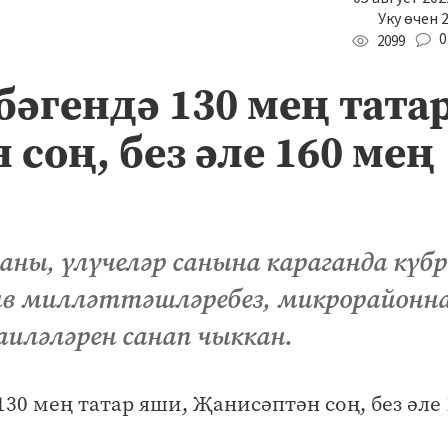
Уку өчен 
0
2099
бәгендә 130 мең тата
соң, без әле 160 мең
ны, үлүчеләр санына караганда күбр
ив милләттәшләребез, микрорайонн
аиләләрен санап чыккан.