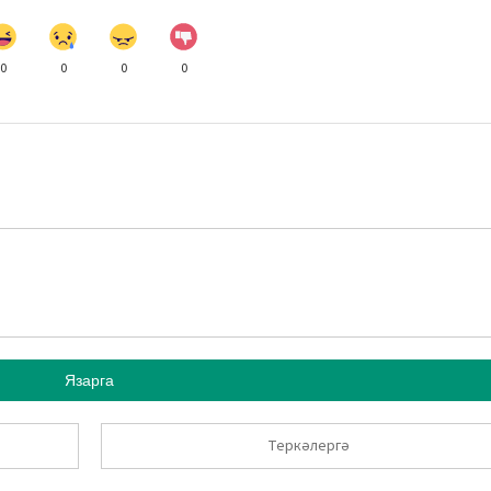
0
0
0
0
Язарга
Теркәлергә