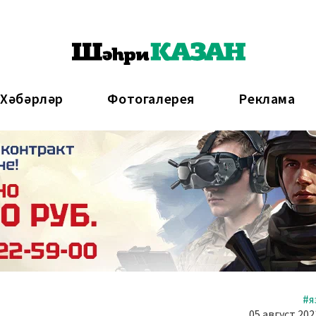
 Хәбәрләр
Фотогалерея
Реклама
#я
05 август 202