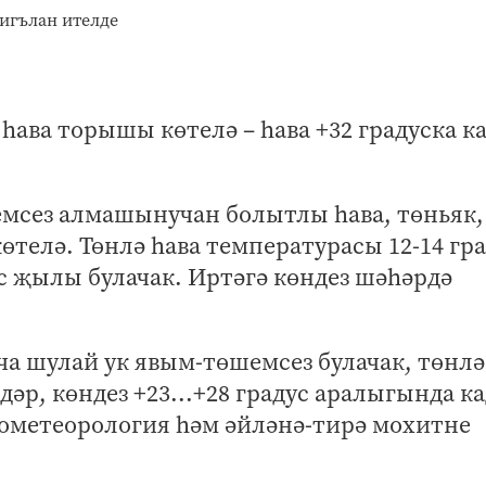
һава торышы көтелә – һава +32 градуска к
мсез алмашынучан болытлы һава, төньяк,
телә. Төнлә һава температурасы 12-14 гра
с җылы булачак. Иртәгә көндез шәһәрдә
ча шулай ук явым-төшемсез булачак, төнлә
дәр, көндез +23...+28 градус аралыгында к
рометеорология һәм әйләнә-тирә мохитне