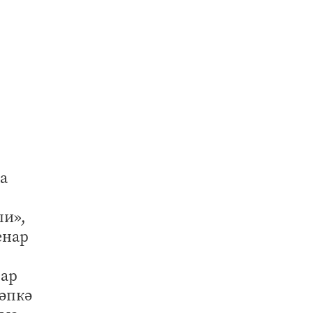
а
ши»,
енар
тар
тәпкә