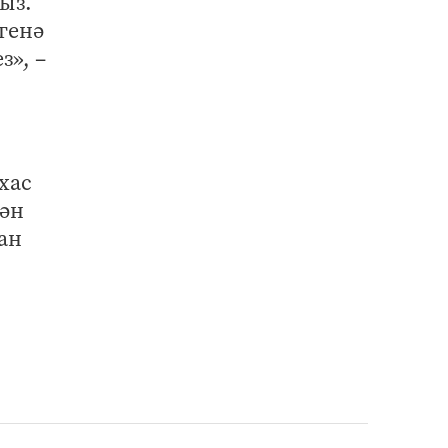
ыз.
генә
з», –
хас
лән
ан