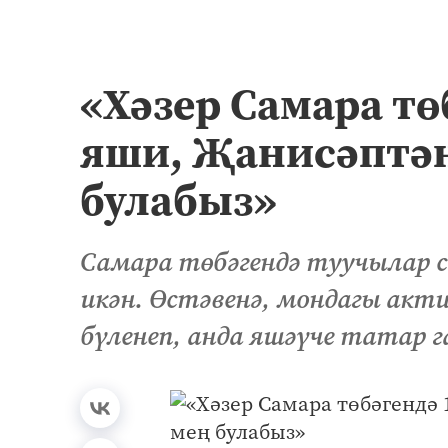
«Хәзер Самара тө
яши, Җанисәптән 
булабыз»
Самара төбәгендә туучылар са
икән. Өстәвенә, мондагы акт
бүленеп, анда яшәүче татар г