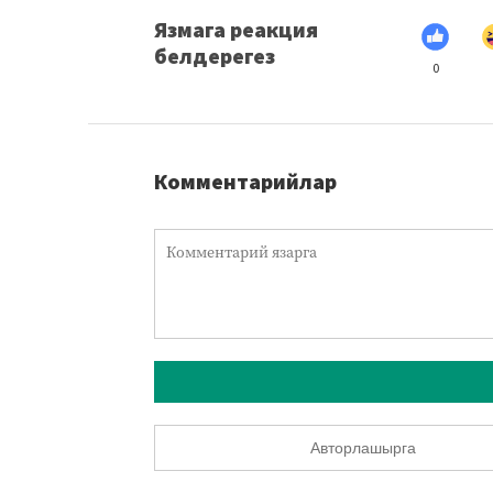
Язмага реакция
белдерегез
0
Комментарийлар
Авторлашырга