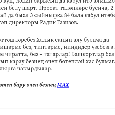
р күп, ләкин барысын да кабул итә алмыйб
ен белү шарт. Проект таләпләре буенча, 2 
й да быел 3 сыйныфка 84 бала кабул итәбе
әп директоры Радик Газизов.
ттәшләребез Халык санын алу буенча да
шәрме без, типтәрме, ниндидер үзебезгә 
е чиратта, без – татарлар! Башкортлар бе
рып карау безнең өчен бөтенләй хас булмаг
улырга чакырдылар.
теп бару өчен безнең
МАХ