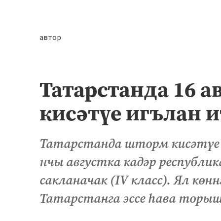
автор
Татарстанда 16 а
кисәтүе игълан 
Татарстанда шторм кисәтүе и
нчы августка кадәр республи
сакланачак (IV класс). Ял кө
Татарстанга эссе һава торы