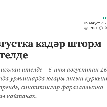
#я
05 август 202
0
2183
вгустка кадәр шторм
ителде
гълан ителде – 6-нчы августтан 16
када урманнарда югары янгын куркы
ннәрендә, синоптиклар фаразлавынча,
шы кайтачак.