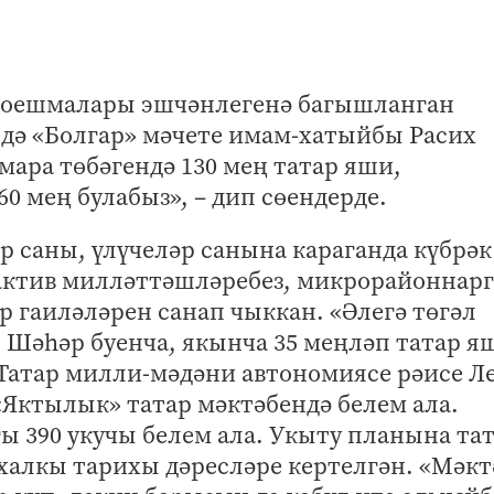
р оешмалары эшчәнлегенә багышланган
дә «Болгар» мәчете имам-хатыйбы Расих
амара төбәгендә 130 мең татар яши,
60 мең булабыз», – дип сөендерде.
р саны, үлүчеләр санына караганда күбрәк
 актив милләттәшләребез, микрорайоннарг
р гаиләләрен санап чыккан. «Әлегә төгәл
Шәһәр буенча, якынча 35 меңләп татар я
 Татар милли-мәдәни автономиясе рәисе Л
«Яктылык» татар мәктәбендә белем ала.
гы 390 укучы белем ала. Укыту планына та
 халкы тарихы дәресләре кертелгән. «Мәк