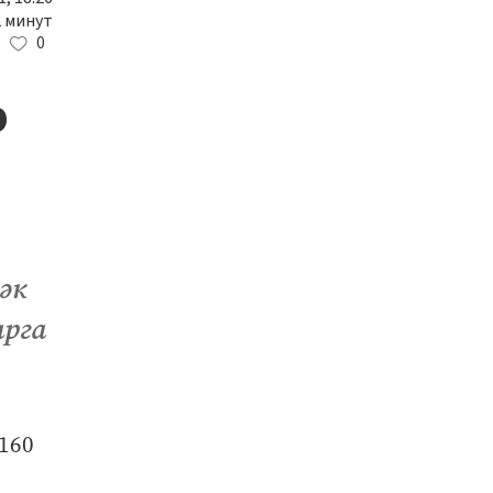
2 минут
0
р
әк
арга