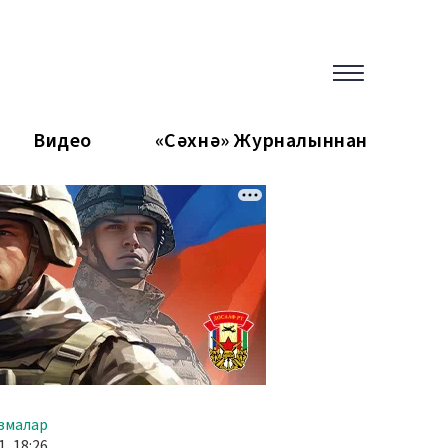
Видео
«Сәхнә» Журналыннан
змалар
1, 18:26