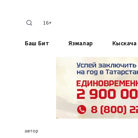
16+
Баш Бит
Язмалар
Кыскача
автор