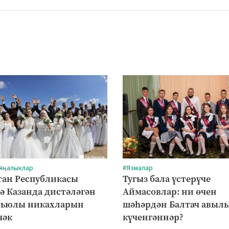
 яңалыклар
#Язмалар
тан Республикасы
Тугыз бала үстерүче
ә Казанда дистәләгән
Аймасовлар: ни өчен
рьюлы никахларын
шәһәрдән Балтач авыл
чәк
күченгәннәр?