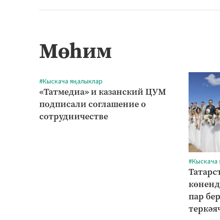
Мөһим
#Кыскача яңалыклар
«Татмедиа» и казанский ЦУМ
подписали соглашение о
сотрудничестве
#Кыскача
Татарс
көненд
пар бе
теркәя