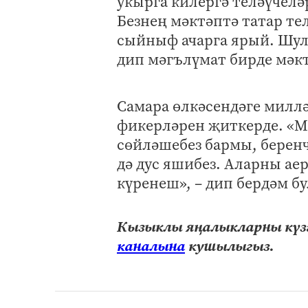
укырга килергә теләүчелә
Безнең мәктәптә татар тел
сыйныф ачарга ярый. Шула
дип мәгълүмат бирде мәкт
Самара өлкәсендәге миллә
фикерләрен җиткерде. «Ми
сөйләшебез бармы, беренч
дә дус яшибез. Аларны ае
күренеш», – дип бердәм б
Кызыклы яңалыкларны күзә
каналына
кушылыгыз.