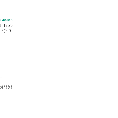
змалар
1, 16:30
0
-
нычы