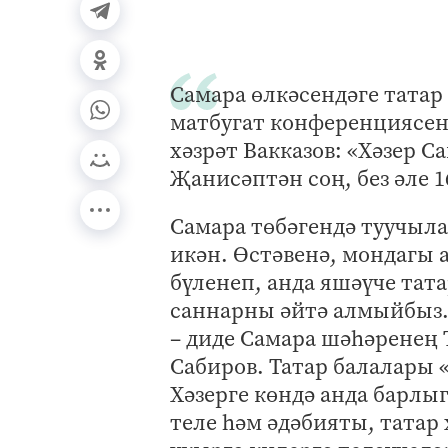
Самара өлкәсендәге тата
матбугат конференциясен
хәзрәт Вакказов: «Хәзер С
Җанисәптән соң, без әле 1
Самара төбәгендә туучыла
икән. Өстәвенә, мондагы
бүленеп, анда яшәүче тата
саннарны әйтә алмыйбыз. 
– диде Самара шәһәренең
Сабиров. Татар балалары 
Хәзерге көндә анда барлы
теле һәм әдәбияты, татар