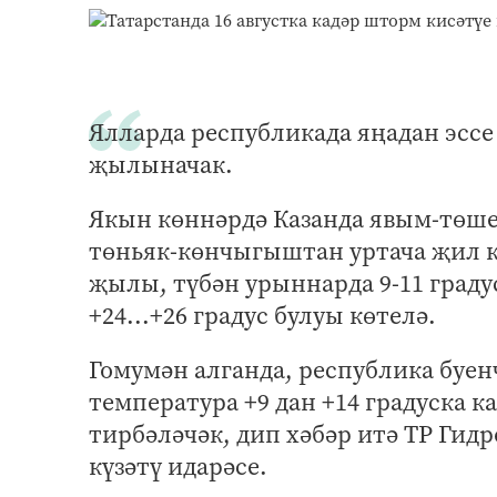
Ялларда республикада яңадан эссе 
җылыначак.
Якын көннәрдә Казанда явым-төше
төньяк-көнчыгыштан уртача җил кө
җылы, түбән урыннарда 9-11 граду
+24...+26 градус булуы көтелә.
Гомумән алганда, республика буен
температура +9 дан +14 градуска ка
тирбәләчәк, дип хәбәр итә ТР Гид
күзәтү идарәсе.