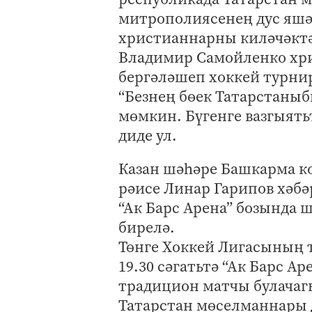
митрополиясенең дус яшә
христианнарны киләчәктә
Владимир Самойленко хр
бергәләшеп хоккей турнир
“Безнең бөек Татарстаныб
мөмкин. Бүгенге вазгыятьт
диде ул.
Казан шәһәре Башкарма к
рәисе Линар Гарипов хәбәр
“Ак Барс Арена” бозында 
бирелә.
Төнге Хоккей Лигасының т
19.30 сәгатьтә “Ак Барс 
традицион матчы булачаг
Татарстан мөселманнары 