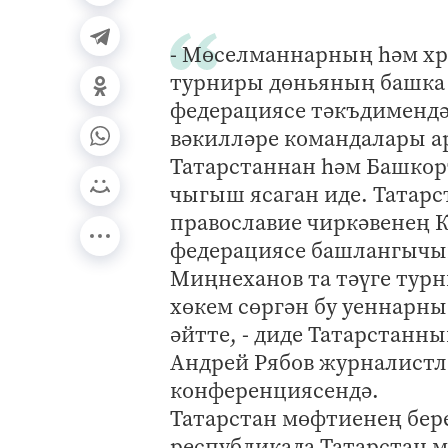
- Мөселманнарның һәм хр
турниры дөньяның башка 
федерациясе тәкъдимендә
вәкилләре командалары ар
Татарстаннан һәм Башкор
чыгыш ясаган иде. Татарс
православие чиркәвенең 
федерациясе башлангычын
Миңнеханов та тәүге турн
хөкем сөргән бу уеннарны
әйтте, - диде Татарстанн
Андрей Рябов журналистл
конференциясендә.
Татарстан мөфтиенең бер
республикада Татарстан 