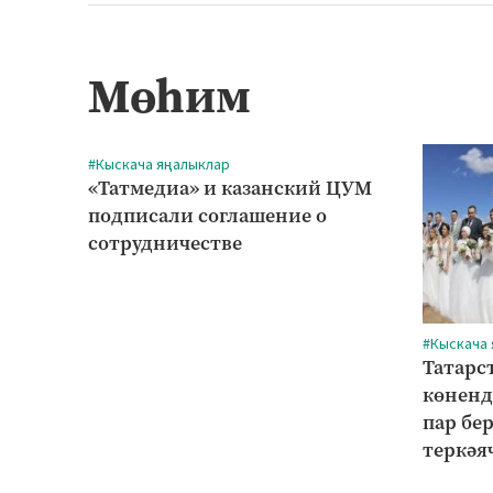
Мөһим
#Кыскача яңалыклар
«Татмедиа» и казанский ЦУМ
подписали соглашение о
сотрудничестве
#Кыскача
Татарс
көненд
пар бе
теркәя