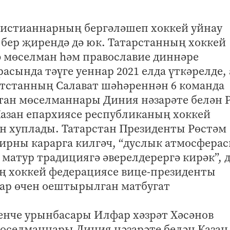
истианнарның бергәләшеп хоккей уйнау
бер җирендә дә юк. Татарстанның хоккей
 мөселман һәм православие диннәре
асында тәүге уеннар 2021 елда үткәрелде,
тстанның Салават шәһәреннән 6 команда
тан мөселманнары Диния нәзарәте белән 
Казан епархиясе республиканың хоккей
 хуплады. Татарстан Президенты Рөстәм
ирны карарга килгәч, “дуслык атмосфера
 матур традициягә әверелдерергә кирәк”, 
ың хоккей федерациясе вице-президенты
ар өчен оештырылган матбугат
енче урынбасары Илфар хәзрәт Хәсәнов
мөселманнары Диния нәзарәте белән Казан