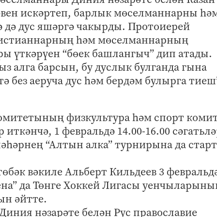
вен искәртеп, барлык мөселманнарны һә
 дә дус яшәргә чакырды. Протоиерей
истианнарның һәм мөселманнарның
ы үткәрүен “бөек башлангыч” дип атады.
ыз алга барсын, бу дуслык булганда гына
ә без аеруча дус һәм бердәм булырга тиеш”
омитетының физкультура һәм спорт коми
 иткәнчә, 1 февральдә 14.00-16.00 сәгатьл
шәһәрнең “Алтын алка” турнирына да старт
өбәк вәкиле Альберт Кильдеев 3 февральд
Арена” да Төнге Хоккей Лигасы уенчыларыны
ын әйтте.
Диния нәзарәте белән Рус православие