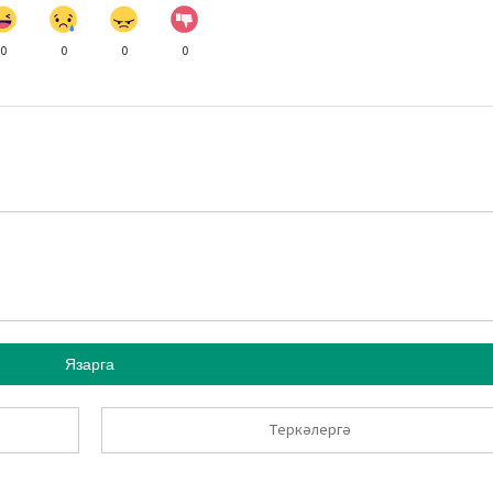
0
0
0
0
Язарга
Теркәлергә