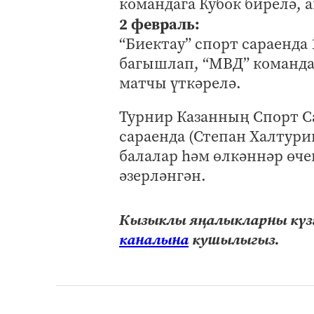
командага Кубок бирелә, 
2 февраль:
“Биектау” спорт сараенда
багышлап, “МВД” команда
матчы үткәрелә.
Турнир Казанның Спорт Са
сараенда (Степан Халтури
балалар һәм өлкәннәр өче
әзерләнгән.
Кызыклы яңалыкларны күзә
каналына
кушылыгыз.