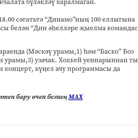
акчалата бүләкләү каралмаган.
 18.00 сәгатьтә “Динамо”ның 100 еллыгына
сы белән “Дин әһелләре җыелма команда
раенда (Мәскәү урамы,1) һәм “Баско” Боз
н урамы,3) узачак. Хоккей уеннарыннан т
н концерт, күңел ачу программасы да
теп бару өчен безнең
МАХ