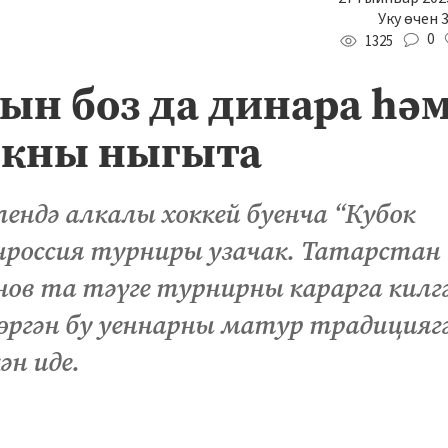
Уку өчен 
0
1325
ын боз да динара һә
ыкны ныгыта
лендә алкалы хоккей буенча “Кубок
нроссия турниры узачак. Татарстан
в та тәүге турнирны карарга килгә
өргән бу уеннарны матур традицияг
ән иде.