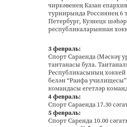
чиркәвенең Казан епархи
турнирында Россиянең 6 т
Петербург, Кузнецк шәһә
республикаларыннан хокк
3 февраль:
Спорт Сараенда (Мәскәү ур
тантанасы була. Тантанал
Республикасының хоккей 
белән “Раифа училищесы” 
командасы егетләр коман
4 февраль:
Спорт Сараенда 17.30 сәга
5 февраль:
Спорт Саренда 10.00 сәга