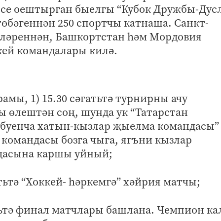
ясе оештырган быелгы “Кубок Дружбы-Дус
өбәгеннән 250 спортчы катнаша. Санкт-
рләреннән, Башкортстан һәм Мордовия
ей командалары килә.
амы, 1) 15.30 сәгатьтә турнирны ачу
ы өлештән соң, шунда ук “Татарстан
буенча хатын-кызлар җыелма командасы”
командасы бозга чыга, ягъни кызлар
дасына каршы уйный;
тьтә “Хоккей- һәркемгә” хәйрия матчы;
тьтә финал матчлары башлана. Чемпион ка