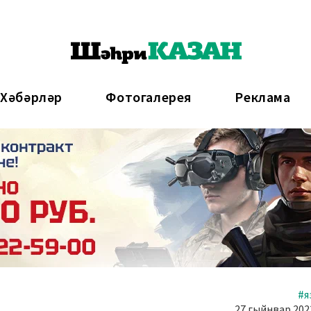
 Хәбәрләр
Фотогалерея
Реклама
#я
27 гыйнвар 2023