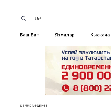
16+
Баш Бит
Язмалар
Кыскача
Дамир Бәдриев