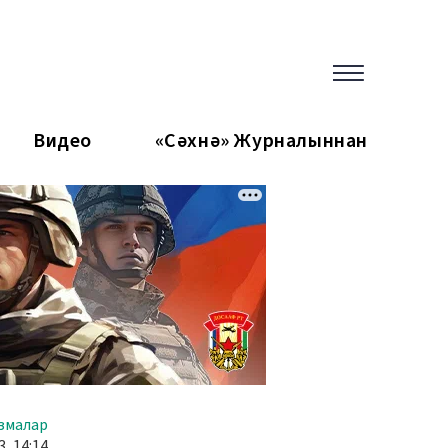
Видео
«Сәхнә» Журналыннан
змалар
, 14:14