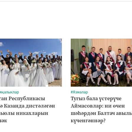
 яңалыклар
#Язмалар
тан Республикасы
Тугыз бала үстерүче
ә Казанда дистәләгән
Аймасовлар: ни өчен
рьюлы никахларын
шәһәрдән Балтач авыл
чәк
күченгәннәр?