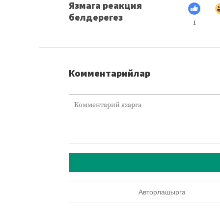
Язмага реакция
белдерегез
1
Комментарийлар
Авторлашырга