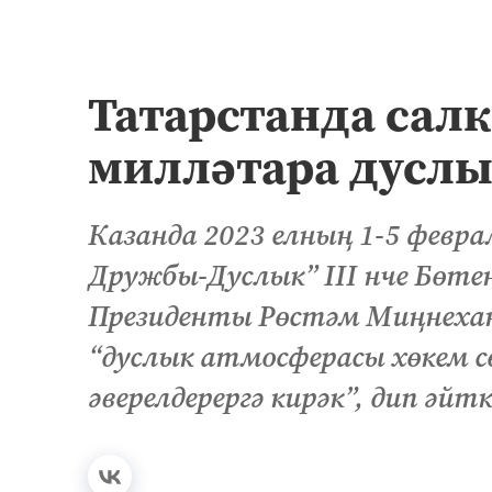
Татарстанда салк
милләтара дусл
Казанда 2023 елның 1-5 февра
Дружбы-Дуслык” III нче Бөте
Президенты Рөстәм Миңнехано
“дуслык атмосферасы хөкем с
әверелдерергә кирәк”, дип әйтк