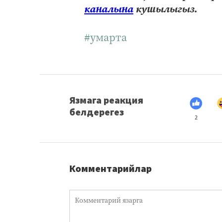
каналына
кушылыгыз.
#умарта
Язмага реакция
белдерегез
2
Комментарийлар