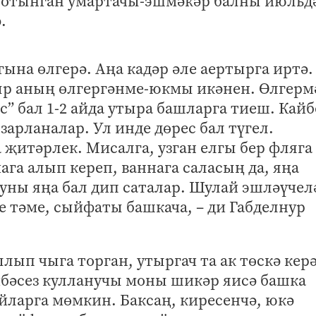
 тотынган умартачы-эшмәкәр балны июльд
.
 гына өлгерә. Аңа кадәр әле аертырга иртә.
ыр аның өлгергәнме-юкмы икәнен. Өлгерм
ес” бал 1-2 айда утыра башларга тиеш. Кай
арланалар. Ул инде дөрес бал түгел.
 җитәрлек. Мисалга, узган елгы бер фляга
ага алып кереп, ваннага саласың да, яңа
шуны яңа бал дип саталар. Шулай эшләүчел
 тәме, сыйфаты башкача, – ди Габделнур
лып чыга торган, утыргач та ак төскә кер
ибәсез кулланучы моны шикәр яисә башка
йларга мөмкин. Баксаң, киресенчә, юкә