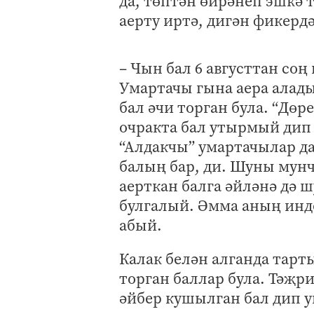
да, төптән өйрәнеп эшкә
аерту иртә, дигән фикердә
– Чын бал 6 августтан соң
Умартачы гына аера алад
бал әчи торган була. “Дөр
очракта бал утырмый дип з
“Алдакчы” умартачылар да
балың бар, ди. Шуны мунч
аерткан балга әйләнә дә 
булгалый. Әмма аның инде
абый.
Калак белән алганда тарты
торган баллар була. Тәҗр
әйбер кушылган бал дип у