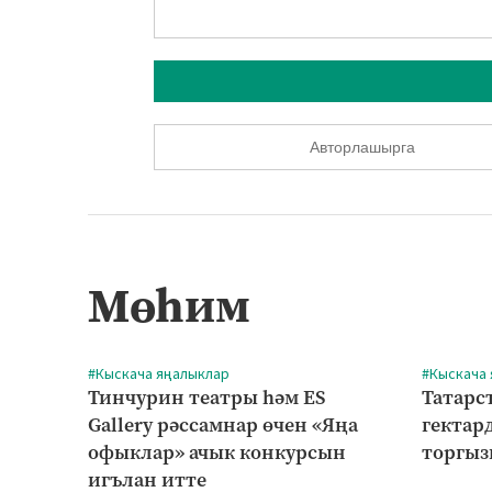
Авторлашырга
Мөһим
#Кыскача яңалыклар
#Кыскача
Тинчурин театры һәм ES
Татарст
Gallery рәссамнар өчен «Яңа
гектар
офыклар» ачык конкурсын
торгыз
игълан итте