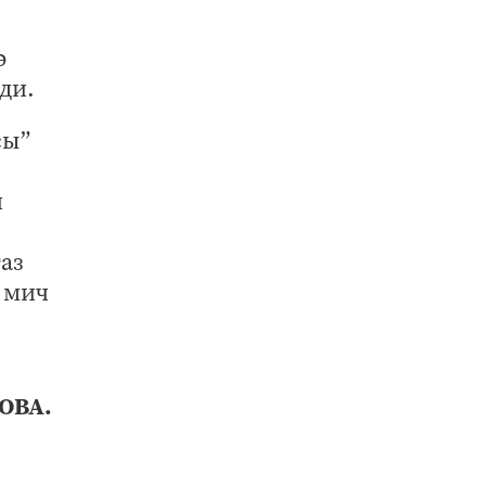
ә
ди.
сы”
й
аз
 мич
ОВА.