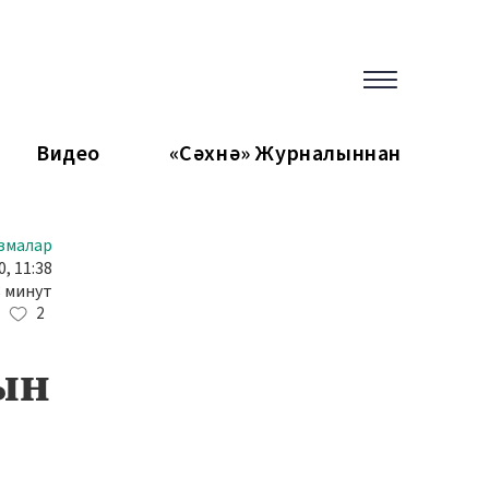
Видео
«Сәхнә» Журналыннан
змалар
0, 11:38
3 минут
2
ын