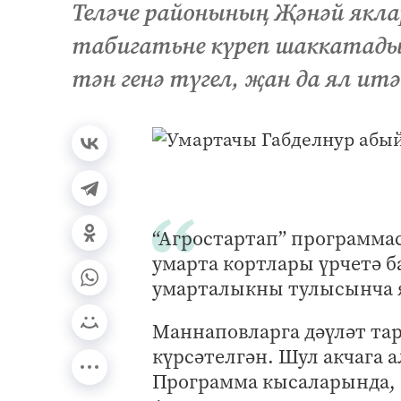
Теләче районының Җәнәй якла
табигатьне күреп шаккатадыр
тән генә түгел, җан да ял итә
“Агростартап” программа
умарта кортлары үрчетә ба
умарталыкны тулысынча я
Маннаповларга дәүләт та
күрсәтелгән. Шул акчага а
Программа кысаларында, 