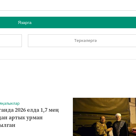
Язарга
Теркәлергә
 яңалыклар
анда 2026 елда 1,7 мең
дан артык урман
ылган