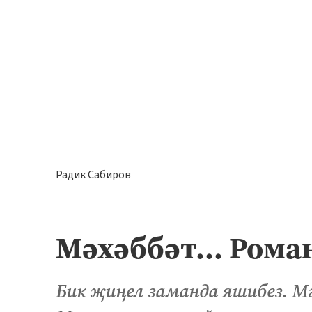
Радик Сабиров
Мәхәббәт... Роман
Бик җиңел заманда яшибез. М