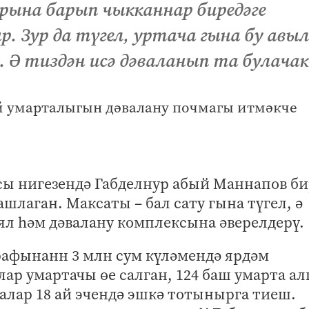
рына барып чыкканнар биредәге
. Зур да түгел, уртача гына бу авы
. Ә тиздән исә дәваланып та булачак
сы нигезендә Габделнур абый Маннапов би
шлаган. Максаты – бал сату гына түгел, ә
л һәм дәвалану комплексына әверелдерү.
рафынанн 3 млн сум күләмендә ярдәм
лар умартачы өе салган, 124 баш умарта ал
алар 18 ай эчендә эшкә тотынырга тиеш.