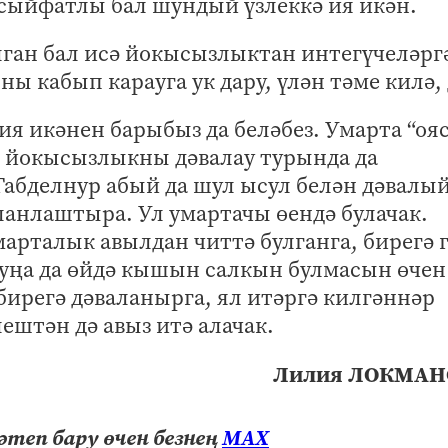
сыйфатлы бал шундый үзлеккә ия икән.
ан бал исә йокысызлыктан интегүчеләрг
ы кабып карауга ук дару, үлән тәме килә, 
ия икәнен барыбыз да беләбез. Умарта “оя
, йокысызлыкны дәвалау турында да
абделнур абый да шул ысул белән дәвалы
планлаштыра. Ул умартачы өендә булачак.
марталык авылдан читтә булганга, бирегә г
уңа да өйдә кышын салкын булмасын өчен
бирегә дәваланырга, ял итәргә килгәннәр
ештән дә авыз итә алачак.
Лилия ЛОКМАН
теп бару өчен безнең
МАХ