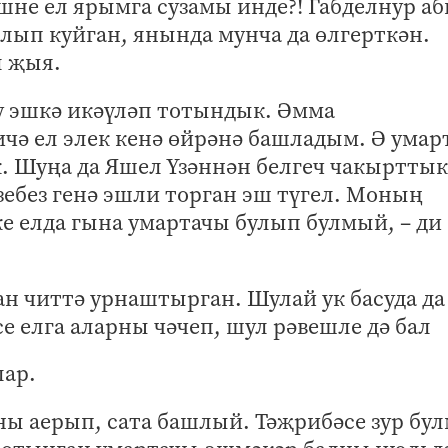
не ел ярымга сузамы инде?! Габделнур а
алып куйган, янында мунча да өлгерткән.
л җыя.
у эшкә икәүләп тотындык. Әмма
чә ел элек кенә өйрәнә башладым. Ә ума
к. Шуңа да Яшел Үзәннән белгеч чакырттык
зебез генә эшли торган эш түгел. Моның
ке елда гына умартачы булып булмый, – ди
 читтә урнаштырган. Шулай ук басуда да
е елга аларны чәчеп, шул рәвешле дә бал
ар.
ны аерып, сата башлый. Тәҗрибәсе зур бул