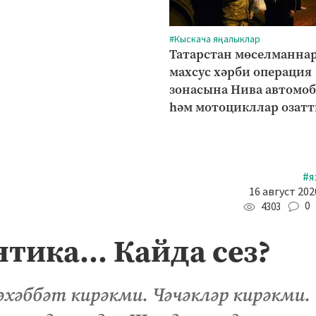
#Кыскача яңалыклар
Татарстан мөселманна
махсус хәрби операция
зонасына Нива автомо
һәм мотоцикллар озат
#я
16 август 202
0
4303
тика... Кайда сез?
әхәббәт кирәкми. Чәчәкләр кирәкми.