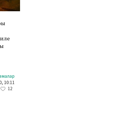
ры
биле
ты
змалар
0, 10:11
12