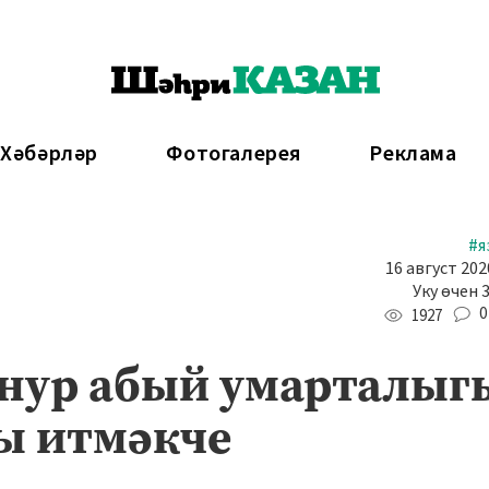
 Хәбәрләр
Фотогалерея
Реклама
#я
16 август 202
Уку өчен 
0
1927
лнур абый умарталыг
ы итмәкче