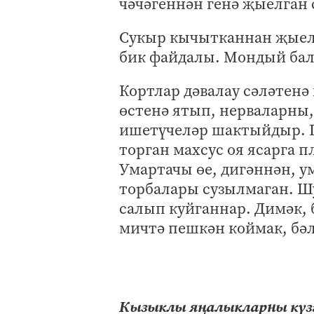
чәчәгеннән генә җыелган 
Сукыр кычытканнан җыелг
бик файдалы. Мондый балн
Кортлар дәвалау сәләтенә 
өстенә ятып, нерваларны
ишетүчеләр шактыйдыр. Г
торган махсус оя ясарга 
Умартачы өе, дигәннән, у
торбалары сузылмаган. Ш
салып куйганнар. Димәк, 
мичтә пешкән коймак, бәл
Кызыклы яңалыкларны күзә