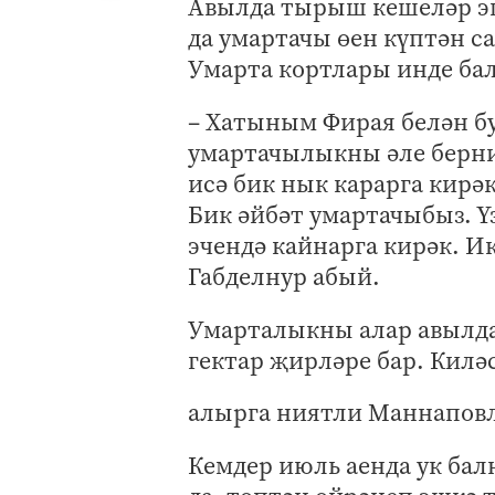
Авылда тырыш кешеләр эш
да умартачы өен күптән с
Умарта кортлары инде ба
– Хатыным Фирая белән б
умартачылыкны әле берни
исә бик нык карарга кирә
Бик әйбәт умартачыбыз. Ү
эчендә кайнарга кирәк. И
Габделнур абый.
Умарталыкны алар авылдан
гектар җирләре бар. Киләс
алырга ниятли Маннаповл
Кемдер июль аенда ук бал