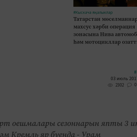
#Кыскача яңалыклар
Татарстан мөселманна
махсус хәрби операция
зонасына Нива автомо
һәм мотоцикллар озат
#
03 июль 2017
0
2302
рт оешмалары сезоннарын япты 3 и
әм Кремль яр буенда - Урам