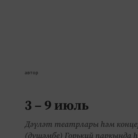
автор
3 – 9 июль
Дәүләт театрлары һәм конце
(дүшәмбе) Горький паркында һ