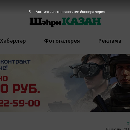
4
Автоматическое закрытие баннера через
 Хәбәрләр
Фотогалерея
Реклама
#
10 июль 2017