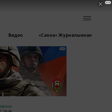
Видео
«Сәхнә» Журналыннан
афиша
, 08:46