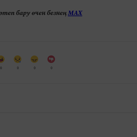
теп бару өчен безнең
МАХ
0
0
0
0