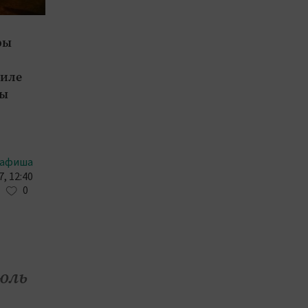
ры
биле
ты
афиша
, 12:40
0
юль