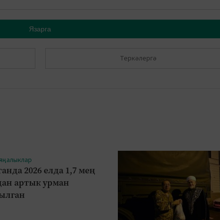
Язарга
Теркәлергә
 яңалыклар
анда 2026 елда 1,7 мең
дан артык урман
ылган