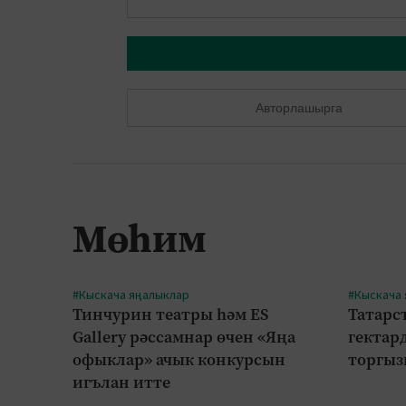
Авторлашырга
Мөһим
#Кыскача яңалыклар
#Кыскача
Тинчурин театры һәм ES
Татарст
Gallery рәссамнар өчен «Яңа
гектар
офыклар» ачык конкурсын
торгыз
игълан итте