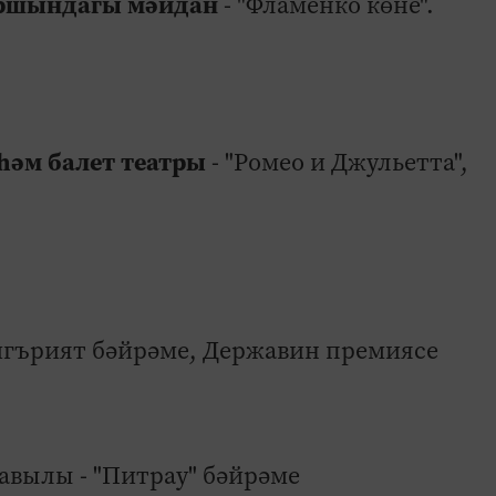
каршындагы мәйдан
- "Фламенко көне".
һәм балет театры
- "Ромео и Джульетта",
игърият бәйрәме, Державин премиясе
 авылы - "Питрау" бәйрәме