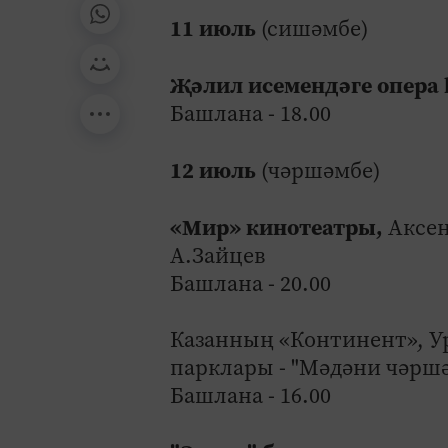
11 июль
(сишәмбе)
Җәлил исемендәге опера 
Башлана - 18.00
12 июль
(чәршәмбе)
«Мир» кинотеатры,
Аксен
А.Зайцев
Башлана - 20.00
Казанның «Континент», У
парклары - "Мәдәни чәрш
Башлана - 16.00