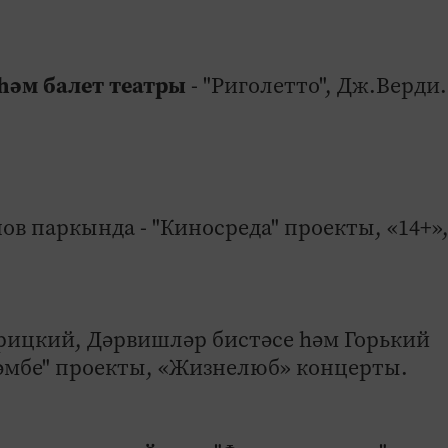
һәм балет театры
- "Риголетто", Дж.Верди.
ов паркында - "Киносреда" проекты, «14+»
рицкий, Дәрвишләр бистәсе һәм Горький
әмбе" проекты, «Жизнелюб» концерты.