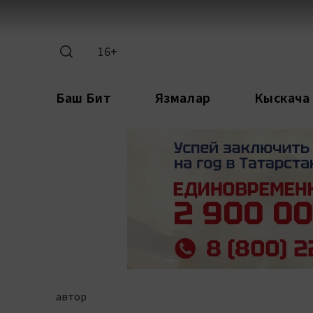
16+
Баш Бит
Язмалар
Кыскача
автор