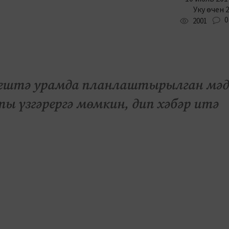
Уку өчен 
0
2001
вештә урамда планлаштырылган мәд
ы үзгәрергә мөмкин, дип хәбәр итә