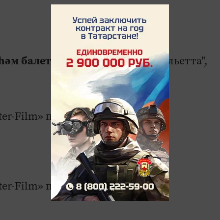
һәм балет театры
- "Ромео и Джульетта",
ter-Film» проекты
ter-Film» проекты.