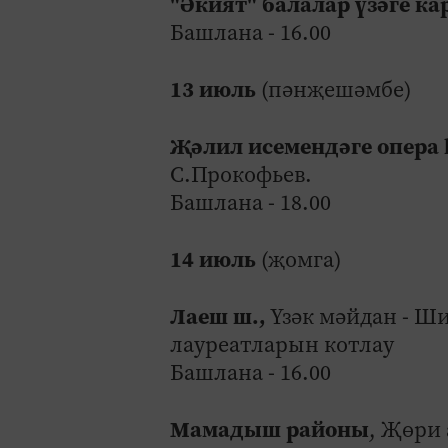
"Әкият" балалар үзәге 
Башлана - 16.00
13 июль
(пәнҗешәмбе)
Җәлил исемендәге опера 
С.Прокофьев.
Башлана - 18.00
14 июль
(җомга)
Лаеш ш.,
Үзәк мәйдан - Ш
лауреатларын котлау
Башлана - 16.00
Мамадыш районы
, Җөри