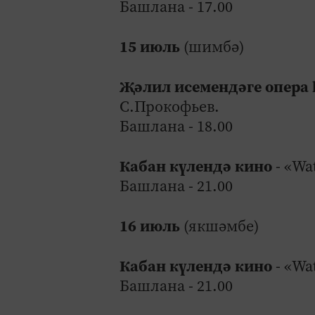
Башлана - 17.00
15 июль
(шимбә)
Җәлил исемендәге опера 
С.Прокофьев.
Башлана - 18.00
Кабан күлендә кино
- «Wa
Башлана - 21.00
16 июль
(якшәмбе)
Кабан күлендә кино
- «Wa
Башлана - 21.00