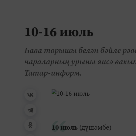
10-16 июль
Һава торышы белән бәйле рә
чараларның урыны яисә вакыт
Татар-информ.
10 июль
(дүшәмбе)