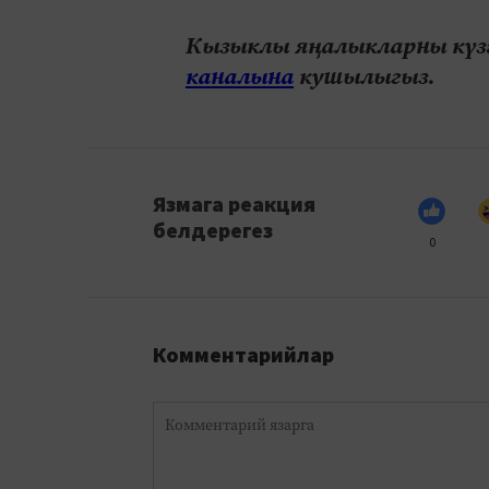
Кызыклы яңалыкларны күзә
каналына
кушылыгыз.
Язмага реакция
белдерегез
0
Комментарийлар