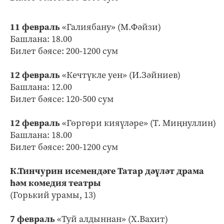
11 февраль
«Галиябану» (М.Фәйзи)
Башлана: 18.00
Билет бәясе: 200-1200 сум
12 февраль
«Кечтүкле уен» (И.Зәйниев)
Башлана: 12.00
Билет бәясе: 120-500 сум
12 февраль
«Гөргөри кияүләре» (Т. Миңнуллин)
Башлана: 18.00
Билет бәясе: 200-1200 сум
К.Тинчурин исемендәге Татар дәүләт драма
һәм комедия театры
(Горький урамы, 13)
7 февраль
«Туй алдыннан» (Х.Вахит)