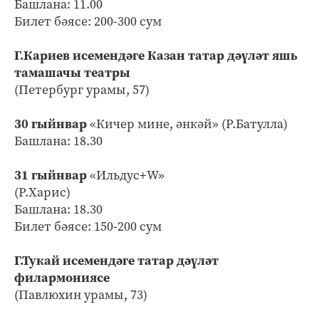
Башлана: 11.00
Билет бәясе: 200-300 сум
Г.Кариев исемендәге Казан татар дәүләт яшь
тамашачы театры
(Петербург урамы, 57)
30 гыйнвар
«Кичер мине, әнкәй» (Р.Батулла)
Башлана: 18.30
31 гыйнвар
«Ильдус+W»
(Р.Харис)
Башлана: 18.30
Билет бәясе: 150-200 сум
Г.Тукай исемендәге татар дәүләт
филармониясе
(Павлюхин урамы, 73)