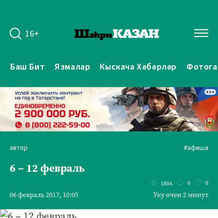
16+
Баш Бит
Язмалар
Кыскача Хәбәрләр
Фотога
автор
#афиша
6 – 12 февраль
0
0
1804
06 февраль 2017, 10:05
Уку өчен 2 минут