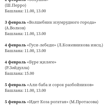
(Ш.Перро)
Башлана: 11.00, 13.00
3 февраль
«Волшебник изумрудного города»
(А.Волков)
Башлана: 11.00, 13.00
4 февраль
«Гуси-лебеди» (Л.Кожевникова инсц.)
Башлана: 11.00, 13.00
4 февраль
«Бүре җиләге»
(Р.Зәйдулла)
Башлана: 15.00
5 февраль
«Али-баба и сорок разбойников»
Башлана: 11.00, 13.00
5 февраль
«Идет Коза рогатая» (М.Протасова)