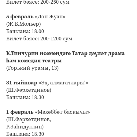
Билет бәясе: 200-250 сум
5 февраль
«Дон Жуан»
(Ж.Б.Мольер)
Башлана: 18.00
Билет бәясе: 200-1200 сум
К.Тинчурин исемендәге Татар дәүләт драма
һәм комедия театры
(Горький урамы, 13)
31 гыйнвар
«Эх, алмагачлары!»
(Ш.Фәрхетдинов)
Башлана: 18.30
1 февраль
«Мәхәббәт баскычы»
(Ш.Фәрхетдинов,
Р.Заһидуллин)
Башлана: 18.30