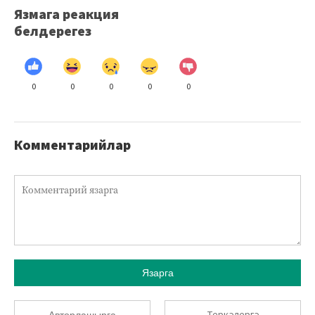
Язмага реакция
белдерегез
0
0
0
0
0
Комментарийлар
Язарга