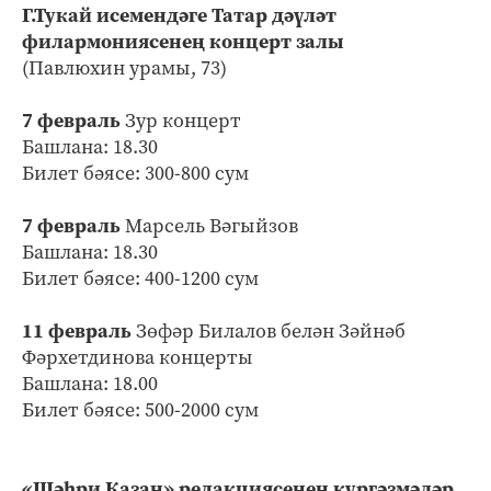
Г.Тукай исемендәге Татар дәүләт
филармониясенең концерт залы
(Павлюхин урамы, 73)
7 февраль
Зур концерт
Башлана: 18.30
Билет бәясе: 300-800 сум
7 февраль
Марсель Вәгыйзов
Башлана: 18.30
Билет бәясе: 400-1200 сум
11 февраль
Зөфәр Билалов белән Зәйнәб
Фәрхетдинова концерты
Башлана: 18.00
Билет бәясе: 500-2000 сум
«Шәһри Казан» редакциясенең күргәзмәләр