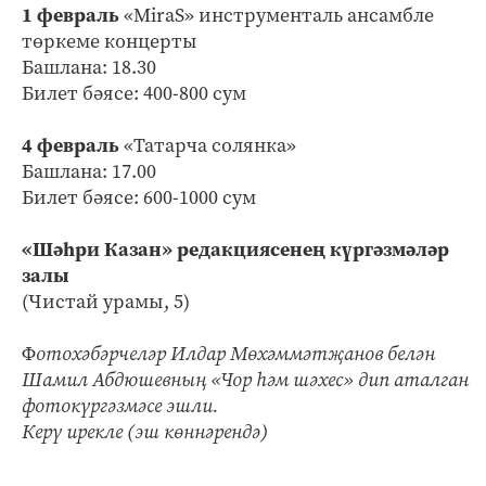
1 февраль
«MiraS» инструменталь ансамбле
төркеме концерты
Башлана: 18.30
Билет бәясе: 400-800 сум
4 февраль
«Татарча солянка»
Башлана: 17.00
Билет бәясе: 600-1000 сум
«Шәһри Казан» редакциясенең күргәзмәләр
залы
(Чистай урамы, 5)
Ф
отохәбәрчеләр Илдар Мөхәммәтҗанов белән
Шамил Абдюшевның «Чор һәм шәхес» дип аталган
фотокүргәзмәсе эшли.
Керү ирекле (эш көннәрендә)