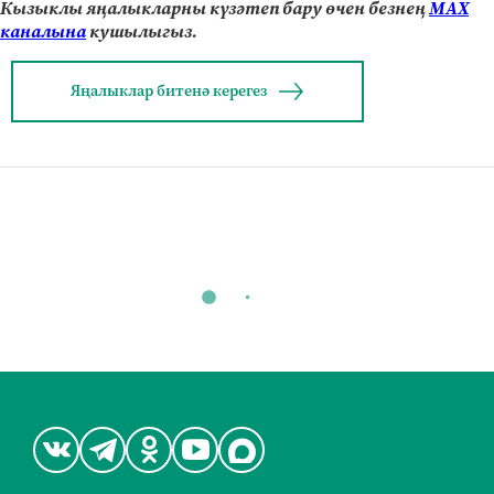
Кызыклы яңалыкларны күзәтеп бару өчен безнең
МАХ
каналына
кушылыгыз.
Яңалыклар битенә керегез