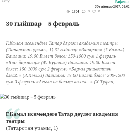
автор
#афиша
30 гыйнвар 2017, 08:02
0
0
1704
30 гыйнвар – 5 февраль
Г.Камал исемендәге Татар дәүләт академия театры
(Татарстан урамы, 1) 31 гыйнвар «Банкрот» (Г.Камал)
Башлана: 19.00 Билет бәясе: 150-1000 сум 1 февраль
«Яшь йөрәкләр» (Ф. Бурнаш) Башлана: 19.00 Билет
бәясе: 150-1000 сум 2 февраль «Бармы ришвәттән
дәва?..» (З.Хәким) Башлана: 19.00 Билет бәясе: 200-1200
сум 3 февраль «Агыла да болыт агыла...» (Х.Туфан,...
Г.Камал исемендәге Татар дәүләт академия
театры
(Татарстан урамы, 1)