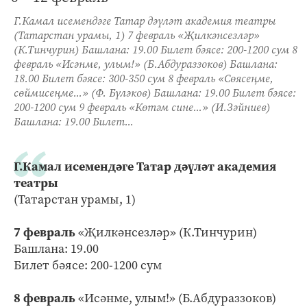
Г.Камал исемендәге Татар дәүләт академия театры
(Татарстан урамы, 1) 7 февраль «Җилкәнсезләр»
(К.Тинчурин) Башлана: 19.00 Билет бәясе: 200-1200 сум 8
февраль «Исәнме, улым!» (Б.Абдураззоков) Башлана:
18.00 Билет бәясе: 300-350 сум 8 февраль «Сөясеңме,
сөймисеңме...» (Ф. Бүләков) Башлана: 19.00 Билет бәясе:
200-1200 сум 9 февраль «Көтәм сине...» (И.Зәйниев)
Башлана: 19.00 Билет...
Г.Камал исемендәге Татар дәүләт академия
театры
(Татарстан урамы, 1)
7 февраль
«Җилкәнсезләр» (К.Тинчурин)
Башлана: 19.00
Билет бәясе: 200-1200 сум
8 февраль
«Исәнме, улым!» (Б.Абдураззоков)