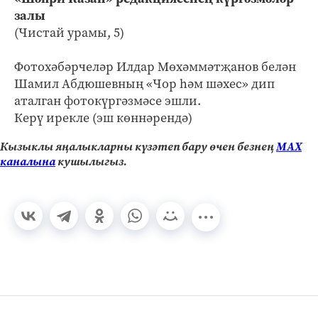
залы
(Чистай урамы, 5)
Фотохәбәрчеләр Илдар Мөхәммәтҗанов белән
Шамил Абдюшевның «Чор һәм шәхес» дип
аталган фотокүргәзмәсе эшли.
Керү ирекле (эш көннәрендә)
Кызыклы яңалыкларны күзәтеп бару өчен безнең
МАХ
каналына
кушылыгыз.