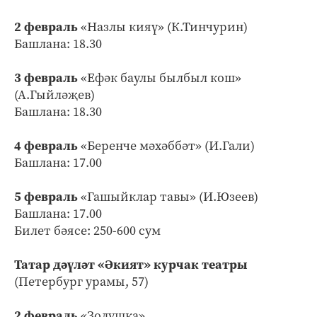
2 февраль
«Назлы кияү» (К.Тинчурин)
Башлана: 18.30
3 февраль
«Ефәк баулы былбыл кош»
(А.Гыйләҗев)
Башлана: 18.30
4 февраль
«Беренче мәхәббәт» (И.Гали)
Башлана: 17.00
5 февраль
«Гашыйклар тавы» (И.Юзеев)
Башлана: 17.00
Билет бәясе: 250-600 сум
Татар дәүләт «Әкият» курчак театры
(Петербург урамы, 57)
2 февраль
«Золушка»