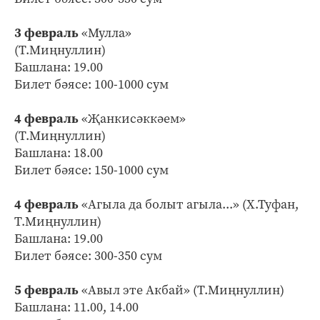
3 февраль
«Мулла»
(Т.Миңнуллин)
Башлана: 19.00
Билет бәясе: 100-1000 сум
4 февраль
«Җанкисәккәем»
(Т.Миңнуллин)
Башлана: 18.00
Билет бәясе: 150-1000 сум
4 февраль
«Агыла да болыт агыла...» (Х.Туфан,
Т.Миңнуллин)
Башлана: 19.00
Билет бәясе: 300-350 сум
5 февраль
«Авыл эте Акбай» (Т.Миңнуллин)
Башлана: 11.00, 14.00