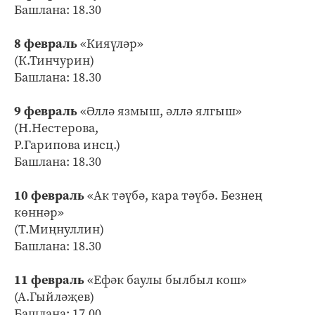
Башлана: 18.30
8 февраль
«Кияүләр»
(К.Тинчурин)
Башлана: 18.30
9 февраль
«Әллә язмыш, әллә ялгыш»
(Н.Нестерова,
Р.Гарипова инсц.)
Башлана: 18.30
10 февраль
«Ак тәүбә, кара тәүбә. Безнең
көннәр»
(Т.Миңнуллин)
Башлана: 18.30
11 февраль
«Ефәк баулы былбыл кош»
(А.Гыйләҗев)
Башлана: 17.00