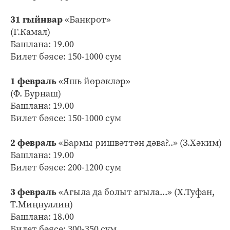
31 гыйнвар
«Банкрот»
(Г.Камал)
Башлана: 19.00
Билет бәясе: 150-1000 сум
1 февраль
«Яшь йөрәкләр»
(Ф. Бурнаш)
Башлана: 19.00
Билет бәясе: 150-1000 сум
2 февраль
«Бармы ришвәттән дәва?..» (З.Хәким)
Башлана: 19.00
Билет бәясе: 200-1200 сум
3 февраль
«Агыла да болыт агыла...» (Х.Туфан,
Т.Миңнуллин)
Башлана: 18.00
Билет бәясе: 300-350 сум