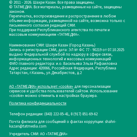
© 2011 - 2026. Шахри Казан. Все права защищены.
© ТАТМЕДИА. Все материалы, размещенные на сайте, защищены
законом.
Перепечатка, воспроизведение и распространение в любом
объеме информации, размещенной на сайте, возможна только с
письменного согласия редакций СМИ.
При поддержке Республиканского агентства по печати и
массовым коммуникациям «ТАТМЕДИА».
Наименование СМИ: Шахри Казан (Город Казань)
Запись о регистрации СМИ, дата: ЭЛ № ФС 77 - 90219 от 07.10.2025
выдано Федеральной службой по надзору в сфере связи,
информационных технологий и массовых коммуникаций
ФИО главного редактора: и.о. Васильева Эльза Рафаиловна
Адрес редакции: 420066, Российская Федерация, Республика
Татарстан, г.Казань, ул.Декабристов, д.2
АО «ТАТМЕДИА» использует «cookie»
для персонализации
сервисов и удобства пользователей сайтом. Использование
«cookie» можно отменить в настройках браузера.
Политика конфиденциальности
Телефон редакции:
(843) 222-05-41, 8 (917) 851-69-62
Почта филиала для сообщений о фактах коррупции: shahri-
kazan@tatmedia.com
Учредитель СМИ: АО «ТАТМЕДИА»