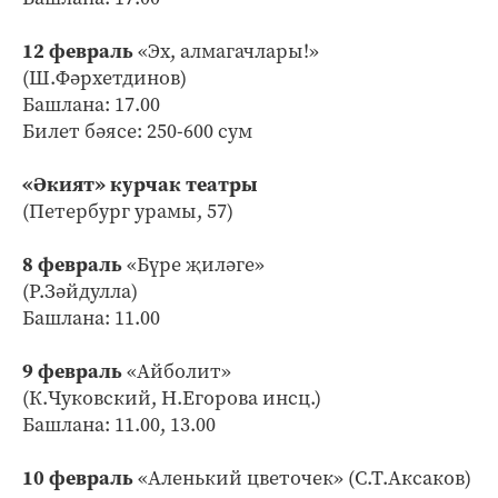
12 февраль
«Эх, алмагачлары!»
(Ш.Фәрхетдинов)
Башлана: 17.00
Билет бәясе: 250-600 сум
«Әкият» курчак театры
(Петербург урамы, 57)
8 февраль
«Бүре җиләге»
(Р.Зәйдулла)
Башлана: 11.00
9 февраль
«Айболит»
(К.Чуковский, Н.Егорова инсц.)
Башлана: 11.00, 13.00
10 февраль
«Аленький цветочек» (С.Т.Аксаков)