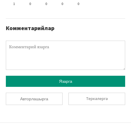
1
0
0
0
0
Комментарийлар
Язарга
Теркәлергә
Авторлашырга