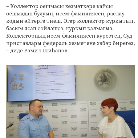
– Коллектор оешмасы хезмәткәре кайсы
оешмадан булуын, исем-фамилиясен, раслау
кодын әйтергә тиеш. Әгәр коллектор куркытып,
басым ясап сөйләшсә, куркып калмагыз.
Коллекторның исем-фамилиясен күрсәтеп, Суд
приставлары федераль хезмәтенә хәбәр бирегез,
– диде Рамил Шиһапов.