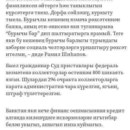
фамилиясен әйтергә һәм таныклыгын
күрсәтергә тиеш. Дорфа сөйләшү, куркыту
тыела. Бурычлы кешенең язмача рөхсәтеннән
башка, аның әти-әнисенә яки туганнарына
“бурычы бар” дип шалтыратырга ярамый. Теге
яки бу кешенең бурычы барлыгы турындагы
хәбәрне социаль челтәрләргә урнаштыру рөхсәт
ителми, – диде Рамил Шиһапов.
Быел гражданнар Суд приставлары федераль
хезмәтенә коллекторлар өстеннән 800 шикаять
язган. Шулардан 296 очракта коллекторларга
карата административ чара күрелгән, ягъни,
штраф түләттерелгән.
Банктан яки кече финанс оешмасыннан кредит
алганда килешүдәге искәрмәләрне игътибар
белән укыгыз, ашыгып имза куймагыз.