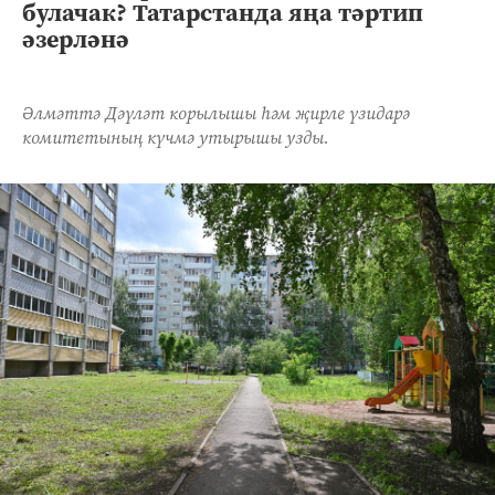
булачак? Татарстанда яңа тәртип
әзерләнә
Әлмәттә Дәүләт корылышы һәм җирле үзидарә
комитетының күчмә утырышы узды.