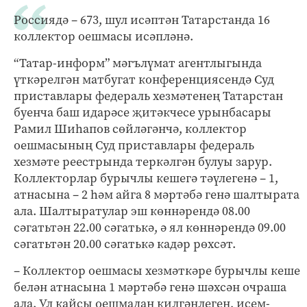
Россиядә – 673, шул исәптән Татарстанда 16
коллектор оешмасы исәпләнә.
“Татар-информ” мәгълүмат агентлыгында
үткәрелгән матбугат конференциясендә Суд
приставлары федераль хезмәтенең Татарстан
буенча баш идарәсе җитәкчесе урынбасары
Рамил Шиһапов сөйләгәнчә, коллектор
оешмасының Суд приставлары федераль
хезмәте реестрында теркәлгән булуы зарур.
Коллекторлар бурычлы кешегә тәүлегенә – 1,
атнасына – 2 һәм айга 8 мәртәбә генә шалтырата
ала. Шалтыратулар эш көннәрендә 08.00
сәгатьтән 22.00 сәгатькә, ә ял көннәрендә 09.00
сәгатьтән 20.00 сәгатькә кадәр рөхсәт.
– Коллектор оешмасы хезмәткәре бурычлы кеше
белән атнасына 1 мәртәбә генә шәхсән очраша
ала. Ул кайсы оешмадан килгәнлеген, исем-