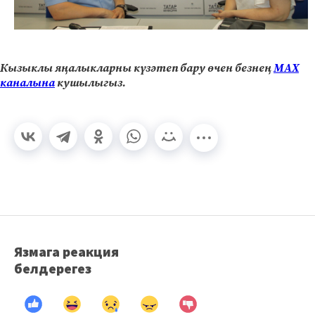
Кызыклы яңалыкларны күзәтеп бару өчен безнең
МАХ
каналына
кушылыгыз.
Язмага реакция
белдерегез