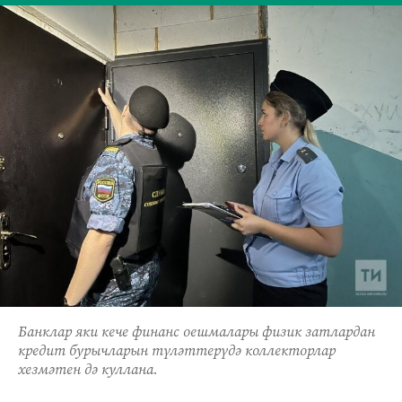
Банклар яки кече финанс оешмалары физик затлардан
кредит бурычларын түләттерүдә коллекторлар
хезмәтен дә куллана.