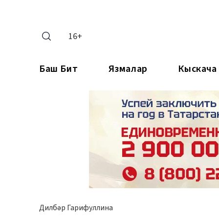
16+
Баш Бит
Язмалар
Кыскача
Дилбәр Гарифуллина