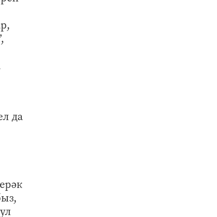
р,
,
а
ел да
ерәк
быз,
 ул