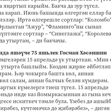
 яңартып карыйм. Бакча да зур түгел.
а карап. Июнь башында өлгергән еллар ба
лэләр. Иртә өлгерешле сортлар: “Коломбо”
 Орлыктан “Ажур”, “Фламинго”ны сынап
үптәнге сортлар – “Синеглазка”, “Королев
 да утыртам, – ди бакчачы.
да яшәүче 75 яшьлек Госман Хәсәншин
әңгеләрен 15 апрельдә үк утырткан. «Мин 
е утырта башлыйм. Көздән җирне әйбәтләп
рам. Һәр чокырга башта көл, аннан
 көл салам, аннан балчык белән күмдерәм.
 артык күмелергә тиеш түгел. 15 апрельдә
ньдә инде каз йомыркасыннан аз гына кеч
гесе искиткеч тәмле була. Үзебез дә ашый
бирәбез, күчтәнәчкә дә җибәрәбез», – дигән