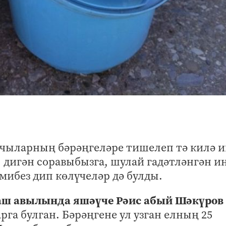
ачыларның бәрәңгеләре тишелеп тә килә и
 дигән соравыбызга, шулай гадәтләнгән и
лмибез дип көлүчеләр дә булды.
ш авылында яшәүче Рәис абый Шәкүров
га булган. Бәрәңгене ул узган елның 25