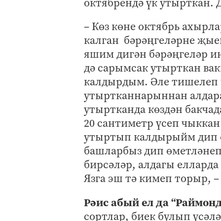
октябрендә үк утырткан. 
– Көз көне октябрь ахырл
калган бәрәңгеләрне җые
яшим дигән бәрәңгеләр и
дә сарымсак утырткан вак
калдырдым. Әле тишелеп 
утыртканнарыннан алдара
утыртканда көздән бакчад
20 сантиметр үсеп чыккан 
утыртып калдырыйм дип 
башларбыз дип өметләнеп
бирсәләр, алдагы елларда
Язга эш тә кимеп торыр, 
Рәис абый ел да “Раймонд
сортлар, биек булып үсәл