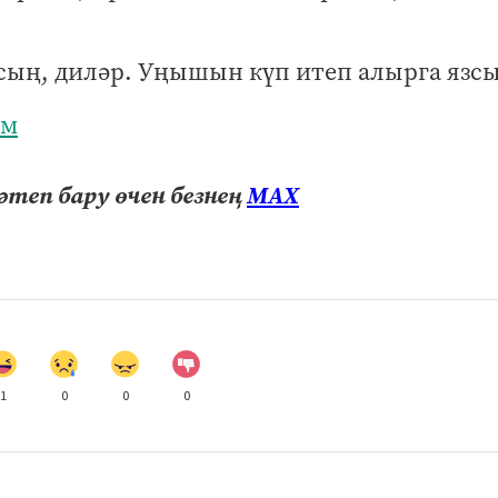
ссың, диләр. Уңышын күп итеп алырга язс
рм
теп бару өчен безнең
МАХ
1
0
0
0