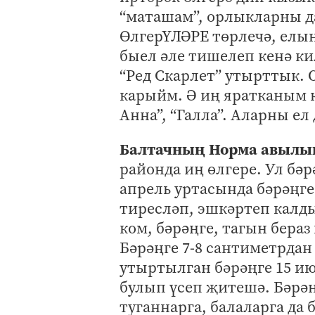
“маташам”, орлыкларны да
ӨлгерҮЛӘРЕ төрлечә, елын
быел әле тишелеп кенә ки
“Ред Скарлет” утырттык.
карыйм. Ә иң яратканым к
Анна”, “Галла”. Аларны ел
Балтачның Норма авылын
районда иң өлгере. Ул бәр
апрель уртасында бәрәңг
тиресләп, эшкәртеп калды
ком, бәрәңге, тагын бераз
Бәрәңге 7-8 сантиметрдан
утыртылган бәрәңге 15 ию
булып үсеп җитешә. Бәрәң
туганнарга, балаларга да 