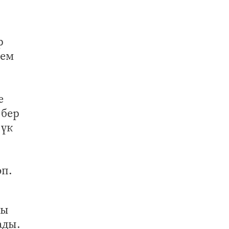
р
дем
е
 бер
 үк
әп.
.
шы
ады.