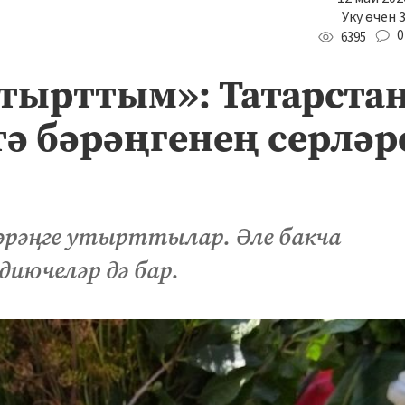
Уку өчен 
0
6395
утырттым»: Татарста
ә бәрәңгенең серләр
бәрәңге утырттылар. Әле бакча
диючеләр дә бар.