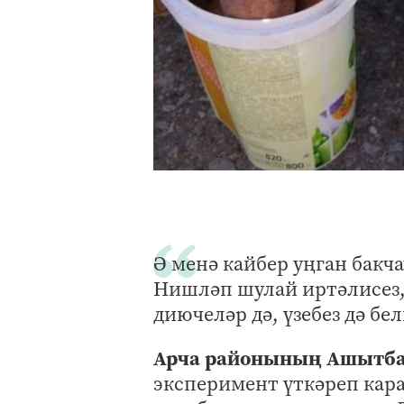
Ә менә кайбер уңган бакч
Нишләп шулай иртәлисез,
диючеләр дә, үзебез дә бе
Арча районының Ашытба
эксперимент үткәреп карар