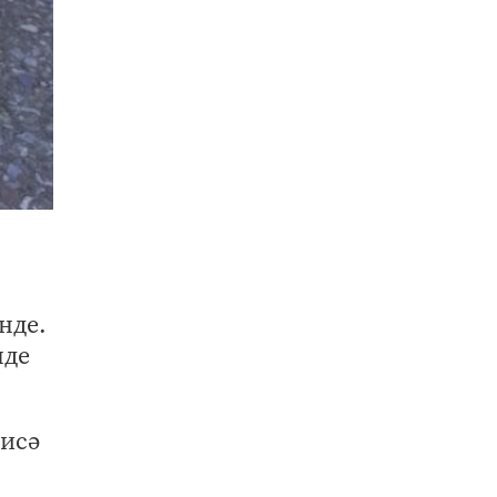
нде.
нде
исә