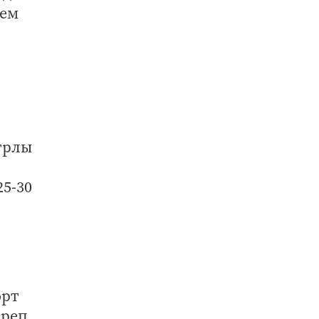
зем
н
итрлы
25-30
орт
ереп