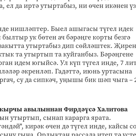
, ел да иртә утыртабыз, ни өчен икәнен ү
нде нишләптер. Быел ашыгасы түгел идек
былтыр ук бөтен ач бәрәңге корты безгә
 вакытта утыртабыз дип сөйләштек. Җире
ктык та утыртып та куйганбыз. Бәрәңгене
рган идем югыйсә. Ул күп түгел инде, 7 л
иләләр әкренләп. Гадәттә, июнь уртасына
оргач, су да сипкәч, уңышы бик шәп чыга – 
акырчы авылыннан Фирдәүсә Халитова
рын утыртып, сынап карарга ярата.
гәндәй", кирәк өчен дә түгел инде, кайсы с
сыну гына. Орлыктан рассада итеп тә үст