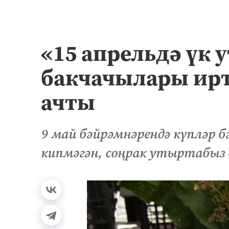
«15 апрельдә үк 
бакчачылары ирт
ачты
9 май бәйрәмнәрендә күпләр 
кипмәгән, соңрак утыртабыз 