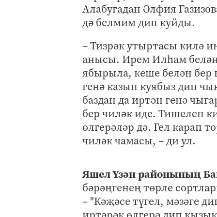
Алабугадан Әлфия Газизова
дә белмим дип куйды.
– Тизрәк утыртасы килә и
анысы. Ирем Илһам белән 
ябырыла, кеше белән бер
генә казып куябыз дип чы
баздан да иртән генә чыга
бер чиләк иде. Тишелеп к
өлгерәләр дә. Гел карап т
чиләк чамасы, – ди ул.
Яшел Үзән районының Б
бәрәңгенең төрле сортла
– "Кәҗәсе түгел, мәзәге ди
иртәрәк өлгерә дип кызык