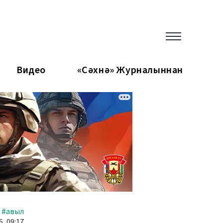
Видео
«Сәхнә» Журналыннан
#авыл
6, 09:17