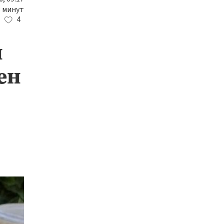
3 минут
4
н
ен