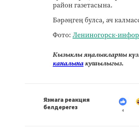
район газетасына.
Бәрәңгең булса, ач калма
Фото:
Лениногорск-инфо
Кызыклы яңалыкларны күзә
каналына
кушылыгыз.
Язмага реакция
белдерегез
4