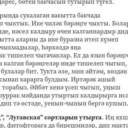
Дөрес, бөтен бакчасын тутырып түгел.
арында сукалаган вакытта бакчада
п чыктык. Ике чиләк бәрәңге чыкты. Бола
нде, нәсел калдыру өчен калганнардыр ди
ытта аларны да ике буразна итеп күмеп
чыкмадылар, һәрхәлдә яңа
к тишелеп чыгачаклар. Ел да язын бәрәңг
а калган бәрәңгеләр инде тишелеп чыгып,
булалар бит. Тукта әле, мин әйтәм, көздән
сынап карарга булдым. Иртәрәк ашый
 торабыз. Әйбәт кенә үсеп чыгып, уңыш
 зуррак мәйданда утыртып калдырырга ис
– дип тә өстәде, уенын-чынын бергә кушып
”, “Лугавская” сортларын утырта
. Иң ях
әр, фитофторага да бирешмиләр, дип макт