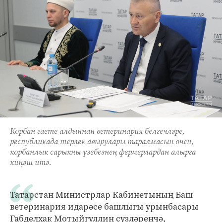
Корбан гаете алдыннан ветеринария белгечләре,
республикада терлек авырулары таралмасын өчен,
корбанлык сарыкны үзебезнең фермерлардан алырга
киңәш итә.
Татарстан Министрлар Кабинетының Баш
ветеринария идарәсе башлыгы урынбасары
Габделхак Мотыйгуллин сүзләренчә,