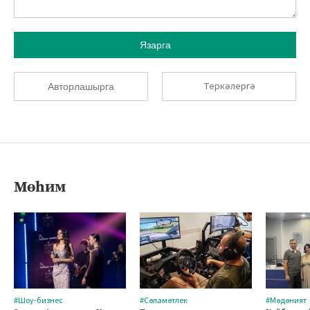
Язарга
Теркәлергә
Авторлашырга
Мөһим
#Шоу-бизнес
#Сәламәтлек
#Мәдәният