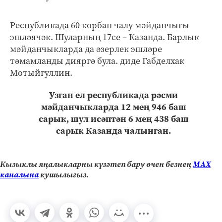
Республикада 60 корбан чалу мәйданчыгы
эшләячәк. Шуларның 17се – Казанда. Барлык
мәйданчыкларда да әзерлек эшләре
тәмамланды дияргә була. диде Габделхак
Мотыйгуллин.
Узган ел республикада рәсми
мәйданчыкларда 12 мең 946 баш
сарык, шул исәптән 6 мең 438 баш
сарык Казанда чалынган.
Кызыклы яңалыкларны күзәтеп бару өчен безнең
МАХ
каналына
кушылыгыз.