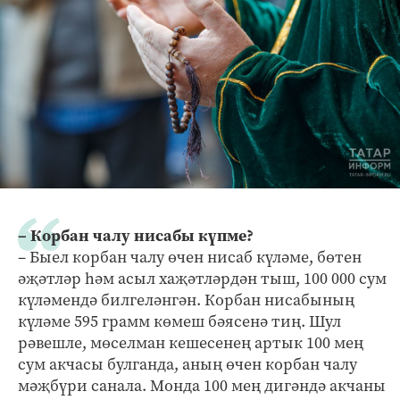
– Корбан чалу нисабы күпме?
– Быел корбан чалу өчен нисаб күләме, бөтен
әҗәтләр һәм асыл хаҗәтләрдән тыш, 100 000 сум
күләмендә билгеләнгән. Корбан нисабының
күләме 595 грамм көмеш бәясенә тиң. Шул
рәвешле, мөселман кешесенең артык 100 мең
сум акчасы булганда, аның өчен корбан чалу
мәҗбүри санала. Монда 100 мең дигәндә акчаны