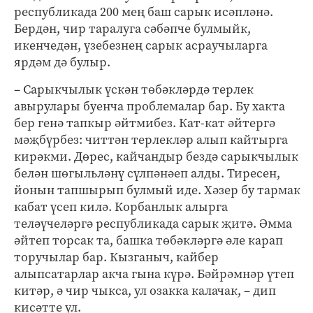
республикада 200 мең баш сарык исәпләнә.
Бердән, чир таралуга сәбәпче булмыйк,
икенчедән, үзебезнең сарык асраучыларга
ярдәм дә булыр.
– Сарыкчылык үскән төбәкләрдә терлек
авырулары буенча проблемалар бар. Бу хакта
бер генә тапкыр әйтмибез. Кат-кат әйтергә
мәҗбүрбез: читтән терлекләр алып кайтырга
кирәкми. Дөрес, кайчандыр бездә сарыкчылык
белән шөгыльләнү сүлпәнәеп алды. Тиресен,
йонын тапшырып булмый иде. Хәзер бу тармак
кабат үсеп килә. Корбанлык алырга
теләүчеләргә республикада сарык җитә. Әмма
әйтеп торсак та, башка төбәкләргә әле карап
торучылар бар. Кызганыч, кайбер
алыпсатарлар акча гына күрә. Бәйрәмнәр үтеп
китәр, ә чир чыкса, ул озакка калачак, – дип
кисәтте ул.