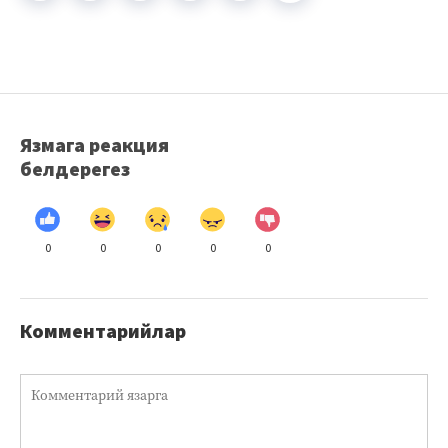
Язмага реакция
белдерегез
0
0
0
0
0
Комментарийлар