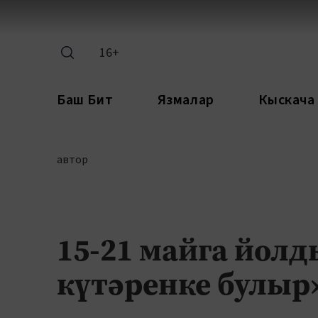
16+
Баш Бит
Язмалар
Кыскача
автор
15-21 майга йолд
күтәренке булыр