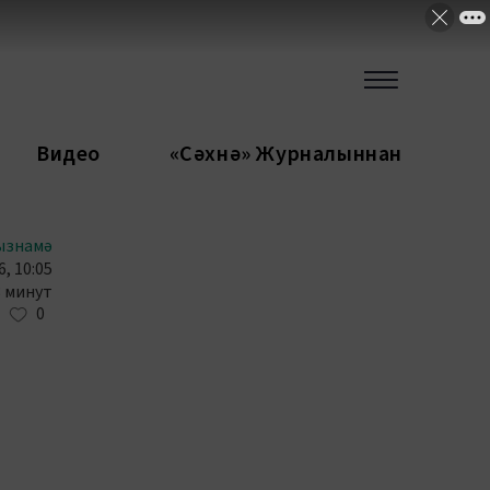
Видео
«Сәхнә» Журналыннан
ызнамә
6, 10:05
3 минут
0