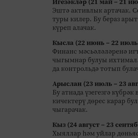
Игезәкләр (21 май – 21 и
Эштә активлык артачак. 
туры килер. Бу бераз арыт
күреп алачак.
Кысла (22 июнь – 22 июль
Финанс мәсьәләләренә иг
чыгымнар булуы ихтимал.
да контрольдә тотып була
Арыслан (23 июль – 23 авг
Бу атнада үзегезгә күбрәк
кичектерү дөрес карар бул
чыгарачак.
Кыз (24 август – 23 сентяб
Хыяллар һәм уйлар дөнья