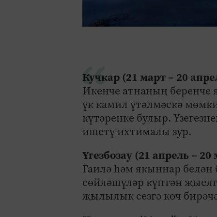
Кучкар (21 март – 20 апре
Икенче атнаның беренче 
үк камил үтәлмәскә мөмки
күтәренке булыр. Үзегезн
ишетү ихтималы зур.
Үгезбозау (21 апрель – 20
Гаилә һәм якыннар белән 
сөйләшүләр күптән җыелга
җылылык сезгә көч бирәчә