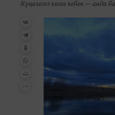
Күңелегез көзге кебек — анда 