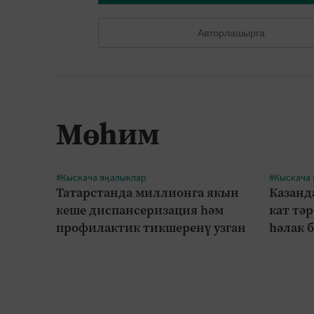
Авторлашырга
Мөһим
#Кыскача яңалыклар
#Кыскача
Татарстанда миллионга якын
Казанд
кеше диспансеризация һәм
кат тә
профилактик тикшеренү узган
һәлак 