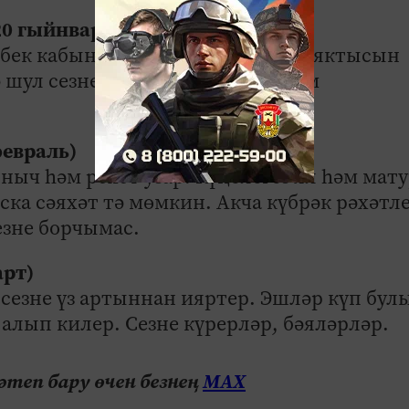
20 гыйнвар)
ебек кабыныр. Алар арасында иң яктысын
 шул сезне алга алып барачак һәм
февраль)
ыч һәм рәхәт узар. Күңелегез ял һәм мат
ска сәяхәт тә мөмкин. Акча күбрәк рәхәтл
езне борчымас.
арт)
сезне үз артыннан ияртер. Эшләр күп бул
 алып килер. Сезне күрерләр, бәяләрләр.
теп бару өчен безнең
МАХ