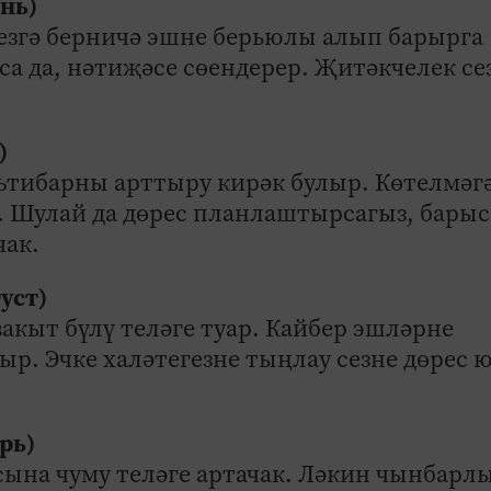
юнь)
Сезгә берничә эшне берьюлы алып барырга
са да, нәтиҗәсе сөендерер. Җитәкчелек се
)
ътибарны арттыру кирәк булыр. Көтелмәг
 Шулай да дөрес планлаштырсагыз, бары
чак.
уст)
 вакыт бүлү теләге туар. Кайбер эшләрне
ыр. Эчке халәтегезне тыңлау сезне дөрес 
рь)
сына чуму теләге артачак. Ләкин чынбар