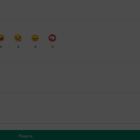
0
0
0
0
Язарга