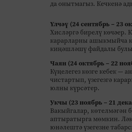
да онытмагыз. Кечкенә ад
Үлчәү (24 сентябрь – 23 о
Хисләргә бирелү көчәер. К
карарларны ашыкмыйча ка
киңәшләшү файдалы булы
Чаян (24 октябрь – 22 ноя
Күңелегез көзге кебек — а
чистартып, үзегезгә кара
юлны күрсәтер.
Укчы (23 ноябрь – 21 дек
Вакыйгалар, көтелмәгән б
аптыратырга мөмкин. Ләк
юнәлештә үзегезне табарс