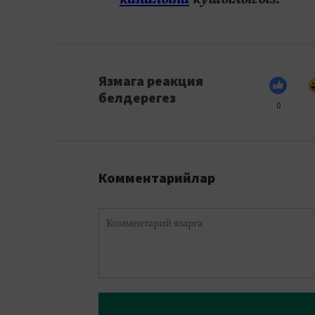
Язмага реакция
белдерегез
0
Комментарийлар