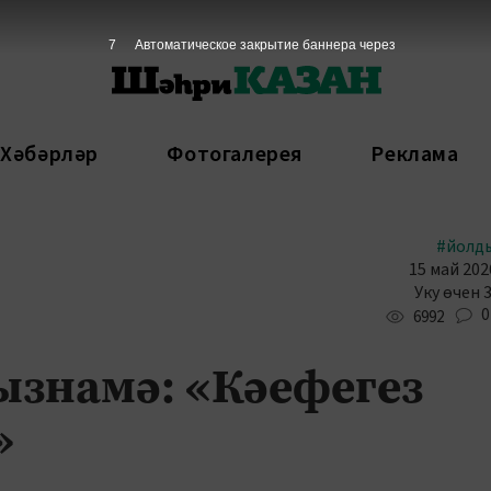
5
Автоматическое закрытие баннера через
 Хәбәрләр
Фотогалерея
Реклама
#йолд
15 май 202
Уку өчен 
0
6992
ызнамә: «Кәефегез
»