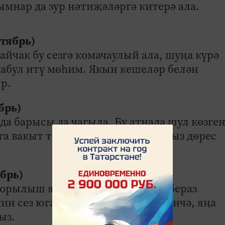
ымнар да зур нәтиҗәләргә китерә ала.
ктябрь)
айчак бу сезгә комачаулый ала, шуңа күрә
бул итү мөһим. Якын кешеләр белән
р.
брь)
нда барысы да чагыла. Бу атнада шул көзге
рга вакыт табыгыз. Эчке тавышыгыз дөрес
абрь)
орылыш ясаган юл кебек, сезне бераз
ин сез югалып калмагыз. Киресенчә, яңа
ыз.