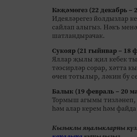
Кәҗәмөгез (22 декабрь – 
Идеяләрегез йолдызлар к
сайлап алыгыз. Нәкъ менә
шатландырачак.
Сукояр (21 гыйнвар – 18 
Яллар җылы җил кебек тын
тәэсирләр сорар, хәтта кы
өчен тотылыр, ләкин бу с
Балык (19 февраль – 20 м
Тормыш агымы тизләнеп, 
һәм алар керем һәм файда
Кызыклы яңалыкларны күзә
каналына
кушылыгыз.