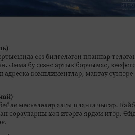
ль)
яртысында сез билгеләгән планнар теләгә
н. Әмма бу сезне артык борчымас, кәефеге
ең адреска комплиментлар, мактау сүзләре
 май)
бәйле мәсьәләләр алгы планга чыгар. Кай
н сорауларны хәл итәргә ярдәм итәр. Өй
к.