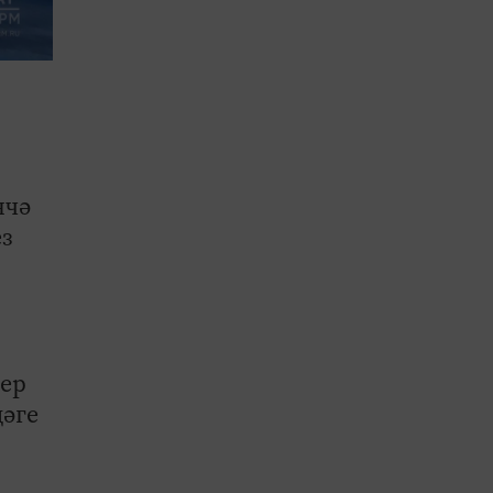
нчә
з
бер
дәге