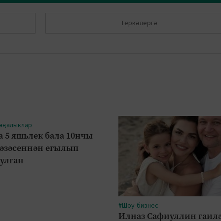
Теркәлергә
 яңалыклар
а 5 яшьлек бала 10нчы
рәзәсеннән егылып
булган
#Шоу-бизнес
Илназ Сафиуллин гаил