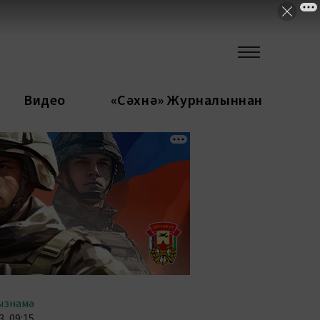
Видео
«Сәхнә» Журналыннан
ызнамә
, 09:15