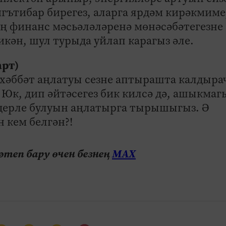
игътибар бирегез, аларга ярдәм кирәкмиме
ң финанс мәсьәләләренә мөнәсәбәтегезне
икән, шул турыда уйлап карагыз әле.
арт)
хәббәт аңлатуы сезне аптырашта калдыра
 Юк, дип әйтәсегез бик килсә дә, ашыкмаг
адерле булуын аңлатырга тырышыгыз. Ә
н кем белгән?!
теп бару өчен безнең
МАХ