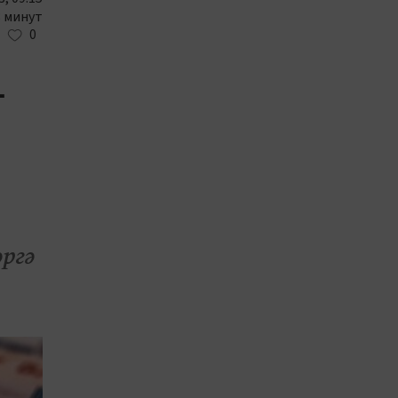
3 минут
0
-
әргә