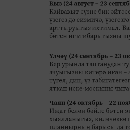
Кыз (24 август – 23 сентяб
Кайвакыт сүзне бик әйтәс
үзегез дә сизмичә, үзеге
арттыруыгыз ихтимал. Бал
бөтен игътибарыгызны шу
Үлчәү (24 сентябрь – 23 о
Бер урында таптанудан ту
ачуыгызны китерә икән – 
түгел, дип, үз табигатег
яткан иске-москыны чыга
Чаян (24 октябрь – 22 ноя
Иҗат белән бәйле бөтен 
хыялланыгыз, киләчәккә п
планнырның барысы да то