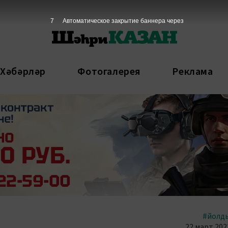
6
Автоматическое закрытие баннера через
 Хәбәрләр
Фотогалерея
Реклама
#йолд
22 март 2023