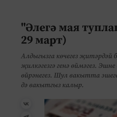
"Әлегә мая тупла
29 март)
Алдыгызга көчегез җитәрдәй б
җилкәгезгә генә өймәгез. Эшне
өйрәнегез. Шул вакытта эшеге
дә вакытгыз калыр.