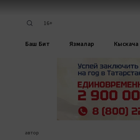
16+
Баш Бит
Язмалар
Кыскача
автор