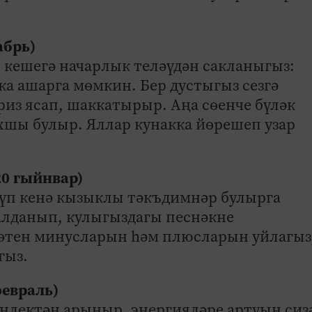
абрь)
 кешегә начарлык теләүдән сакланыгыз:
ка ашарга мөмкин. Бер дустыгыз сезгә
из ясап, шаккатырыр. Аңа сөенче бүләк
яхшы булыр. Яллар кунакка йөрешеп узар
20 гыйнвар)
күп кенә кызыклы тәкъдимнәр булырга
 алданып, кулыгыздагы песнәкне
өтен минусларын һәм плюсларын уйлагыз
гыз.
февраль)
нлектән арыныр, энергияләре артуын сиз