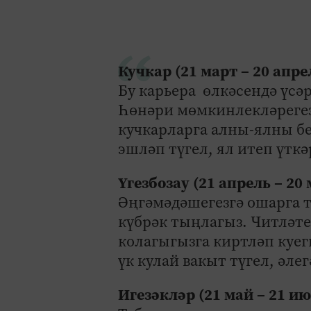
Кучкар (21 март – 20 апре
Бу карьера өлкәсендә үсәр
Һөнәри мөмкинлекләрегезн
кучкарларга алны-ялны б
эшләп түгел, ял итеп үткә
Үгезбозау (21 апрель – 20
Әңгәмәдәшегезгә ошарга 
күбрәк тыңлагыз. Читләте
колагыгызга киртләп куег
үк кулай вакыт түгел, әле
Игезәкләр (21 май – 21 и