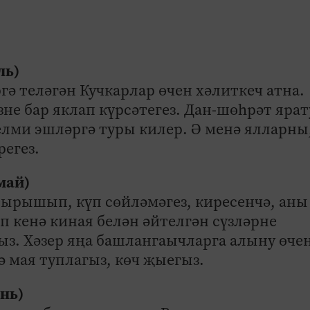
ль)
гә теләгән Кучкарлар өчен хәлиткеч атна.
е бар яклап күрсәтегез. Дан-шөһрәт яра
елми эшләргә туры килер. Ә менә ялларны
регез.
 май)
тырышып, күп сөйләмәгез, киресенчә, аны
п кенә киная белән әйтелгән сүзләрне
ыз. Хәзер яңа башлангаычларга алыну өче
гә мая туплагыз, көч җыегыз.
юнь)