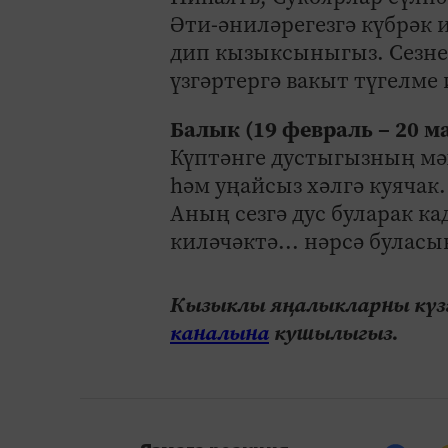
Әти-әниләрегезгә күбрәк 
дип кызыксыныгыз. Сезне
үзгәртергә вакыт түгелме 
Балык (19 февраль – 20 м
Күптәнге дустыгызның мә
һәм уңайсыз хәлгә куячак.
Аның сезгә дус буларак к
киләчәктә... нәрсә буласы
Кызыклы яңалыкларны күзә
каналына
кушылыгыз.