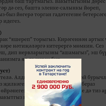
әрдән баш тартмагыз. Вакытыгызны дөрес
гәр дә сез, башта эленке-салынкы йөреп,
з-быз йөгерә торган гадәтегезне бетерсәге
 идегез.
)
ак “яшереп” торыгыз. Кирәгеннән артык ү
кәре нәтиҗәләргә китерергә мөмкин. Сез
 Эш, дип нервларыгызны “ашамагыз”, эш бү
ганизмга ял да кирәк бит.
густ)
телә. Алдыгызга көчегез җитәрдәй бурыч
з җилкәгезгә генә өймәгез. Эшне бераз
 өйрәнегез. Шул вакытта эшегезне дә тиз а
 вакытгыз калыр.