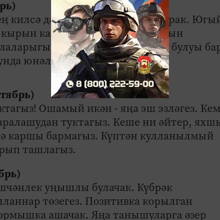
рь)
ең килсә дә, дәшми калуың яхшырак. Югы
згә кырын караучы кешеләрнең санын
аларыгызга сезнең ярдәм кирәк булуы бар
нда юнәлдерегез.
ктябрь)
ктагыз! Ошамый икән - яңа эш эзләгез. Ке
аралашудан туктагыз. Кеше ни әйтер, яхш
езгә каршы бармагыз. Күптән кулланылмый
рып ташлагыз.
брь)
эшчәнлек уңышлы булачак. Күбрәк
ланнар төзегез. Позитивка корылган
рмышка ашачак. Яңа танышуларга әзер