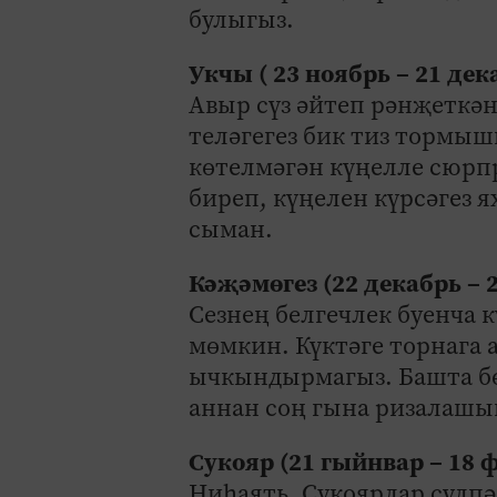
булыгыз.
Укчы ( 23 ноябрь – 21 дек
Авыр сүз әйтеп рәнҗеткән
теләгегез бик тиз тормыш
көтелмәгән күңелле сюрпр
биреп, күңелен күрсәгез 
сыман.
Кәҗәмөгез (22 декабрь – 
Сезнең белгечлек буенча 
мөмкин. Күктәге торнага
ычкындырмагыз. Башта б
аннан соң гына ризалашы
Сукояр (21 гыйнвар – 18 
Ниһаять, Сукоярлар сүлпә