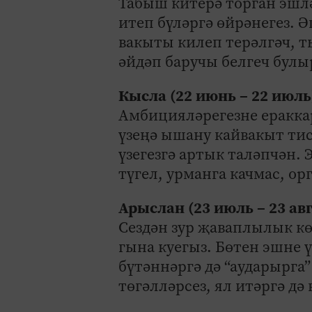
Табыш китерә торган эшл
итеп бүләргә өйрәнегез. Ә
вакыты килеп терәлгәч, ты
әйдәп баручы белгеч булыр
Кысла (22 июнь – 22 июль
Амбицияләрегезне ераккар
үзеңә ышану кайвакыт тис
үзегезгә артык таләпчән.
түгел, урманга качмас, ор
Арыслан (23 июль – 23 ав
Сездән зур җаваплылык кө
гына куегыз. Бөтен эшне ү
бүтәннәргә дә “аударырга”
төгәлләрсез, ял итәргә дә