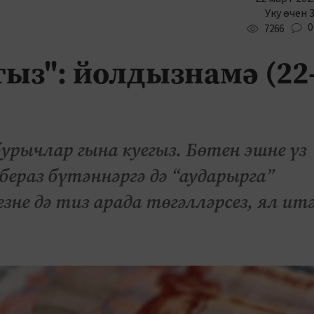
Уку өчен 
0
7266
гыз": йолдызнамә (22
урычлар гына куегыз. Бөтен эшне үз
 бераз бүтәннәргә дә “аударырга”
зне дә тиз арада төгәлләрсез, ял ит