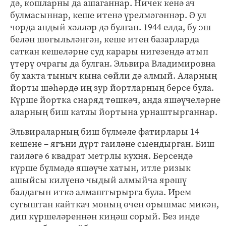
дә, кошларны да ашаганнар. Ничек кенә ач
булмасыннар, кеше итенә үрелмәгәннәр. Ә ул
чорда андый хәлләр дә булган. 1944 елда, бу эш
белән шөгыльләнгән, кеше итен базарларда
саткан кешеләрне суд карары нигезендә атып
үтерү очрагы да булган. Эльвира Владимировна
бу хакта тыныч кына сөйли дә алмый. Аларның
йорты шәһәрдә иң зур йортларның берсе була.
Күрше йортка снаряд төшкәч, анда яшәүчеләрне
аларның биш катлы йортына урнаштырганнар.
Эльвираларның биш бүлмәле фатирлары 14
кешене – ягъни дүрт гаиләне сыендырган. Биш
гаиләгә 6 квадрат метрлы кухня. Берсендә
күрше бүлмәдә яшәүче хатын, итле ризык
ашыйсы килүенә чыдый алмыйча ярәшү
балдагын иткә алмаштырырга була. Ирем
сугыштан кайткач моның өчен орышмас микән,
дип күршеләреннән киңәш сорый. Без инде