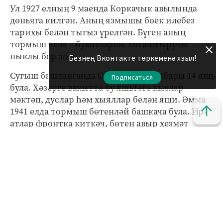
Ул 1927 елның 9 маенда Коркачык авылында
дөньяга килгән. Аның язмышы бөек илебез
тарихы белән тыгыз үрелгән. Бүген аның
тормыш юлы – буыннарны тоташтыручы
ныклы бер җеп.
Безнең Вконтакте төркеменә языл!
Сугыш башланганда Суфия апага нибары 14 яшь
Подписаться
була. Хәзерге вакытта бу яшьтәге кызлар
мәктәп, дуслар һәм хыяллар белән яши. Әмма
1941 елда тормыш бөтенләй башкача була. Ир-
атлар фронтка киткәч, бөтен авыр хезмәт
хатын-кызлар һәм балалар җилкәсенә төшә. Күп
балалы гаиләдә эшне “зурларныкы” яки
“балаларныкы” дип бүлмәгәннәр – һәркем
кулыннан килгәнчә тырышкан.
Суфия апа ике ел буе Васильево станциясендә
торф чыгара. Бу – салкын, дымлы, адәм көчен
суырып ала торган авыр хезмәт. Аннары урман