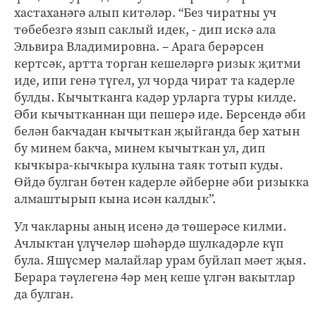
хастаханәгә алып китәләр. “Без чиратны уч
төбебезгә язып саклый идек, - дип искә ала
Эльвира Владимировна. – Арага берәрсен
кертсәк, артта торган кешеләргә ризык җитми
иде, ипи генә түгел, ул чорда чират та кадерле
булды. Кычытканга кадәр урларга туры килде.
Әби кычытканнан щи пешерә иде. Берсендә әби
белән бакчадан кычыткан җыйганда бер хатын
бу минем бакча, минем кычыткан ул, дип
кычкыра-кычкыра кулына таяк тотып куды.
Өйдә булган бөтен кадерле әйберне әби ризыкка
алмаштырып кына исән калдык”.
Ул чакларны аның исенә дә төшерәсе килми.
Ачлыктан үлүчеләр шәһәрдә шулкадәрле күп
була. Яшүсмер малайлар урам буйлап мәет җыя.
Берара тәүлегенә 4әр мең кеше үлгән вакытлар
да булган.