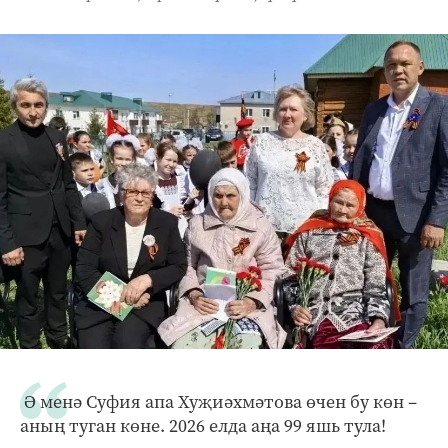
Ә менә Суфия апа Хуҗиәхмәтова өчен бу көн –
аның туган көне. 2026 елда аңа 99 яшь тула!