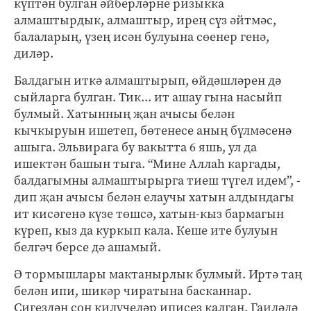
күптән булган әйберләрне ризыкка
алмаштырдык, алмаштыр, ирең сүз әйтмәс,
балаларың, үзең исән булуына сөенер генә,
диләр.
Балдагын иткә алмаштырып, өйдәшләрен дә
сыйларга булган. Тик... ит ашау гына насыйп
булмый. Хатынның җан ачысы белән
кычкыруын ишетеп, бөтенесе аның бүлмәсенә
ашыга. Эльвирага бу вакытта 6 яшь, ул да
ишектән башын тыга. “Мине Аллаһ каргады,
балдагымны алмаштырырга тиеш түгел идем”, -
дип җан ачысы белән елаучы хатын алдындагы
ит кисәгенә күзе төшсә, хатын-кыз бармагын
күреп, кыз да куркып кала. Кеше ите булуын
белгәч берсе дә ашамый.
Ә тормышлары мактанырлык булмый. Иртә таң
белән ипи, шикәр чиратына басканнар.
Сигездән соң килүчеләр иписез калган. Гаиләдә