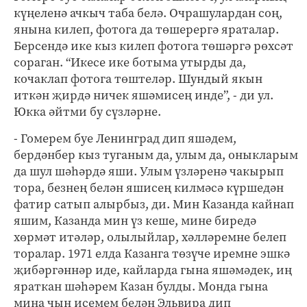
күңеленә ачкыч таба белә. Очрашулардан соң,
янына килеп, фотога да төшерергә яраталар.
Берсендә ике кыз килеп фотога төшәргә рөхсәт
сораган. “Икесе ике ботыма утырды да,
кочаклап фотога төштеләр. Шундый якын
иткән җирдә ничек яшәмисең инде”, - ди ул.
Юкка әйтми бу сүзләрне.
- Гомерем буе Ленинград дип яшәдем,
бердәнбер кыз туганым да, улым да, оныкларым
да шул шәһәрдә яши. Улым үзләренә чакырып
тора, безнең белән яшисең килмәсә күршедән
фатир сатып алырбыз, ди. Мин Казанда кайнап
яшим, Казанда мин үз кеше, мине биредә
хөрмәт итәләр, олылыйлар, хәлләремне белеп
торалар. 1971 елда Казанга төзүче иремне эшкә
җибәргәннәр иде, кайларда гына яшәмәдек, иң
яраткан шәһәрем Казан булды. Монда гына
миңа чын исемем белән Эльвира дип