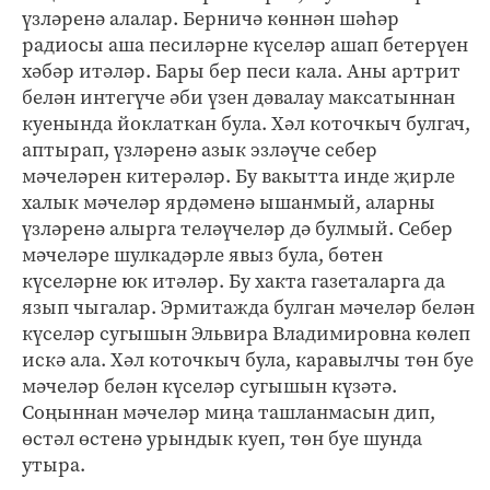
үзләренә алалар. Берничә көннән шәһәр
радиосы аша песиләрне күселәр ашап бетерүен
хәбәр итәләр. Бары бер песи кала. Аны артрит
белән интегүче әби үзен дәвалау максатыннан
куенында йоклаткан була. Хәл коточкыч булгач,
аптырап, үзләренә азык эзләүче себер
мәчеләрен китерәләр. Бу вакытта инде җирле
халык мәчеләр ярдәменә ышанмый, аларны
үзләренә алырга теләүчеләр дә булмый. Себер
мәчеләре шулкадәрле явыз була, бөтен
күселәрне юк итәләр. Бу хакта газеталарга да
язып чыгалар. Эрмитажда булган мәчеләр белән
күселәр сугышын Эльвира Владимировна көлеп
искә ала. Хәл коточкыч була, каравылчы төн буе
мәчеләр белән күселәр сугышын күзәтә.
Соңыннан мәчеләр миңа ташланмасын дип,
өстәл өстенә урындык куеп, төн буе шунда
утыра.