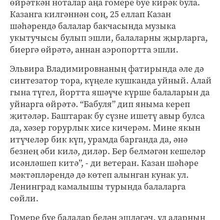
өйрәткән ноталар аңа гомере буе кирәк була.
Казанга килгәннән соң, 25 еллап Казан
шәһәрендә балалар бакчасында музыка
укытучысы булып эшли, балаларны җырларга,
биергә өйрәтә, аннан аэропортта эшли.
Эльвира Владимировнаның фатирында әле дә
синтезатор тора, күңеле кушканда уйный. Алай
гына түгел, йортта яшәүче күрше балаларын да
уйнарга өйрәтә. “Бабуля” дип яныма кереп
җитәләр. Баштарак бу сүзне ишетү авыр булса
да, хәзер горурлык хисе кичерәм. Мине якын
итүчеләр бик күп, урамда барганда да, әнә
безнең әби килә, диләр. Бер белмәгән кешеләр
исәнләшеп китә”, - ди ветеран. Казан шәһәре
мәктәпләрендә дә көтеп алынган кунак ул.
Ленинград камалышы турында балаларга
сөйли.
Гомере буе балалар белән эшләгәч, ул аларның