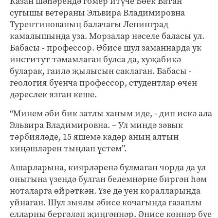
Казан шәһәрендә гомер итүче Бөек Ватан
сугышы ветераны Эльвира Владимировна
Турентинованың балачагы Ленинград
камалышында уза. Морзалар нәселе баласы ул.
Бабасы - профессор. Әбисе шул заманнарда ук
институт тәмамлаган булса да, хуҗабикә
буларак, гаилә җылысын саклаган. Бабасы -
геология буенча профессор, студентлар өчен
дәреслек язган кеше.
“Минем әби бик затлы ханым иде, - дип искә ала
Эльвира Владимировна. – Ул миндә зәвык
тәрбияләде, 15 яшемә кадәр аның алтын
киңәшләрен тыңлап үстем”.
Ашарларына, киярләренә булмаган чорда да ул
оныгына үзендә булган белемнәрне биргән һәм
ноталарга өйрәткән. Үзе дә уен коралларында
уйнаган. Шул зыялы әбисе кочагында газаплы
елларны бергәләп җиңгәннәр. Әнисе көннәр буе