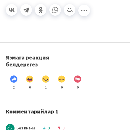
Язмага реакция
белдерегез
2
0
1
0
0
Комментарийлар
1
Без имени
0
0