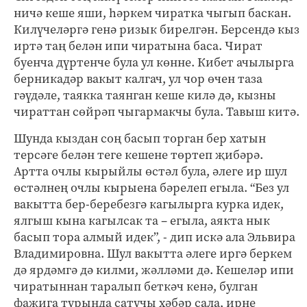
ничә кеше яши, һәркем чиратка чыгып баскан.
Килүчеләргә генә ризык бирелгән. Берсендә кыз
иртә таң белән ипи чиратына баса. Чират
буенча дүртенче була ул көнне. Кибет ачылырга
берникадәр вакыт калгач, ул чор өчен таза
гәүдәле, таякка таянган кеше килә дә, кызны
чираттан сөйрәп чыгармакчы була. Тавыш китә.
Шунда кыздан соң басып торган бер хатын
терсәге белән теге кешене төртеп җибәрә.
Артта очлы кырыйлы өстәл була, әлеге ир шул
өстәлнең очлы кырыена бәрелеп егыла. “Без ул
вакытта бер-беребезгә кагылырга курка идек,
ялгыш кына кагылсак та – егыла, аякта нык
басып тора алмый идек”, - дип искә ала Эльвира
Владимировна. Шул вакытта әлеге иргә беркем
дә ярдәмгә дә килми, жәлләми дә. Кешеләр ипи
чиратыннан таралып беткәч кенә, булган
фаҗига турында сатучы хәбәр сала, ирне