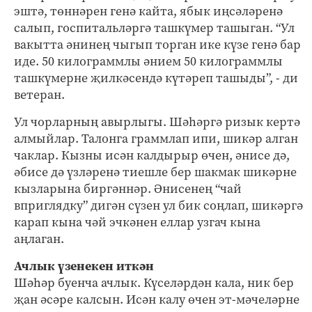
эштә, төннәрен генә кайта, ябык иңсәләренә
салып, госпитальләргә ташкүмер ташыган. “Ул
вакытта әнинең чыгып торган ике күзе генә бар
иде. 50 килограммлы әнием 50 килограммлы
ташкүмерне җилкәсендә күтәреп ташыды”, - ди
ветеран.
Ул чорларның авырлыгы. Шәһәргә ризык кертә
алмыйлар. Талонга граммлап ипи, шикәр алган
чаклар. Кызны исән калдырыр өчен, әнисе дә,
әбисе дә үзләренә тиешле бер шакмак шикәрне
кызларына биргәннәр. Әнисенең “чай
вприглядку” дигән сүзен ул бик соңлап, шикәргә
карап кына чәй эчкәнен еллар узгач кына
аңлаган.
Ачлык үзенекен иткән
Шәһәр буенча ачлык. Күселәрдән кала, ник бер
җан әсәре калсын. Исән калу өчен эт-мәчеләрне