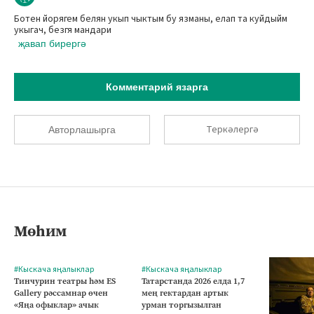
Ботен йорягем белян укып чыктым бу язманы, елап та куйдыйм
укыгач, безгя мандари
җавап бирергә
Комментарий язарга
Теркәлергә
Авторлашырга
Мөһим
#Кыскача яңалыклар
#Кыскача яңалыклар
Тинчурин театры һәм ES
Татарстанда 2026 елда 1,7
Gallery рәссамнар өчен
мең гектардан артык
«Яңа офыклар» ачык
урман торгызылган