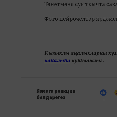
Төнәтмәне суыткычта сак
Фото нейрочелтэр ярдәме
Кызыклы яңалыкларны күзә
каналына
кушылыгыз.
Язмага реакция
белдерегез
0