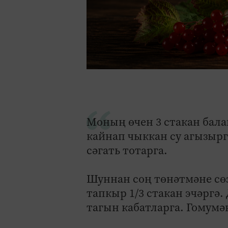
Моның өчен 3 стакан бала
кайнап чыккан су агызырг
сәгать тотарга.
Шуннан соң төнәтмәне сөзә
тапкыр 1/3 стакан эчәргә.
тагын кабатларга. Гомумән