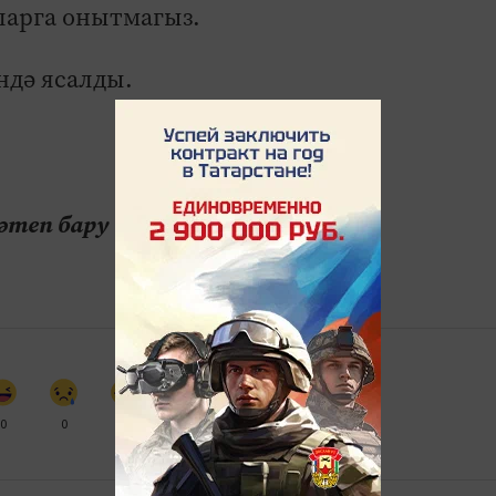
ларга онытмагыз.
ндә ясалды.
теп бару өчен безнең
МАХ
0
0
0
0