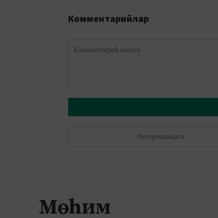
Комментарийлар
Авторлашырга
Мөһим