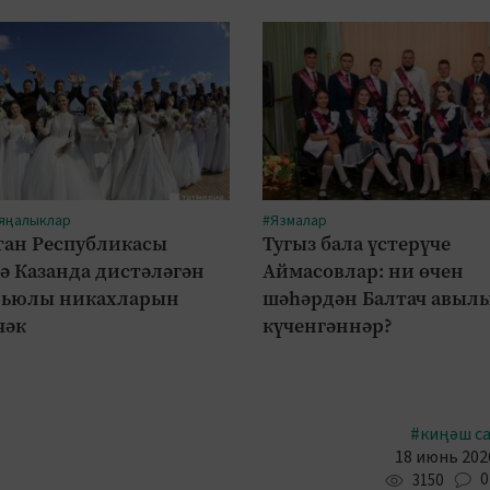
 яңалыклар
#Язмалар
тан Республикасы
Тугыз бала үстерүче
ә Казанда дистәләгән
Аймасовлар: ни өчен
рьюлы никахларын
шәһәрдән Балтач авыл
чәк
күченгәннәр?
#киңәш с
18 июнь 2026
0
3150