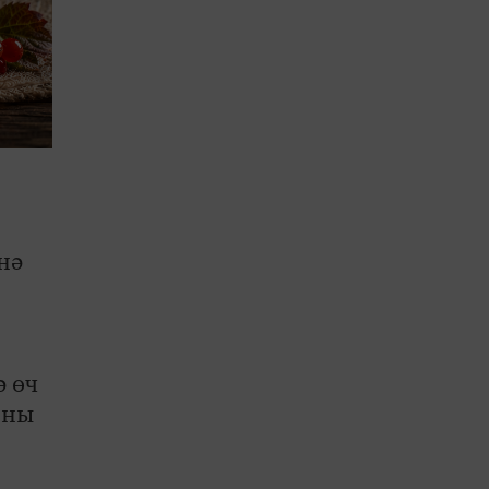
нә
ә өч
сны