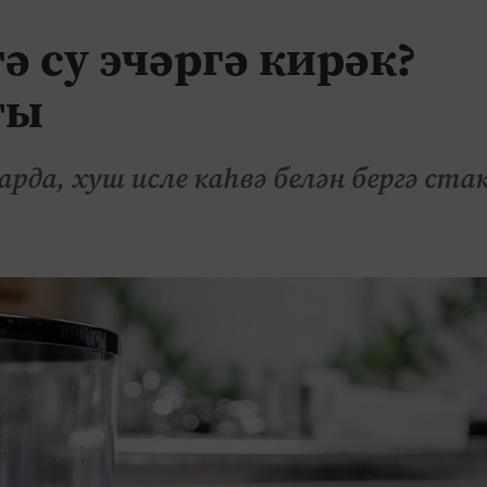
ә су эчәргә кирәк?
ты
рда, хуш исле каһвә белән бергә cта