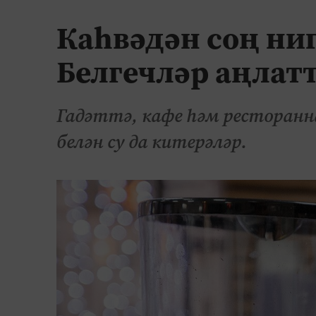
Каһвәдән соң ниг
Белгечләр аңлат
Гадәттә, кафе һәм ресторанна
белән су да китерәләр.