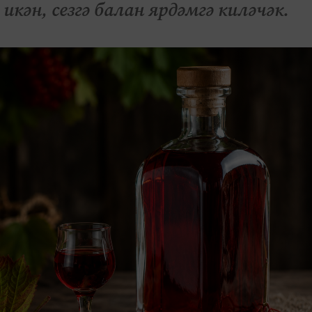
икән, сезгә балан ярдәмгә киләчәк.