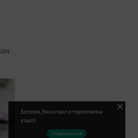
кан
Безнең Вконтакте төркеменә
языл!
Подписаться