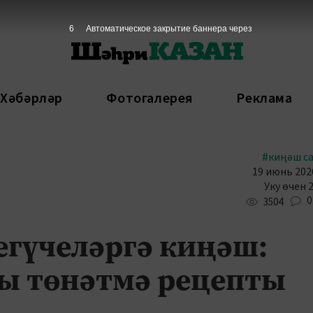
5
Автоматическое закрытие баннера через
 Хәбәрләр
Фотогалерея
Реклама
#киңәш с
19 июнь 2026
Уку өчен 
0
3504
гүчеләргә киңәш:
ы төнәтмә рецепты