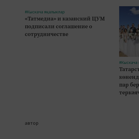
#Кыскача яңалыклар
«Татмедиа» и казанский ЦУМ
подписали соглашение о
сотрудничестве
#Кыскача
Татарс
көненд
пар бе
теркәя
автор