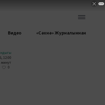
Видео
«Сәхнә» Журналыннан
андыгы
, 12:00
2 минут
0