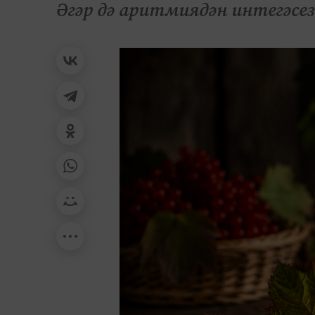
Әгәр дә аритмиядән интегәсез 