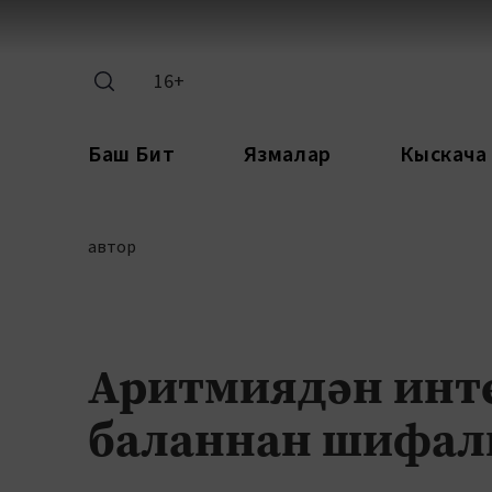
16+
Баш Бит
Язмалар
Кыскача
автор
Аритмиядән инте
баланнан шифал