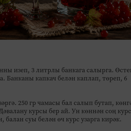
нны изеп, 3 литрлы банкага салырга. Өсте
а. Банканы капкач белән каплап, төреп, 6
ргә. 250 гр чамасы бал салып бутап, көнг
 Дәвалану курсы бер ай. Ун көннән соң кур
, балан суы белән өч курс узарга кирәк.