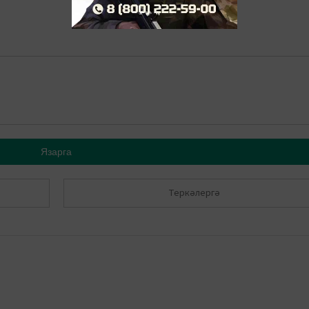
Язарга
Теркәлергә