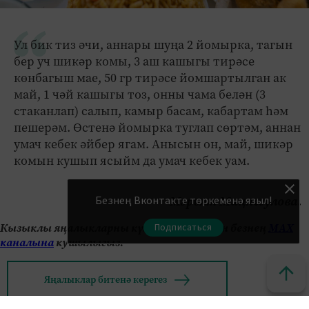
Ул бик тиз әчи, аннары шуңа 2 йомырка, тагын
бер уч шикәр комы, 3 аш кашыгы тирәсе
көнбагыш мае, 50 гр тирәсе йомшартылган ак
май, 1 чәй кашыгы тоз, онны чама белән (3
стаканлап) салып, камыр басам, кабартам һәм
пешерәм. Өстенә йомырка туглап сөртәм, аннан
умач кебек әйбер ягам. Анысын он, май, шикәр
комын кушып ясыйм да умач кебек уам.
Мәрьям Миңнегулова.
Безнең Вконтакте төркеменә языл!
Кызыклы яңалыкларны күзәтеп бару өчен безнең
МАХ
Подписаться
каналына
кушылыгыз.
Яңалыклар битенә керегез