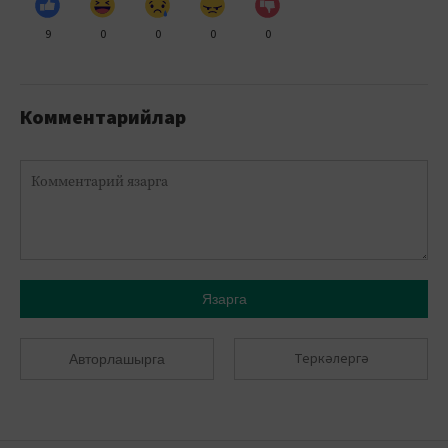
9
0
0
0
0
Комментарийлар
Язарга
Теркәлергә
Авторлашырга