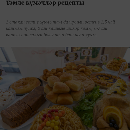
Тәмле күмәчләр рецепты
1 стакан сөтне җылытам да шуның өстенә 1,5 чәй
кашыгы чүпрә, 2 аш кашыгы шикәр комы, 6-7 аш
кашыгы он салып болгатып баш ясап куям.