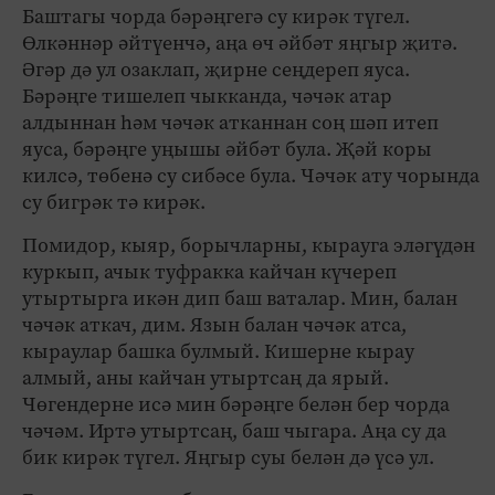
Баштагы чорда бәрәңгегә су кирәк түгел.
Өлкәннәр әйтүенчә, аңа өч әйбәт яңгыр җитә.
Әгәр дә ул озаклап, җирне сеңдереп яуса.
Бәрәңге тишелеп чыкканда, чәчәк атар
алдыннан һәм чәчәк атканнан соң шәп итеп
яуса, бәрәңге уңышы әйбәт була. Җәй коры
килсә, төбенә су сибәсе була. Чәчәк ату чорында
су бигрәк тә кирәк.
Помидор, кыяр, борычларны, кырауга эләгүдән
куркып, ачык туфракка кайчан күчереп
утыртырга икән дип баш ваталар. Мин, балан
чәчәк аткач, дим. Язын балан чәчәк атса,
кыраулар башка булмый. Кишерне кырау
алмый, аны кайчан утыртсаң да ярый.
Чөгендерне исә мин бәрәңге белән бер чорда
чәчәм. Иртә утыртсаң, баш чыгара. Аңа су да
бик кирәк түгел. Яңгыр суы белән дә үсә ул.