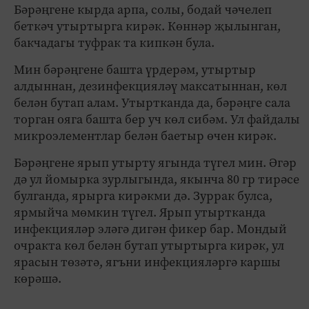
Бәрәңгене кырда арпа, солы, бодай чәчелеп
беткәч утыртырга кирәк. Көннәр җылынган,
бакчадагы туфрак та кипкән була.
Мин бәрәңгене башта үрдерәм, утыртыр
алдыннан, дезинфекцияләү максатыннан, көл
белән бутап алам. Утыртканда да, бәрәңге сала
торган ояга башта бер уч көл сибәм. Ул файдалы
микроэлементлар белән баетыр өчен кирәк.
Бәрәңгене ярып утырту ягында түгел мин. Әгәр
дә ул йомырка зурлыгында, якынча 80 гр тирәсе
булганда, ярырга кирәкми дә. Зуррак булса,
ярмыйча мөмкин түгел. Ярып утыртканда
инфекцияләр эләгә дигән фикер бар. Мондый
очракта көл белән бутап утыртырга кирәк, ул
ярасын төзәтә, ягъни инфекцияләргә каршы
көрәшә.