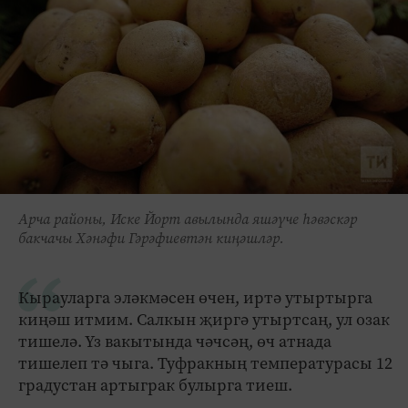
Арча районы, Иске Йорт авылында яшәүче һәвәскәр
бакчачы Хәнәфи Гәрәфиевтән киңәшләр.
Кырауларга эләкмәсен өчен, иртә утыртырга
киңәш итмим. Салкын җиргә утыртсаң, ул озак
тишелә. Үз вакытында чәчсәң, өч атнада
тишелеп тә чыга. Туфракның температурасы 12
градустан артыграк булырга тиеш.