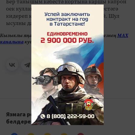
Бер танышым кәбестә кортына каршы капрон
оек кулланырга киңәш итте. Аны кәбестәгә
кидереп куйсаң, күбәләк утыра алмый. Шул
ысулны да кулланып карагыз.
Кызыклы яңалыкларны күзәтеп бару өчен безнең
МАХ
каналына
кушылыгыз.
Язмага реакция
белдерегез