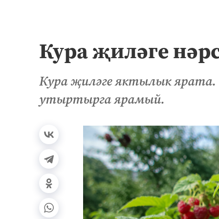
Кура җиләге нәрс
Кура җиләге яктылык ярата. 
утыртырга ярамый.