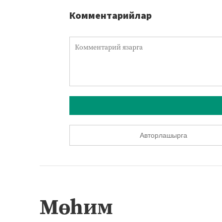
Комментарийлар
Авторлашырга
Мөһим