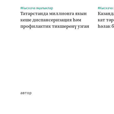
#Кыскача яңалыклар
#Кыскача
Татарстанда миллионга якын
Казанд
кеше диспансеризация һәм
кат тә
профилактик тикшеренү узган
һәлак 
автор