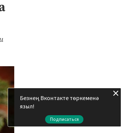
а
и
Безнең Вконтакте төркеменә
языл!
Подписаться