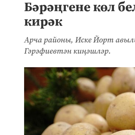
Бәрәңгене көл б
кирәк
Арча районы, Иске Йорт авыл
Гәрәфиевтән киңәшләр.