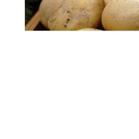
Кырауларга эләкмәсен өчен, иртә