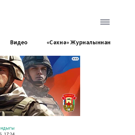
Видео
«Сәхнә» Журналыннан
андыгы
6, 17:24