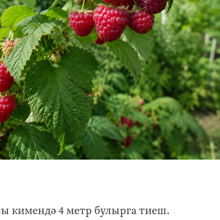
сы кимендә 4 метр булырга тиеш.