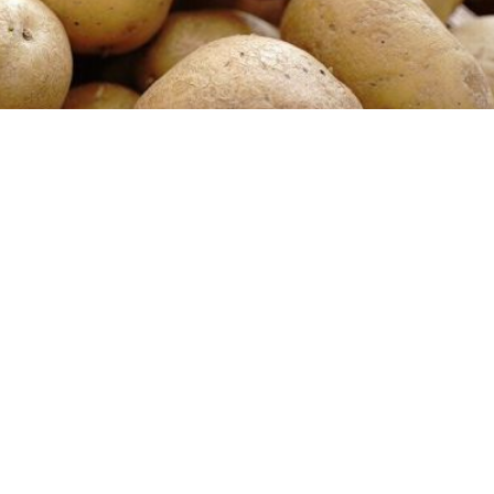
 утыртырга киңәш итмим. Салкын җиргә