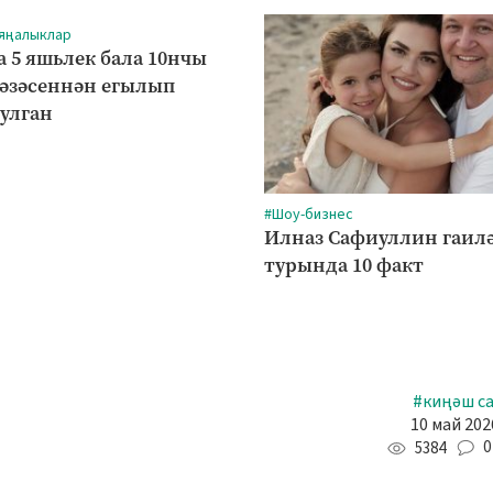
 яңалыклар
а 5 яшьлек бала 10нчы
рәзәсеннән егылып
булган
#Шоу-бизнес
Илназ Сафиуллин гаил
турында 10 факт
#киңәш с
10 май 202
0
5384