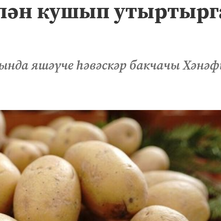
елән кушып утыртырг
ында яшәүче һәвәскәр бакчачы Хәнәф