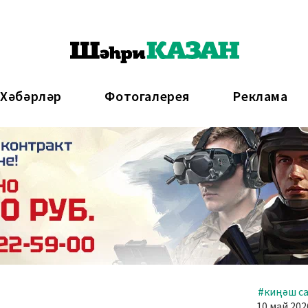
 Хәбәрләр
Фотогалерея
Реклама
#киңәш с
10 май 202