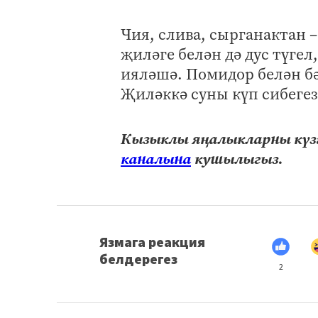
Чия, слива, сырганактан –
җиләге белән дә дус түгел
ияләшә. Помидор белән бә
Җиләккә суны күп сибегез
Кызыклы яңалыкларны күзә
каналына
кушылыгыз.
Язмага реакция
белдерегез
2