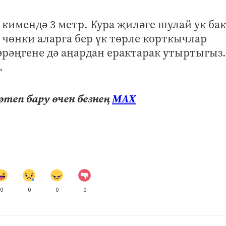
 кимендә 3 метр. Кура җиләге шулай ук ба
, чөнки аларга бер үк төрле корткычлар
рәңгене дә аңардан ерактарак утыртыгыз.
.
теп бару өчен безнең
МАХ
0
0
0
0