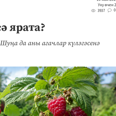
Уку өчен 
0
3937
ә ярата?
Шуңа да аны агачлар күләгәсенә