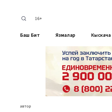
16+
Баш Бит
Язмалар
Кыскача
автор