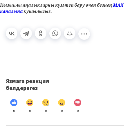
Кызыклы яңалыкларны күзәтеп бару өчен безнең
МАХ
каналына
кушылыгыз.
Язмага реакция
белдерегез
0
0
0
0
0