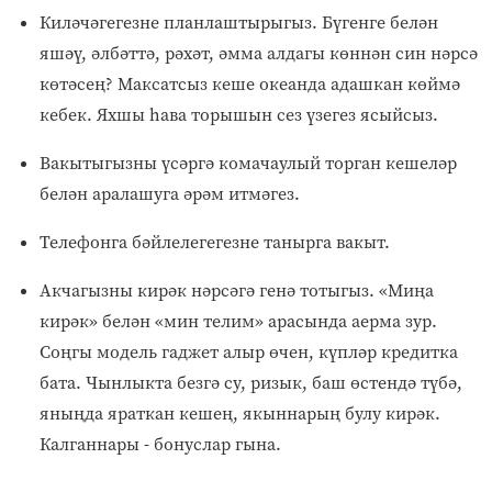
Киләчәгегезне планлаштырыгыз. Бүгенге белән
яшәү, әлбәттә, рәхәт, әмма алдагы көннән син нәрсә
көтәсең? Максатсыз кеше океанда адашкан көймә
кебек. Яхшы һава торышын сез үзегез ясыйсыз.
Вакытыгызны үсәргә комачаулый торган кешеләр
белән аралашуга әрәм итмәгез.
Телефонга бәйлелегегезне танырга вакыт.
Акчагызны кирәк нәрсәгә генә тотыгыз. «Миңа
кирәк» белән «мин телим» арасында аерма зур.
Соңгы модель гаджет алыр өчен, күпләр кредитка
бата. Чынлыкта безгә су, ризык, баш өстендә түбә,
яныңда яраткан кешең, якыннарың булу кирәк.
Калганнары - бонуслар гына.