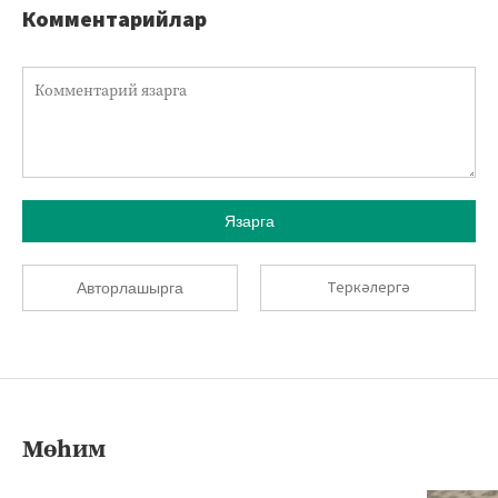
Комментарийлар
Язарга
Теркәлергә
Авторлашырга
Мөһим