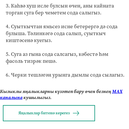
3. Каһвә хуш исле булсын өчен, аны кайната
торган суга бер чеметем сода салыгыз.
4. Суыткычтан ямьсез исне бетерергә дә сода
булыша. Тәлинкәгә сода салып, суыткыч
киштәсенә куегыз.
5. Суга аз гына сода салсагыз, кәбестә һәм
фасоль тизрәк пешә.
6. Черки тешләгән урынга дымлы сода сылагыз.
Кызыклы яңалыкларны күзәтеп бару өчен безнең
МАХ
каналына
кушылыгыз.
Яңалыклар битенә керегез