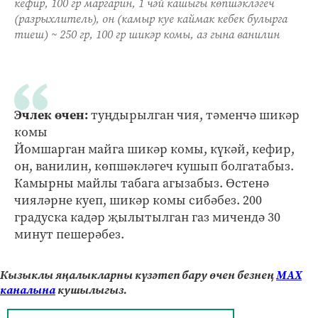
кефир, 100 гр маргарин, 1 чәй кашыгы көпшәкләгеч
(разрыхлитель), он (камыр куе каймак кебек булырга
тиеш) ~ 250 гр, 100 гр шикәр комы, аз гына ванилин
Эчлек өчен:
туңдырылган чия, тәменчә шикәр
комы
Йомшарган майга шикәр комы, күкәй, кефир,
он, ванилин, көпшәкләгеч кушып болгатабыз.
Камырны майлы табага агызабыз. Өстенә
чияләрне куеп, шикәр комы сибәбез. 200
градуска кадәр җылытылган газ мичендә 30
минут пешерәбез.
Кызыклы яңалыкларны күзәтеп бару өчен безнең
МАХ
каналына
кушылыгыз.