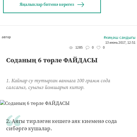
Яңалыклар битенә керегез
автор
#киңәш сандыгы
13 июнь 2017, 12:51
0
0
1285
Соданың 6 төрле ФАЙДАСЫ
1. Кайнар су тутырган ваннага 100 грамм сода
салсагыз, суыгыз йомшарып китәр.
2. Аягы тирләгән кешегә аяк киеменә сода
сибәргә кушалар.