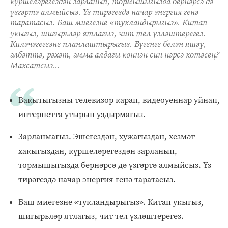
күршеләрегездән зарланып, тормышыгызда бернәрсә дә
үзгәртә алмыйсыз. Үз тирәгездә начар энергия генә
таратасыз. Баш миегезне «тукландырыгыз». Китап
укыгыз, шигырьләр ятлагыз, чит тел үзләштерегез.
Киләчәгегезне планлаштырыгыз. Бүгенге белән яшәү,
әлбәттә, рәхәт, әмма алдагы көннән син нәрсә көтәсең?
Максатсыз...
Вакытыгызны телевизор карап, видеоуеннар уйнап,
интернетта утырып уздырмагыз.
Зарланмагыз. Эшегездән, хуҗагыздан, хезмәт
хакыгыздан, күршеләрегездән зарланып,
тормышыгызда бернәрсә дә үзгәртә алмыйсыз. Үз
тирәгездә начар энергия генә таратасыз.
Баш миегезне «тукландырыгыз». Китап укыгыз,
шигырьләр ятлагыз, чит тел үзләштерегез.