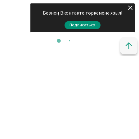
Безнең Вконтакте төркеменә языл!
Подписаться
© 2011 - 2026. Шахри Казан. Все права защищены.
© ТАТМЕДИА. Все материалы, размещенные на сайте, защищены
законом.
Перепечатка, воспроизведение и распространение в любом
объеме информации, размещенной на сайте, возможна только с
письменного согласия редакций СМИ.
При поддержке Республиканского агентства по печати и
массовым коммуникациям «ТАТМЕДИА».