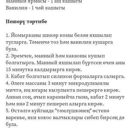
Манный ярмасы - 1 аш кашыгы
Ванилин - 1 чәй кашыгы
Пешерү тәртибе
1. Йомырканы шикәр комы белән яхшылап
тугларга. Тәменчә тоз һәм ванилин кушарга
була.
2. Эремчек, манный һәм какаоны кушып
болгатырга. Манный яхшылап бүртсен өчен аны
15 минутка калдырырга кирәк.
3. Кабат болгатып силикон формаларга салырга.
4. Әлеге массаны 3 минут микродулкынлы
мичтә, иң югары кызулыкта пешерергә кирәк.
Аннан соң, ачып карамыйча гына, кабат 2 минут
һәм янә 2 минут пешереп алырга кирәк.
5. Өстәлгә куйганда "тәмлүшкәнең" өстенә
варенье, яки кокос валчыклары сибеп бирсәң дә
була.