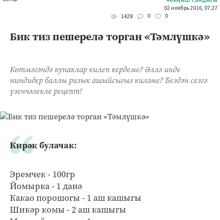
02 ноябрь 2016, 07:27
0
0
1428
Бик тиз пешерелә торган «Тәмлүшкә»
Көтмәгәндә кунаклар килеп кердеме? Әллә инде
ниндидер баллы ризык ашыйсыгыз киләме? Бездән сезгә
үзенчәлекле рецепт!
Кирәк булачак:
Эремчек - 100гр
Йомырка - 1 данә
Какао порошогы - 1 аш кашыгы
Шикәр комы - 2 аш кашыгы