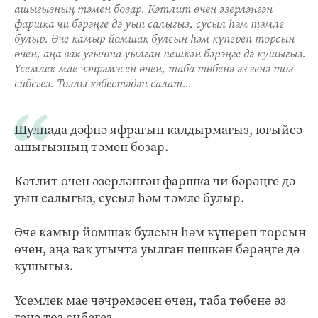
ашыгызның тәмен бозар. Кәтлит өчен әзерләнгән
фаршка чи бәрәңге дә уып салыгыз, сусыл һәм тәмле
булыр. Әче камыр йомшак булсын һәм күпереп торсын
өчен, аңа вак угычта уылган пешкән бәрәңге дә кушыгыз.
Үсемлек мае чәчрәмәсен өчен, таба төбенә әз генә тоз
сибегез. Тозлы кәбестәдән салат...
Шулпада дәфнә яфрагын калдырмагыз, югыйсә
ашыгызның тәмен бозар.
Кәтлит өчен әзерләнгән фаршка чи бәрәңге дә
уып салыгыз, сусыл һәм тәмле булыр.
Әче камыр йомшак булсын һәм күпереп торсын
өчен, аңа вак угычта уылган пешкән бәрәңге дә
кушыгыз.
Үсемлек мае чәчрәмәсен өчен, таба төбенә әз
генә тоз сибегез.