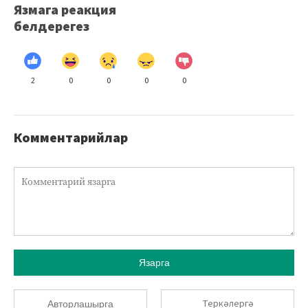
Язмага реакция
белдерегез
2
0
0
0
0
Комментарийлар
Язарга
Теркәлергә
Авторлашырга