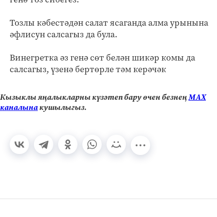
Тозлы кәбестәдән салат ясаганда алма урынына
әфлисун салсагыз да була.
Винегретка әз генә сөт белән шикәр комы да
салсагыз, үзенә бертөрле тәм керәчәк
Кызыклы яңалыкларны күзәтеп бару өчен безнең
МАХ
каналына
кушылыгыз.