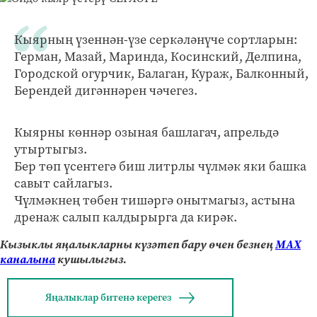
Кыярның үзеннән-үзе серкәләнүче сортларын:
Герман, Мазай, Маринда, Косинский, Делпина,
Городской огурчик, Балаган, Кураж, Балконный,
Берендей дигәннәрен чәчегез.
Кыярны көннәр озыная башлагач, апрельдә
утыртыгыз.
Бер төп үсентегә биш литрлы чүлмәк яки башка
савыт сайлагыз.
Чүлмәкнең төбен тишәргә онытмагыз, астына
дренаж салып калдырырга да кирәк.
Кызыклы яңалыкларны күзәтеп бару өчен безнең
МАХ
каналына
кушылыгыз.
Яңалыклар битенә керегез