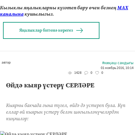
Кызыклы яңалыкларны күзәтеп бару өчен безнең
МАХ
каналына
кушылыгыз.
Яңалыклар битенә керегез
автор
#киңәш сандыгы
01 ноябрь 2016, 10:14
0
0
1428
Өйдә кыяр үстерү СЕРЛӘРЕ
Кыярны бакчада гына түгел, өйдә дә үстереп була. Күп
еллар өй кыярын үстерү белән шөгыльләнүчеләрдән
киңәшләр: