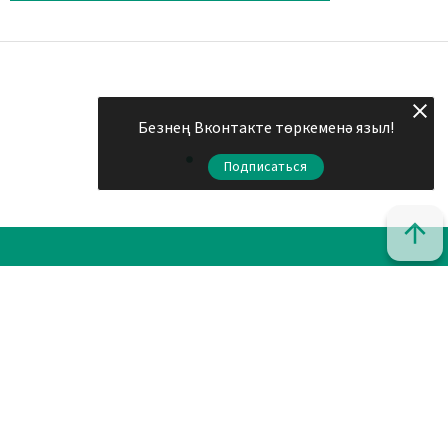
Безнең Вконтакте төркеменә языл!
Подписаться
© 2011 - 2026. Шахри Казан. Все права защищены.
© ТАТМЕДИА. Все материалы, размещенные на сайте, защищены
законом.
Перепечатка, воспроизведение и распространение в любом
объеме информации, размещенной на сайте, возможна только с
письменного согласия редакций СМИ.
При поддержке Республиканского агентства по печати и