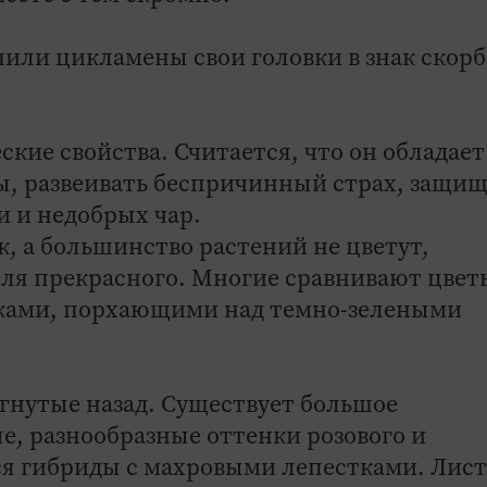
нили цикламены свои головки в знак скорб
ие свойства. Считается, что он обладает
ы, развеивать беспричинный страх, защи
и и недобрых чар.
к, а большинство растений не цветут,
ля прекрасного. Многие сравнивают цвет
чками, порхающими над темно-зелеными
гнутые назад. Существует большое
ые, разнообразные оттенки розового и
ся гибриды с махровыми лепестками. Лист