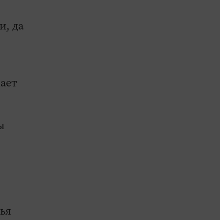
и, да
щает
ы
ья