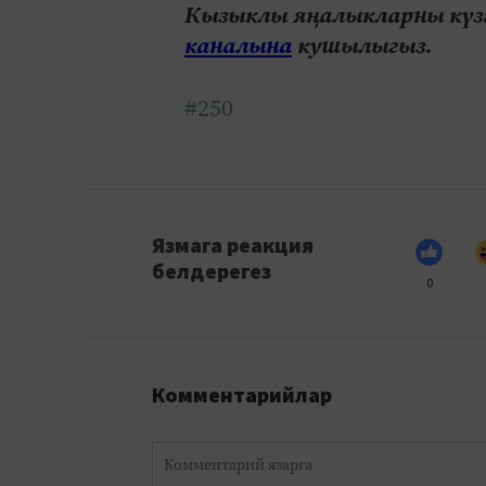
Кызыклы яңалыкларны күзә
каналына
кушылыгыз.
#250
Язмага реакция
белдерегез
0
Комментарийлар