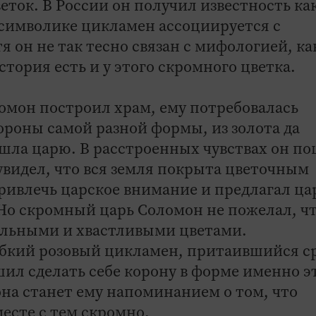
ток. В России он получил известность ка
 символике цикламен ассоциируется с
 он не так тесно связан с мифологией, ка
стория есть и у этого скромного цветка.
ломон построил храм, ему потребовалась
ороны самой разной формы, из золота да
дошла царю. В расстроенных чувствах он п
увидел, что вся земля покрыта цветочным
ривлечь царское внимание и предлагал ц
 Но скромный царь Соломон не пожелал, ч
вольными и хвастливыми цветами.
робкий розовый цикламен, притаившийся с
ешил сделать себе корону в форме именно э
она станет ему напоминанием о том, что
есте с тем скромно.