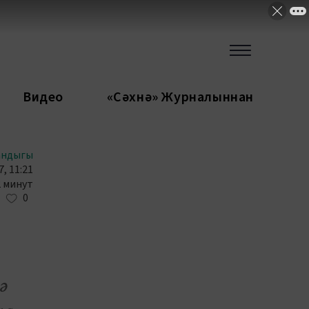
Видео
«Сәхнә» Журналыннан
андыгы
, 11:21
2 минут
0
ә