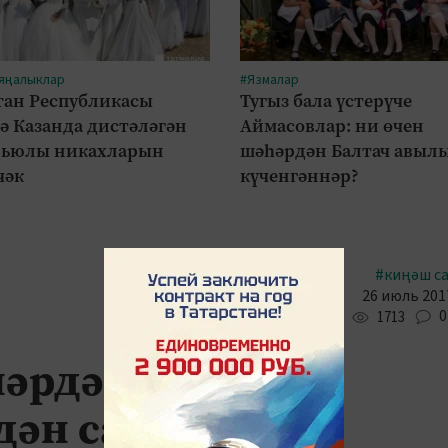
 яңалыклар
#Язмалар
тан Республикасы
Тугыз бала үстерүче
ә Казанда дистәләгән
Аймасовлар: ни өчен
рьюлы никахларын
шәһәрдән Балтач авыл
чәк
күченгәннәр?
#киңәш с
26 июль 2017
0
1713
әрдән һәм явыз
дән саклый