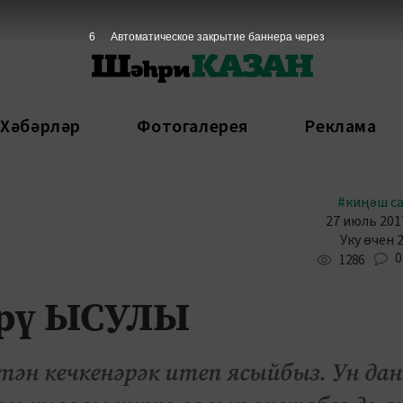
5
Автоматическое закрытие баннера через
 Хәбәрләр
Фотогалерея
Реклама
#киңәш с
27 июль 2017
Уку өчен 
0
1286
ерү ЫСУЛЫ
тән кечкенәрәк итеп ясыйбыз. Ун дан