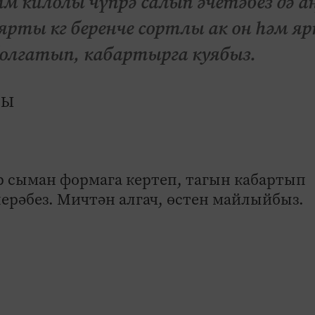
мм килолы чүпрә салып әчетәбез дә а
 ярты кг беренче сорт­лы ак он һәм я
болгатып, кабартырга куябыз.
р сыман формага кертеп, тагын кабартып
шерәбез. Мичтән алгач, өстен майлыйбыз.