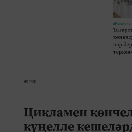
#Кыскача
Татарс
көненд
пар бе
теркәя
автор
Цикламен көнчел
күңелле кешеләр