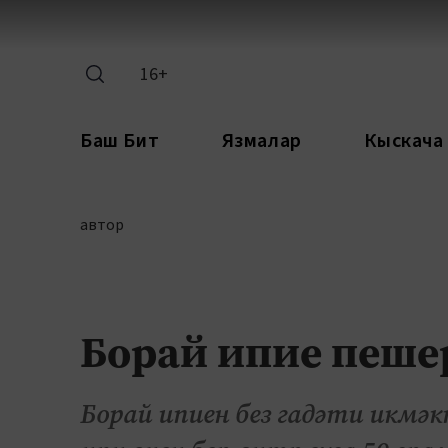
16+
Баш Бит
Язмалар
Кыскача
автор
Борай ипие пеш
Борай ипиен без гадәти икмәк