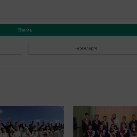
Язарга
Теркәлергә