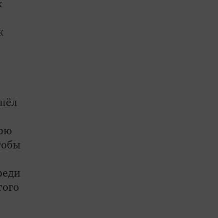
к
к
ошёл
арю
тобы
реди
того