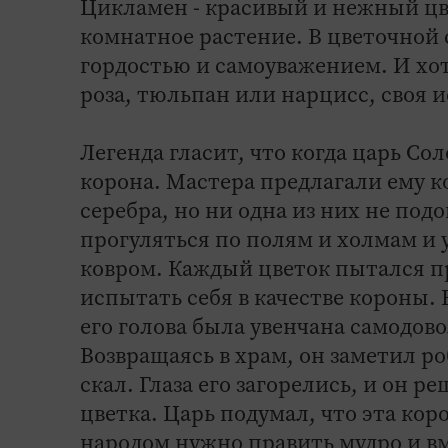
Цикламен - красивый и нежный цве
комнатное растение. В цветочной
гордостью и самоуважением. И хотя
роза, тюльпан или нарцисс, своя и
Легенда гласит, что когда царь Со
корона. Мастера предлагали ему к
серебра, но ни одна из них не по
прогуляться по полям и холмам и 
ковром. Каждый цветок пытался п
испытать себя в качестве короны.
его голова была увенчана самодо
Возвращаясь в храм, он заметил 
скал. Глаза его загорелись, и он р
цветка. Царь подумал, что эта кор
народом нужно править мудро и вм