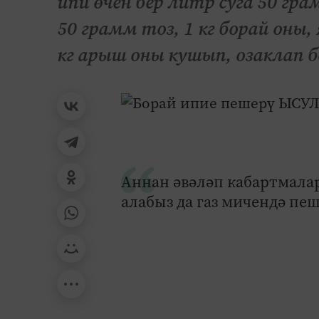
ипи өчен бер литр суга 50 гра
50 грамм тоз, 1 кг борай оны,
кг арыш оны кушып, озаклап 
Аннан әвәләп кабартмала
алабыз да газ мичендә пе