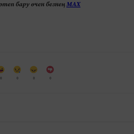
теп бару өчен безнең
МАХ
0
0
0
0