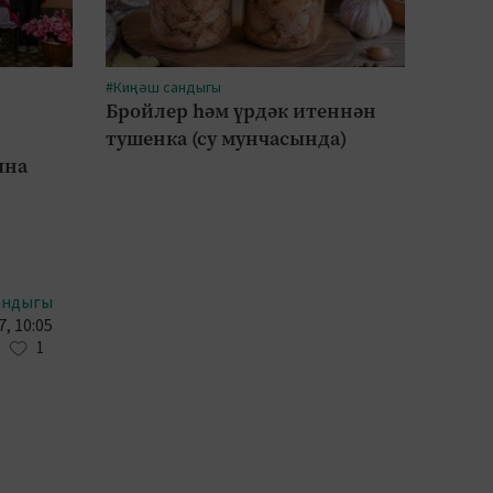
#Киңәш сандыгы
#Авыл
Бройлер һәм үрдәк итеннән
Алабу
тушенка (су мунчасында)
Әтнәд
ына
андыгы
, 10:05
1