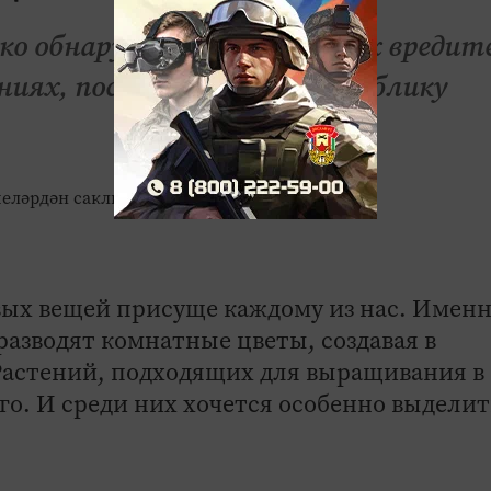
дко обнаруживает различных вредит
ениях, поставляемых в Республику
ых вещей присуще каждому из нас. Имен
азводят комнатные цветы, создавая в
Растений, подходящих для выращивания в
о. И среди них хочется особенно выделит