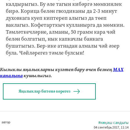
калдырыгыз. Бу әле тагын кибәргә мөмкинлек
бирә. Корица белән гвоздиканы да 2-3 минут
духовкага куеп киптереп алыгыз да төеп
ваклагыз. Кофетарткыч кулланырга да мөмкин.
Тәмләткечләрне, алманы, 50 грамм кара чәй
белән болгатып, нык капкачлы банкага
бушатыгыз. Бер-ике атнадан алмалы чәй әзер
була. Чәйләрегез тәмле булсын!
Кызыклы яңалыкларны күзәтеп бару өчен безнең
МАХ
каналына
кушылыгыз.
Яңалыклар битенә керегез
автор
#киңәш сандыгы
04 сентябрь 2017, 11:14