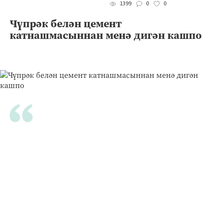
0
0
1399
Чүпрәк белән цемент
катнашмасыннан менә дигән кашпо