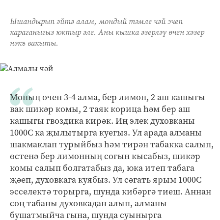
Ышандырып әйтә алам, мондый тәмле чәй эчеп
караганыгыз юктыр әле. Аны кышка әзерләү өчен хәзер
нәкъ вакыты.
Моның өчен 3-4 алма, бер лимон, 2 аш кашыгы
вак шикәр комы, 2 таяк корица һәм бер аш
кашыгы гвоздика кирәк. Иң элек духовканы
1000С ка җылытырга куегыз. Ул арада алманы
шакмаклап турыйбыз һәм тирән табакка салып,
өстенә бер лимонның согын кысабыз, шикәр
комы салып болгатабыз да, юка итеп табага
җәеп, духовкага куябыз. Ул сәгать ярым 1000С
эсселектә торырга, шунда кибәргә тиеш. Аннан
соң табаны духовкадан алып, алманы
бушатмыйча гына, шунда суынырга