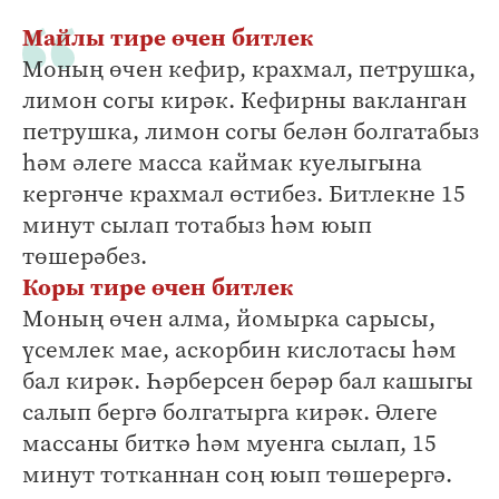
Майлы тире өчен битлек
Моның өчен кефир, крахмал, петрушка,
лимон согы кирәк. Кефирны вакланган
петрушка, лимон согы белән болгатабыз
һәм әлеге масса каймак куелыгына
кергәнче крахмал өстибез. Битлекне 15
минут сылап тотабыз һәм юып
төшерәбез.
Коры тире өчен битлек
Моның өчен алма, йомырка сарысы,
үсемлек мае, аскорбин кислотасы һәм
бал кирәк. Һәрберсен берәр бал кашыгы
салып бергә болгатырга кирәк. Әлеге
массаны биткә һәм муенга сылап, 15
минут тотканнан соң юып төшерергә.