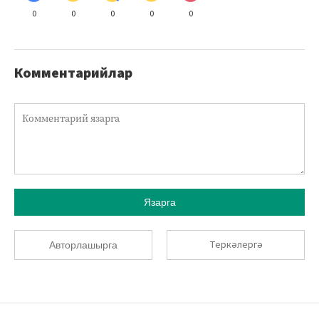
0
0
0
0
0
Комментарийлар
Язарга
Теркәлергә
Авторлашырга