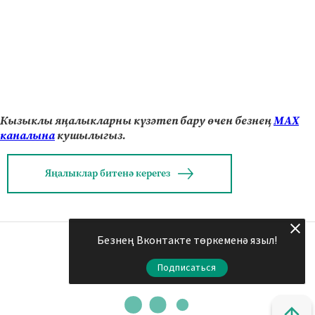
Кызыклы яңалыкларны күзәтеп бару өчен безнең
МАХ
каналына
кушылыгыз.
Яңалыклар битенә керегез
Безнең Вконтакте төркеменә языл!
Подписаться