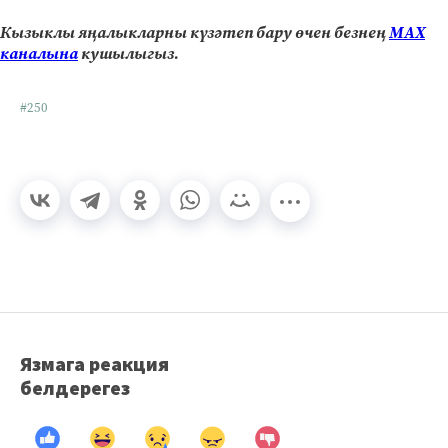
Кызыклы яңалыкларны күзәтеп бару өчен безнең
МАХ
каналына
кушылыгыз.
#250
Язмага реакция
белдерегез