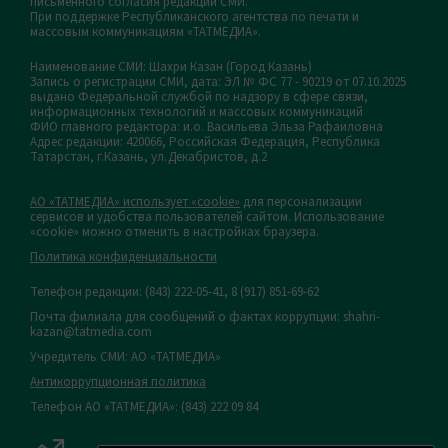
письменного согласия редакций СМИ.
При поддержке Республиканского агентства по печати и
массовым коммуникациям «ТАТМЕДИА».
Наименование СМИ: Шахри Казан (Город Казань)
Запись о регистрации СМИ, дата: ЭЛ № ФС 77 - 90219 от 07.10.2025
выдано Федеральной службой по надзору в сфере связи,
информационных технологий и массовых коммуникаций
ФИО главного редактора: и.о. Васильева Эльза Рафаиловна
Адрес редакции: 420066, Российская Федерация, Республика
Татарстан, г.Казань, ул.Декабристов, д.2
АО «ТАТМЕДИА» использует «cookie»
для персонализации
сервисов и удобства пользователей сайтом. Использование
«cookie» можно отменить в настройках браузера.
Политика конфиденциальности
Телефон редакции:
(843) 222-05-41, 8 (917) 851-69-62
Почта филиала для сообщений о фактах коррупции: shahri-
kazan@tatmedia.com
Учредитель СМИ: АО «ТАТМЕДИА»
Антикоррупционная политика
Телефон АО «ТАТМЕДИА»: (843) 222 09 84