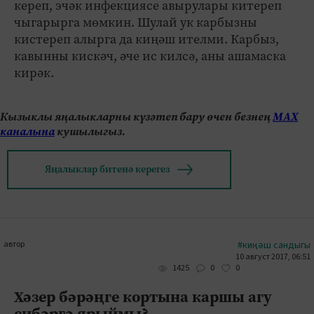
кереп, эчәк инфекциясе авырулары китереп
чыгарырга мөмкин. Шулай ук карбызны
кистереп алырга да киңәш ителми. Карбыз,
кавынны кискәч, әче ис килсә, аны ашамаска
кирәк.
Кызыклы яңалыкларны күзәтеп бару өчен безнең
МАХ
каналына
кушылыгыз.
Яңалыклар битенә керегез
автор
#киңәш сандыгы
10 август 2017, 06:51
0
0
1425
Хәзер бәрәңге кортына каршы агу
сибәргә ярыймы?