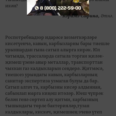
икән?
Кәримә Сафина,
Әтнә.
Роспотребнадзор идарәсе хезмәткәрләре
кисәтүенчә, кавын, карбызларны бары тиешле
урыннардан гына сатып алырга кирәк. Юл
чатында, трассаларда сатыла торган җиләк-
җимеш үзенә авыр металлар, транспорттан
чыккан газ калдыкларын сеңдерә. Җитмәсә,
тиешсез урындагы кавын, карбызларның
санитар экспертиза узмаган булуы да бар.
Сатып алгач та, карбызны кисәр алдыннан,
сабынлап юарга киңәш итәләр. Юеш чүпрәк
белән генә сөртеп алу җитми, карбызның
тышындагы төрле бактерияләр,тузан
калдыклары, кискәч, җимешнең эченә үтеп