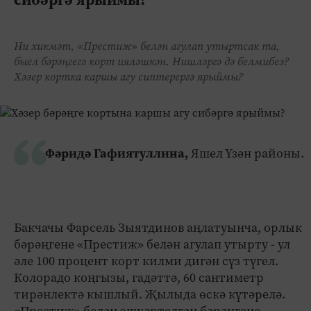
Ни хикмәт, «Престиж» белән агулап утыртсак та,
быел бәрәңгегә корт ияләшкән. Нишләргә дә белмибез?
Хәзер кортка каршы агу сиптерергә ярыймы?
Фәридә Гафиятуллина,
Яшел Үзән районы.
Бакчачы Фарсель Зыятдинов аңлатуынча, орлык
бәрәңгене «Престиж» белән агулап утырту - ул
әле 100 процент корт килми дигән сүз түгел.
Колорадо коңгызы, гадәттә, 60 сантиметр
тирәнлектә кышлый. Җылыда өскә күтәрелә.