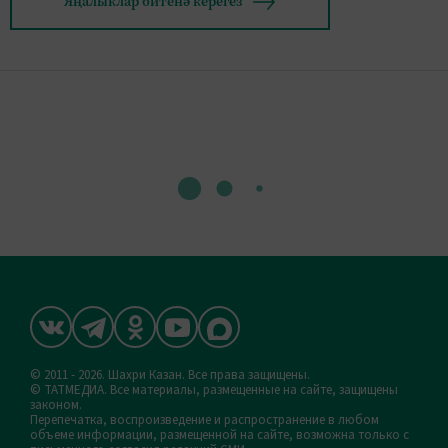
Яңалыклар битенә керегез
© 2011 - 2026. Шахри Казан. Все права защищены.
© ТАТМЕДИА. Все материалы, размещенные на сайте, защищены
законом.
Перепечатка, воспроизведение и распространение в любом
объеме информации, размещенной на сайте, возможна только с