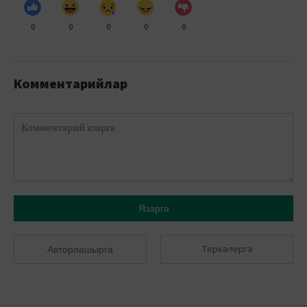
0
0
0
0
0
Комментарийлар
Язарга
Теркәлергә
Авторлашырга