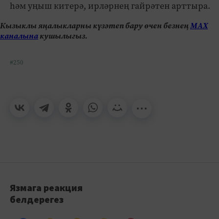
һәм уңыш китерә, ирләрнең гайрәтен арттыра.
Кызыклы яңалыкларны күзәтеп бару өчен безнең
МАХ
каналына
кушылыгыз.
#250
Язмага реакция
белдерегез