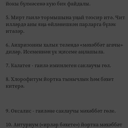
йокы бүлмәсенә кую бик файдалы.
5. Мирт гаилә тормышына уңай тәэсир итә. Чит
илләрдә аны яңа өйләнешкән парларга бүләк
итәләр.
6. Аихризонны халык телендә «мәхәббәт агачы»
диләр. Исеменнән үк җисеме аңлашыла.
7. Калатея - гаилә иминлеген саклаучы гөл.
8. Хлорофитум йортка тынычлык һәм бәхет
китерә.
9. Оксалис - гаиләне саклаучы мәхәббәт гөле.
10. Антуриум («ирләр бәхете») йортка мәхәббәт