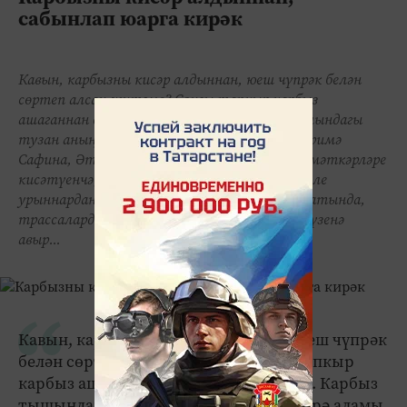
сабынлап юарга кирәк
Кавын, карбызны кисәр алдыннан, юеш чүпрәк белән
сөртеп алсаң җитәме? Соңгы тапкыр карбыз
ашаганнан соң, эчем авыртты. Карбыз тышындагы
тузан аның эченә үтеп керә аламы икән? Кәримә
Сафина, Әтнә. Роспотребнадзор идарәсе хезмәткәрләре
кисәтүенчә, кавын, карбызларны бары тиешле
урыннардан гына сатып алырга кирәк. Юл чатында,
трассаларда сатыла торган җиләк-җимеш үзенә
авыр...
Кавын, карбызны кисәр алдыннан, юеш чүпрәк
белән сөртеп алсаң җитәме? Соңгы тапкыр
карбыз ашаганнан соң, эчем авыртты. Карбыз
тышындагы тузан аның эченә үтеп керә аламы