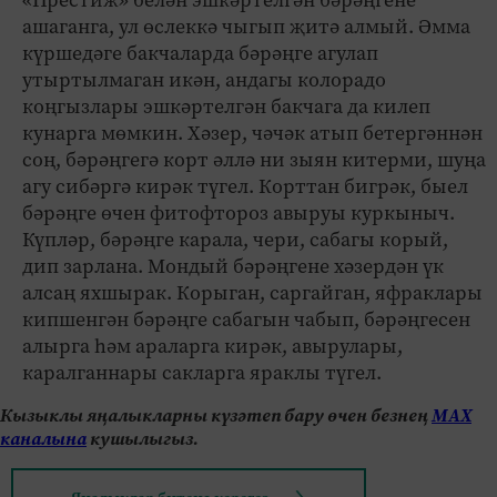
«Престиж» белән эшкәртелгән бәрәңгене
ашаганга, ул өслеккә чыгып җитә алмый. Әмма
күршедәге бакчаларда бәрәңге агулап
утыртылмаган икән, андагы колорадо
коңгызлары эшкәртелгән бакчага да килеп
кунарга мөмкин. Хәзер, чәчәк атып бетергәннән
соң, бәрәңгегә корт әллә ни зыян китерми, шуңа
агу сибәргә кирәк түгел. Корттан бигрәк, быел
бәрәңге өчен фитофтороз авыруы куркыныч.
Күпләр, бәрәңге карала, чери, сабагы корый,
дип зарлана. Мондый бәрәңгене хәзердән үк
алсаң яхшырак. Корыган, саргайган, яфраклары
кипшенгән бәрәңге сабагын чабып, бәрәңгесен
алырга һәм араларга кирәк, авырулары,
каралганнары сакларга яраклы түгел.
Кызыклы яңалыкларны күзәтеп бару өчен безнең
МАХ
каналына
кушылыгыз.