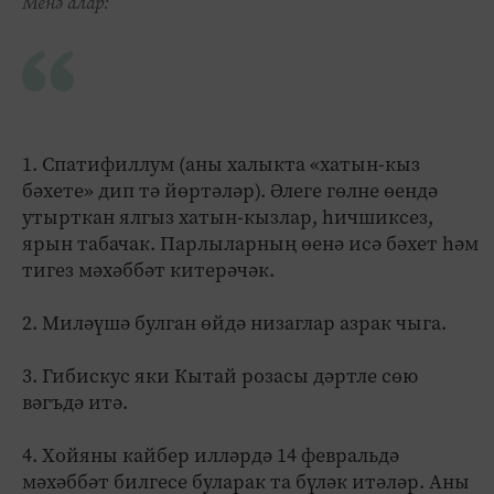
Менә алар:
1. Спатифиллум (аны халыкта «хатын-кыз
бәхете» дип тә йөртәләр). Әлеге гөлне өендә
утырткан ялгыз хатын-кызлар, һичшиксез,
ярын табачак. Парлыларның өенә исә бәхет һәм
тигез мәхәббәт китерәчәк.
2. Миләүшә булган өйдә низаглар азрак чыга.
3. Гибискус яки Кытай розасы дәртле сөю
вәгъдә итә.
4. Хойяны кайбер илләрдә 14 февральдә
мәхәббәт билгесе буларак та бүләк итәләр. Аны