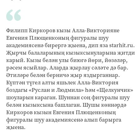
Филипп Киркоров кызы Алла-Викторияне
Евгения Плющенконың фигуралы шуу
академиясенә бирергә җыена, дип яза starhit.ru.
Җырчы балаларының кызыксынуларына җитди
карый. Кызы белән улы биюгә йөри, йөзәләр,
рәсем ясыйлар. Аларда җырлау сәләте дә бар.
Әтиләре белән берничә җыр яздырганнар.
Күптән түгел алты яшьлек Алла-Виктория
боздагы «Руслан и Людмила» һәм «Щелкунчик»
шоуларын караган. Шуннан соң фигуралы шуу
белән кызыксына башлаган. Шушы көннәрдә
Киркоров кызын Евгения Плющенконың
фигуралы шуу академиясенә алып барырга
җыена.