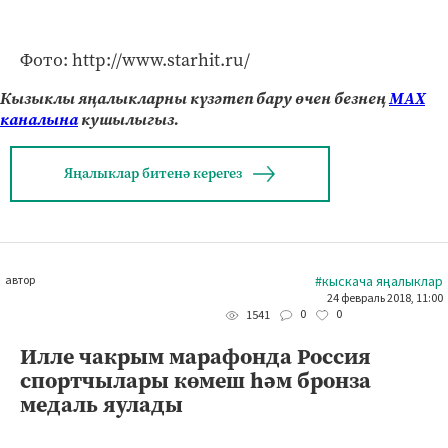
Фото: http://www.starhit.ru/
Кызыклы яңалыкларны күзәтеп бару өчен безнең
МАХ
каналына
кушылыгыз.
Яңалыклар битенә керегез
автор
#кыскача яңалыклар
24 февраль 2018, 11:00
0
0
1541
Илле чакрым марафонда Россия
спортчылары көмеш һәм бронза
медаль яулады