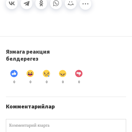
Язмага реакция
белдерегез
0
0
0
0
0
Комментарийлар