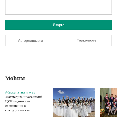
Язарга
Теркәлергә
Авторлашырга
Мөһим
#Кыскача яңалыклар
«Татмедиа» и казанский
ЦУМ подписали
соглашение о
сотрудничестве