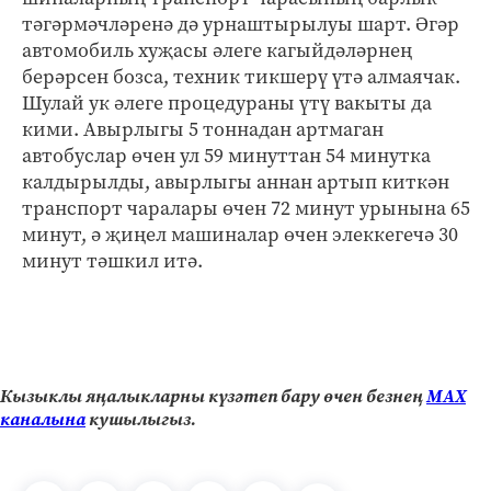
тәгәрмәчләренә дә урнаштырылуы шарт. Әгәр
автомобиль хуҗасы әлеге кагыйдәләрнең
берәрсен бозса, техник тикшерү үтә алмаячак.
Шулай ук әлеге процедураны үтү вакыты да
кими. Авырлыгы 5 тоннадан артмаган
автобуслар өчен ул 59 минуттан 54 минутка
калдырылды, авырлыгы аннан артып киткән
транспорт чаралары өчен 72 минут урынына 65
минут, ә җиңел машиналар өчен элеккегечә 30
минут тәшкил итә.
Кызыклы яңалыкларны күзәтеп бару өчен безнең
МАХ
каналына
кушылыгыз.