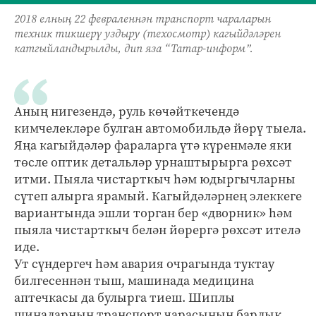
2018 елның 22 февраленнән транспорт чараларын
техник тикшерү уздыру (техосмотр) кагыйдәләрен
катгыйландырылды, дип яза “Татар-информ”.
Аның нигезендә, руль көчәйткечендә
кимчелекләре булган автомобильдә йөрү тыела.
Яңа кагыйдәләр фараларга үтә күренмәле яки
төсле оптик детальләр урнаштырырга рөхсәт
итми. Пыяла чистарткыч һәм юдыргычларны
сүтеп алырга ярамый. Кагыйдәләрнең элеккеге
вариантында эшли торган бер «дворник» һәм
пыяла чистарткыч белән йөрергә рөхсәт ителә
иде.
Ут сүндергеч һәм авария очрагында туктау
билгесеннән тыш, машинада медицина
аптечкасы да булырга тиеш. Шиплы
шиналарның транспорт чарасының барлык