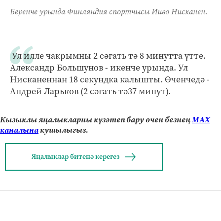
Беренче урында Финляндия спортчысы Ииво Нисканен.
Ул илле чакрымны 2 сәгать тә 8 минутта үтте.
Александр Большунов - икенче урында. Ул
Нисканеннан 18 секундка калышты. Өченчедә -
Андрей Ларьков (2 сәгать тә37 минут).
Кызыклы яңалыкларны күзәтеп бару өчен безнең
МАХ
каналына
кушылыгыз.
Яңалыклар битенә керегез