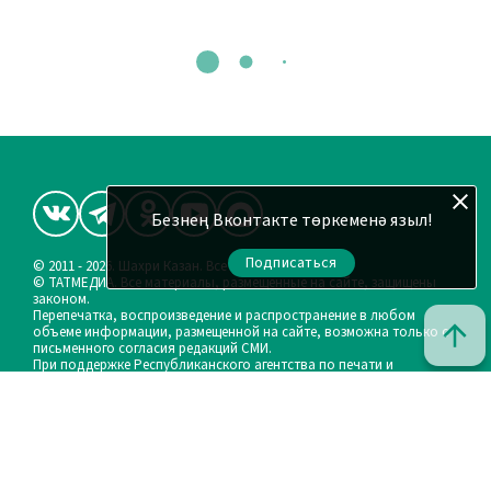
Безнең Вконтакте төркеменә языл!
Подписаться
© 2011 - 2026. Шахри Казан. Все права защищены.
© ТАТМЕДИА. Все материалы, размещенные на сайте, защищены
законом.
Перепечатка, воспроизведение и распространение в любом
объеме информации, размещенной на сайте, возможна только с
письменного согласия редакций СМИ.
При поддержке Республиканского агентства по печати и
массовым коммуникациям «ТАТМЕДИА».
Наименование СМИ: Шахри Казан (Город Казань)
Запись о регистрации СМИ, дата: ЭЛ № ФС 77 - 90219 от 07.10.2025
выдано Федеральной службой по надзору в сфере связи,
информационных технологий и массовых коммуникаций
ФИО главного редактора: и.о. Васильева Эльза Рафаиловна