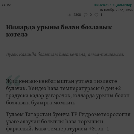
автор
#кыскача яңалыклар
07 ноябрь 2022, 08:56
0
1
2308
Юлларда урыны белән бозлавык
көтелә
Бүген Казанда болытлы һава көтелә, явым-төшемсез.
Җил көньяк-көнбатыштан уртача тизлектә
булачак. Көндез һава температурасы 0 дән +2
градуска кадәр үзгәрәчәк, юлларда урыны белән
бозлавык булырга мөмкин.
Тулаем Татарстан буенча ТР Гидрометеорология
үзәге аязучан болытлы һава торышын
фаразлый. Һава температурасы +3тән -1