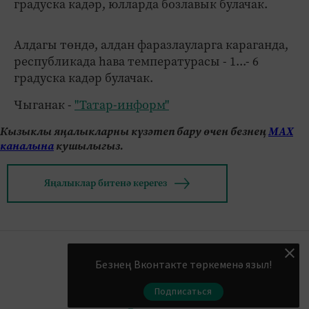
градуска кадәр, юлларда бозлавык булачак.
Алдагы төндә, алдан фаразлауларга караганда,
республикада һава температурасы - 1...- 6
градуска кадәр булачак.
Чыганак -
"Татар-информ"
Кызыклы яңалыкларны күзәтеп бару өчен безнең
МАХ
каналына
кушылыгыз.
Яңалыклар битенә керегез
Безнең Вконтакте төркеменә языл!
Подписаться