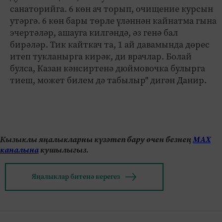
санаторийга. 6 көн ач торып, очищение курсын
утәргә. 6 көн бары төрле үләннән кайнатма гына
эчертәләр, ашауга килгәндә, әз генә бал
бирәләр. Тик кайткач та, 1 ай давамында дөрес
итеп тукланырга кирәк, ди врачлар. Болай
булса, Казан кәнсиртенә дюймовочка булырга
тиеш, может билем дә табылыр" дигән Данир.
Кызыклы яңалыкларны күзәтеп бару өчен безнең
МАХ
каналына
кушылыгыз.
Яңалыклар битенә керегез