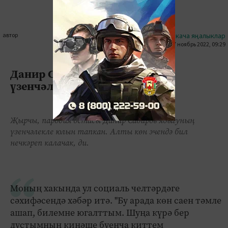
автор
#кыскача яңалыклар
07 ноябрь 2022, 09:29
0
2
2148
Данир Сабиров ябыгуның
үзенчәлекле юлын тапкан
Җырчы, пародия остасы Данир Сабиров ябыгуның
үзенчәлекле юлын тапкан. Алты көн эчендә бил
нечкәреп калачак, ди.
Моның хакында ул социаль челтәрдәге
сәхифәсендә хәбәр итә. "Бу арада көн саен тәмле
ашап, билемне югалттым. Шуңа күрә бер
дустымның киңәше буенча киттем