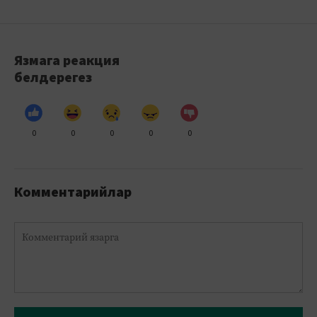
Язмага реакция
белдерегез
0
0
0
0
0
Комментарийлар