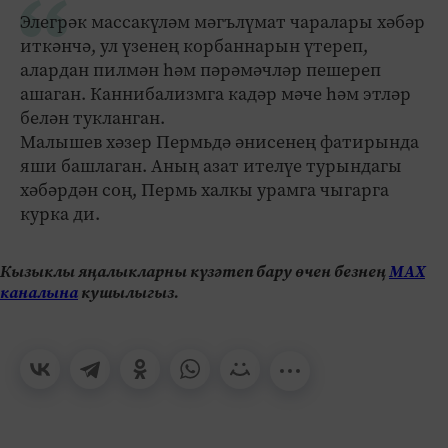
Элегрәк массакүләм мәгълүмат чаралары хәбәр
иткәнчә, ул үзенең корбаннарын үтереп,
алардан пилмән һәм пәрәмәчләр пешереп
ашаган. Каннибализмга кадәр мәче һәм этләр
белән тукланган.
Малышев хәзер Пермьдә әнисенең фатирында
яши башлаган. Аның азат ителүе турындагы
хәбәрдән соң, Пермь халкы урамга чыгарга
курка ди.
Кызыклы яңалыкларны күзәтеп бару өчен безнең
МАХ
каналына
кушылыгыз.