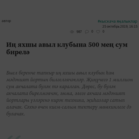
автор
#кыскача яңалыклар
25 октябрь 2019, 16:15
0
0
987
Иң яхшы авыл клубына 500 мең сум
бирелә
Быел беренче тапкыр иң яхшы авыл клубын һәм
мәдәният йортын билгеләячәкләр. Җиңүчегә 1 миллион
сум акчалата бүләк тә каралган. Дөрес, бу бүләк
акчалата бирелмәячәк, әмма, әлеге акчага мәдәният
йортлары үзләренә кирәк техника, җиһазлар сатып
алачак. Сәхнә өчен кием-салым тектерү мөмкинлеге дә
булачак.