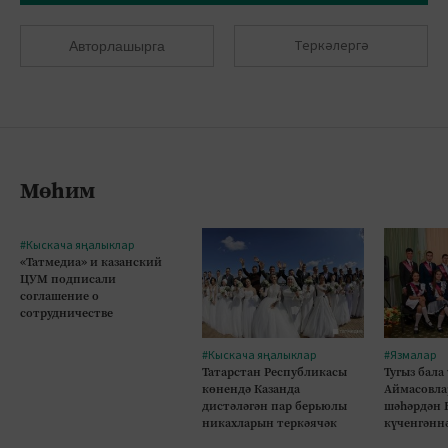
Теркәлергә
Авторлашырга
Мөһим
#Кыскача яңалыклар
«Татмедиа» и казанский
ЦУМ подписали
соглашение о
сотрудничестве
#Кыскача яңалыклар
#Язмалар
Татарстан Республикасы
Тугыз бала
көнендә Казанда
Аймасовла
дистәләгән пар берьюлы
шәһәрдән 
никахларын теркәячәк
күченгәнн