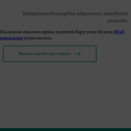
Татарстан Росгвардия идарәсенең матбугат
хезмәте.
Кызыклы яңалыкларны күзәтеп бару өчен безнең
МАХ
каналына
кушылыгыз.
Яңалыклар битенә керегез