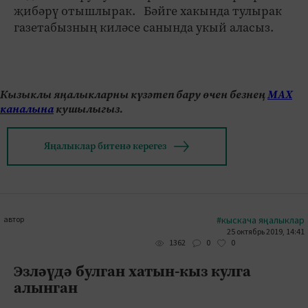
җибәрү отышлырак. Бәйге хакында тулырак
газетабызның киләсе санында укый аласыз.
Кызыклы яңалыкларны күзәтеп бару өчен безнең
МАХ
каналына
кушылыгыз.
Яңалыклар битенә керегез
автор
#кыскача яңалыклар
25 октябрь 2019, 14:41
0
0
1362
Эзләүдә булган хатын-кыз кулга
алынган