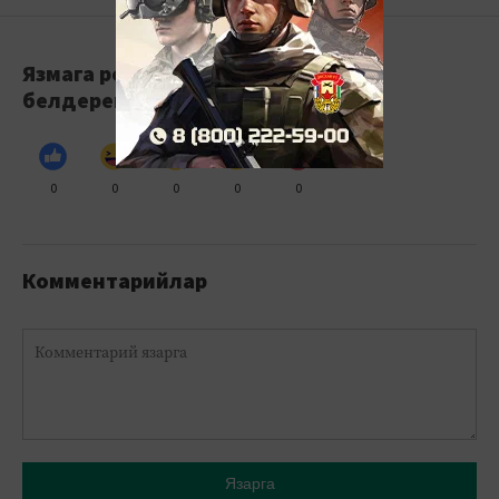
Язмага реакция
белдерегез
0
0
0
0
0
Комментарийлар
Язарга