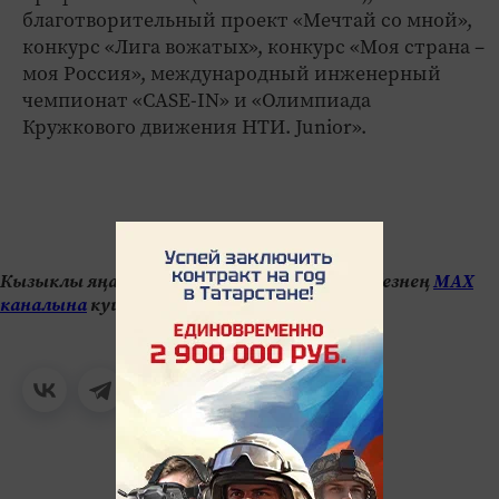
благотворительный проект «Мечтай со мной»,
конкурс «Лига вожатых», конкурс «Моя страна –
моя Россия», международный инженерный
чемпионат «CASE-IN» и «Олимпиада
Кружкового движения НТИ. Junior».
Кызыклы яңалыкларны күзәтеп бару өчен безнең
МАХ
каналына
кушылыгыз.