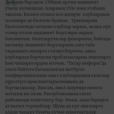
Бәйгедә барлыгы 1700дән артык мәдәният
учагы катнашкан. Аларның 153е зона этабына
чыккан. Киләсе атнага исә җиңүче клубларның
исемнәре дә билгеле булачак. Урыннарны
билгеләгәндә кечкенә клублар аерым, халык күп
гомер иткән мәдәният йортлары аерым
бәяләнәчәк. Оештыручылар фикеренчә, бәйгедә
катнашу мәдәният йортларына алга таба
тырышып эшләргә стимул бирәчәк, авыл
клубларын борчыган проблемаларны ачыкларга
һәм чишәргә ярдәм итәчәк. “Татар информ”да
әлеге бәйгегә багышланган матбугат
конференциясендә авыл клубларының кинолар
күрсәтүгә яраклаштырылмавына да
борчылдылар. Баксаң, авыл җирендә кинога
ихтыяҗ юк икән. Республиканың сигез
районында кинотеатр бар. Әмма, анда барырга
атлыгып тормыйлар. Шуңа да күп авылларга
алдан чакыру буенча күчмә кинотеатрлар