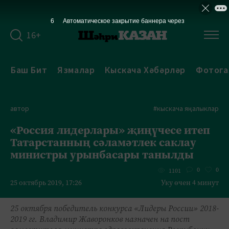
5
Автоматическое закрытие баннера через
16+
Баш Бит
Язмалар
Кыскача Хәбәрләр
Фотога
автор
#кыскача яңалыклар
«Россия лидерлары» җиңүчесе итеп
Татарстанның сәламәтлек саклау
министры урынбасары танылды
0
0
1101
25 октябрь 2019, 17:26
Уку өчен 4 минут
25 октября победитель конкурса «Лидеры России» 2018-
2019 гг. Владимир Жаворонков назначен на пост