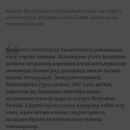
Казанда Росгвардиянең Ведомстводан тыш сак идарәсе
хезмәткәрләре федераль эзләүдә булган хатын-кызны
тоткарлый алган.
Көндезге сәгатьләрдә Авиатөзелеш районында
кизү торган экипаж Җәзаларны үтәтү федераль
хезмәте хезмәткәрләреннән алган мәгълүматлар
нигезендә Ленинград урамында шикле хатын-
кыз­ны тоткарлый. Эзләүдәге кешенең
билгеләренә туры килгән 1987 елгы хатын,
дөрестән дә, быелның сентябрь аенда
урлашканы өчен федераль эзләүгә бирелгән
булган. Алдагы процессуаль карарлар кабул итү
өчен, әлеге хатын-кызны территориаль
полиция бүлеге хезмәткәрләре кулына
тапшыралар.