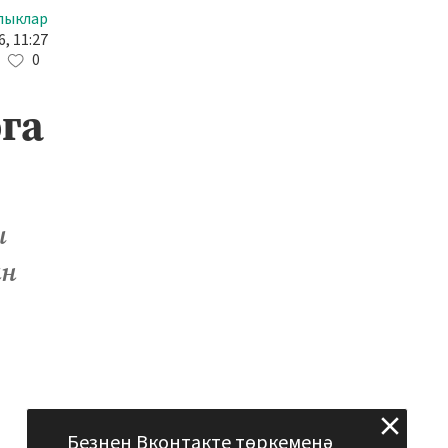
лыклар
, 11:27
0
га
ы
ан
Безнең Вконтакте төркеменә