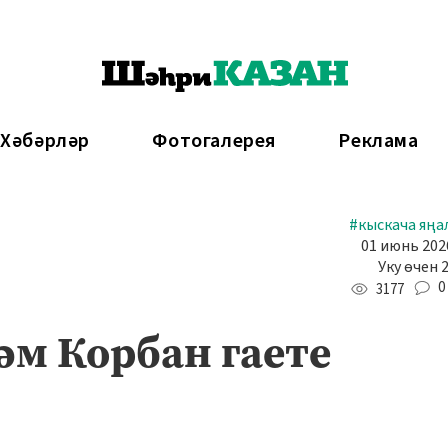
 Хәбәрләр
Фотогалерея
Реклама
#кыскача яңа
01 июнь 2026
Уку өчен 
0
3177
һәм Корбан гаете