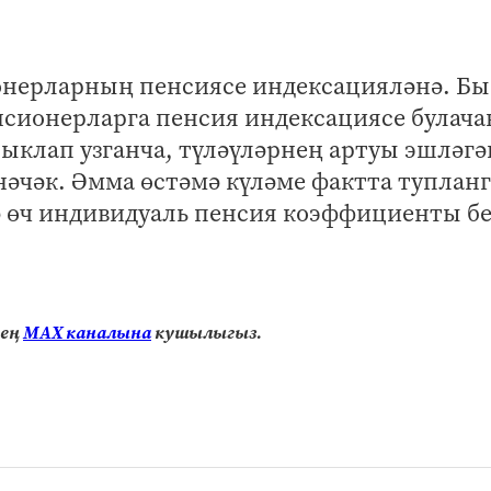
ионерларның пенсиясе индексацияләнә. Б
енсионерларга пенсия индексациясе булачак
ыклап узганча, түләүләрнең артуы эшләгә
нәчәк. Әмма өстәмә күләме фактта туплан
ә өч индивидуаль пенсия коэффициенты б
нең
МАХ каналына
кушылыгыз.