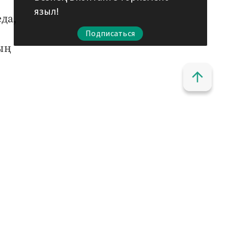
языл!
да,
Подписаться
ың
алы
арга
рга