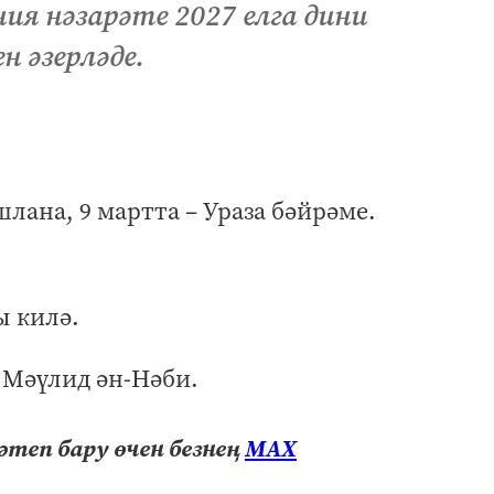
я нәзарәте 2027 елга дини
н әзерләде.
шлана, 9 мартта – Ураза бәйрәме.
ы килә.
– Мәүлид ән-Нәби.
теп бару өчен безнең
МАХ