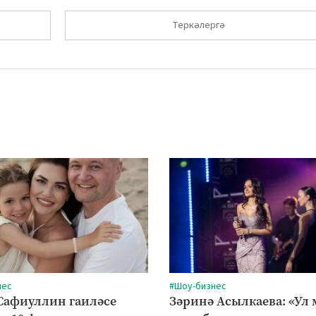
Теркәлергә
нес
#Шоу-бизнес
Сафиуллин гаиләсе
Зәринә Асылкаева: «Ул