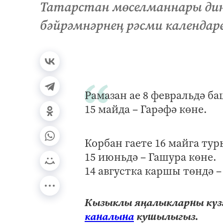
Татарстан мөселманнары дини
бәйрәмнәрнең рәсми календаре
Рамазан ае 8 февральдә ба
15 майда – Гарәфә көне.
Корбан гаете 16 майга тур
15 июньдә – Гашура көне.
14 августка каршы төндә 
Кызыклы яңалыкларны күзә
каналына
кушылыгыз.