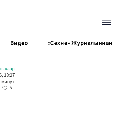
Видео
«Сәхнә» Журналыннан
лыклар
, 13:27
2 минут
5