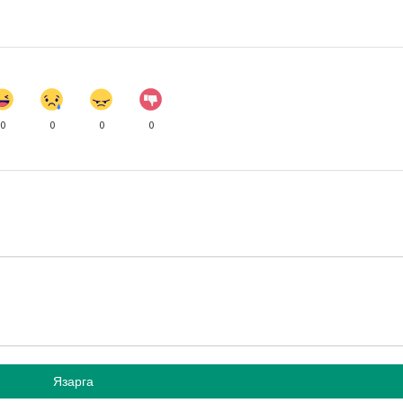
0
0
0
0
Язарга