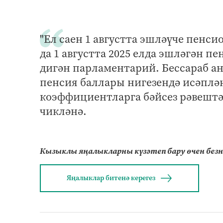
"Ел саен 1 августта эшләүче пенс
да 1 августта 2025 елда эшләгән п
дигән парламентарий. Бессараб ан
пенсия баллары нигезендә исәплә
коэффициентларга бәйсез рәвешт
чикләнә.
Кызыклы яңалыкларны күзәтеп бару өчен без
Яңалыклар битенә керегез