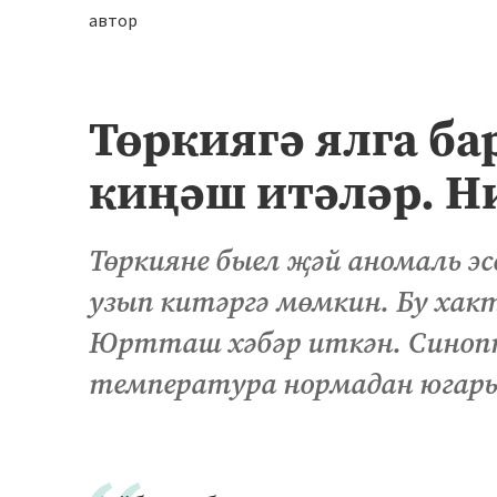
автор
Төркиягә ялга ба
киңәш итәләр. Ни
Төркияне быел җәй аномаль эс
узып китәргә мөмкин. Бу хак
Юртташ хәбәр иткән. Синопти
температура нормадан югары