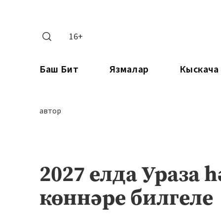
16+
Баш Бит
Язмалар
Кыскача
автор
2027 елда Ураза 
көннәре билгеле