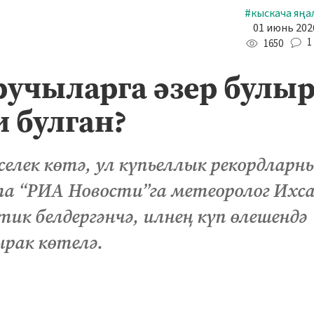
#кыскача яңа
01 июнь 2026
1
1650
ручыларга әзер булыр
 булган?
селек көтә, ул күпьеллык рекордларн
та “РИА Новости”га метеоролог Ихс
к белдергәнчә, илнең күп өлешендә
рак көтелә.