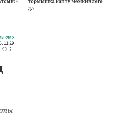
атсын!»
тормышка кайту мөмкинлеге
чакы
дә
лыклар
, 11:29
2
ң
таты