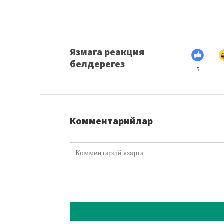
Язмага реакция
белдерегез
5
Комментарийлар