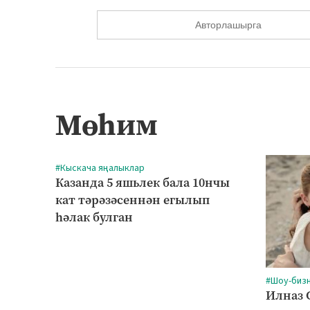
Авторлашырга
Мөһим
#Кыскача яңалыклар
Казанда 5 яшьлек бала 10нчы
кат тәрәзәсеннән егылып
һәлак булган
#Шоу-биз
Илназ 