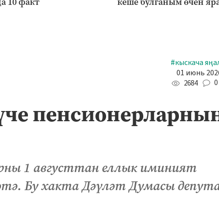
а 10 факт
кеше булганым өчен яр
#кыскача яңа
01 июнь 2026
0
2684
әүче пенсионерларны
арны 1 августтан еллык иминият
көтә. Бу хакта Дәүләт Думасы депу