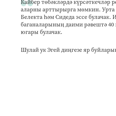
Кайбер төбәкләрдә күрсәткечләр р
аларны арттырырга мөмкин. Урта д
Белекта һәм Сидеда эссе булачак.
баганаларының даими рәвештә 40 
югары булачак.
Шулай ук Эгей диңгезе яр буйлары
районнарында да эссе булыр дип 
көннәр саны уртача күпьеллык кү
Метеоролог туристларга, бигрәк тә
булырга киңәш итә. Ул көн уртасы
һәм җирле хакимиятләрнең кисәтүл
һәм йөрәк-кан тамырлары авырула
кирәк.