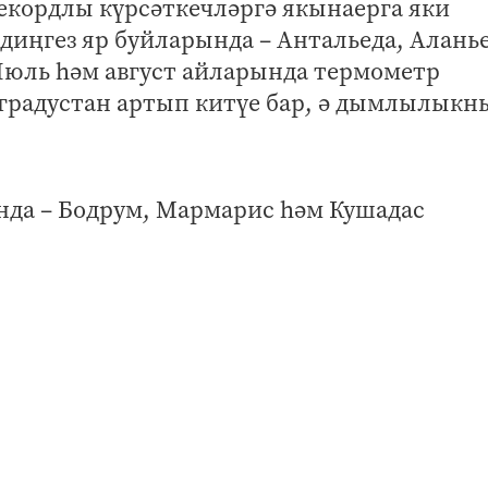
екордлы күрсәткечләргә якынаерга яки
иңгез яр буйларында – Антальеда, Аланье
 Июль һәм август айларында термометр
градустан артып китүе бар, ә дымлылыкн
нда – Бодрум, Мармарис һәм Кушадас
фаразлана. Экстремаль югары температур
рсәткечләрдән югарырак булырга мөмкин.
 россиялеләргә, озак вакытлы эссегә әзер
нда кояштан качарга, су эчү режимын сакл
әрен күзәтергә куша. Өлкәннәргә, балала
ры булган кешеләргә аеруча сак булырга