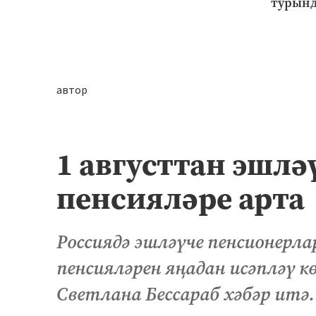
турынд
автор
1 августтан эшл
пенсияләре арта
Россиядә эшләүче пенсионерл
пенсияләрен яңадан исәпләү 
Светлана Бессараб хәбәр итә.