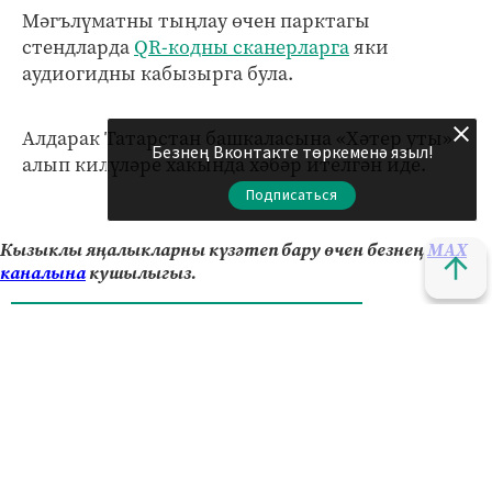
Мәгълүматны тыңлау өчен парктагы
стендларда
QR-кодны сканерларга
яки
аудиогидны кабызырга була.
Алдарак Татарстан башкаласына «Хәтер уты»
Безнең Вконтакте төркеменә языл!
алып килүләре хакында хәбәр ителгән иде.
Подписаться
Кызыклы яңалыкларны күзәтеп бару өчен безнең
МАХ
каналына
кушылыгыз.
Яңалыклар битенә керегез