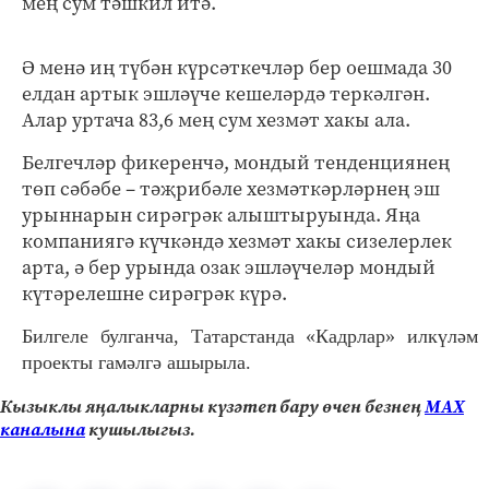
мең сум тәшкил итә.
Ә менә иң түбән күрсәткечләр бер оешмада 30
елдан артык эшләүче кешеләрдә теркәлгән.
Алар уртача 83,6 мең сум хезмәт хакы ала.
Белгечләр фикеренчә, мондый тенденциянең
төп сәбәбе – тәҗрибәле хезмәткәрләрнең эш
урыннарын сирәгрәк алыштыруында. Яңа
компаниягә күчкәндә хезмәт хакы сизелерлек
арта, ә бер урында озак эшләүчеләр мондый
күтәрелешне сирәгрәк күрә.
Билгеле булганча, Татарстанда «Кадрлар» илкүләм
проекты гамәлгә ашырыла.
Кызыклы яңалыкларны күзәтеп бару өчен безнең
МАХ
каналына
кушылыгыз.