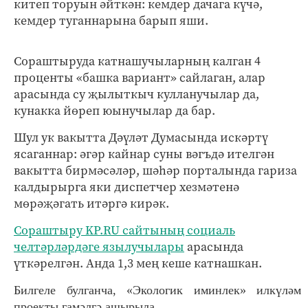
китеп торуын әйткән: кемдер дачага күчә,
кемдер туганнарына барып яши.
Сораштыруда катнашучыларның калган 4
проценты «башка вариант» сайлаган, алар
арасында су җылыткыч кулланучылар да,
кунакка йөреп юынучылар да бар.
Шул ук вакытта Дәүләт Думасында искәртү
ясаганнар: әгәр кайнар суны вәгъдә ителгән
вакытта бирмәсәләр, шәһәр порталында гариза
калдырырга яки диспетчер хезмәтенә
мөрәҗәгать итәргә кирәк.
Сораштыру KP.RU сайтының социаль
челтәрләрдәге язылучылары
арасында
үткәрелгән. Анда 1,3 мең кеше катнашкан.
Билгеле булганча, «Экологик иминлек» илкүләм
проекты гамәлгә ашырыла.