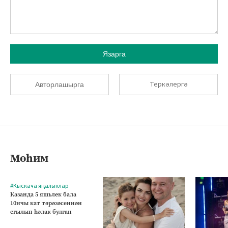
Язарга
Теркәлергә
Авторлашырга
Мөһим
#Кыскача яңалыклар
Казанда 5 яшьлек бала
10нчы кат тәрәзәсеннән
егылып һәлак булган