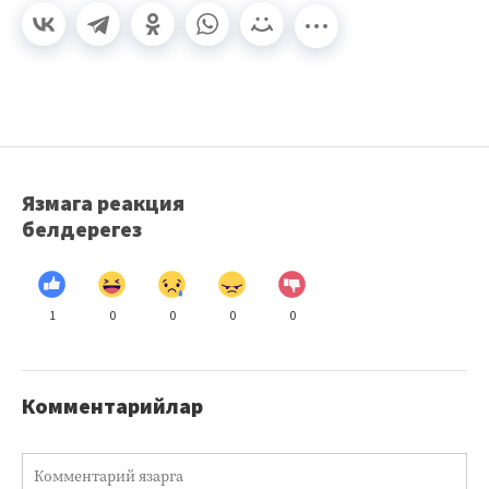
Язмага реакция
белдерегез
1
0
0
0
0
Комментарийлар