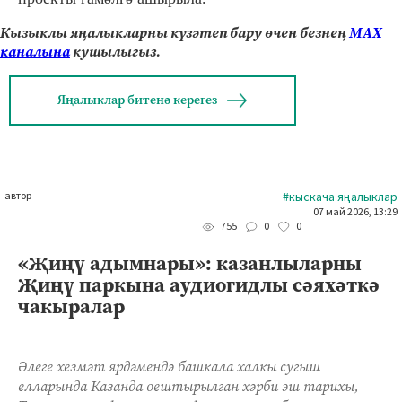
Кызыклы яңалыкларны күзәтеп бару өчен безнең
МАХ
каналына
кушылыгыз.
Яңалыклар битенә керегез
автор
#кыскача яңалыклар
07 май 2026, 13:29
0
0
755
«Җиңү адымнары»: казанлыларны
Җиңү паркына аудиогидлы сәяхәткә
чакыралар
Әлеге хезмәт ярдәмендә башкала халкы сугыш
елларында Казанда оештырылган хәрби эш тарихы,