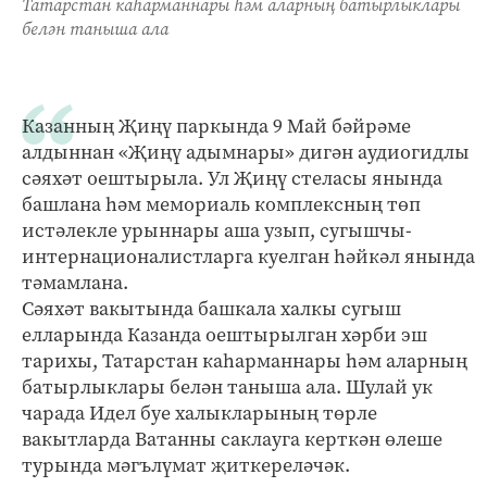
Татарстан каһарманнары һәм аларның батырлыклары
белән таныша ала
Казанның Җиңү паркында 9 Май бәйрәме
алдыннан «Җиңү адымнары» дигән аудиогидлы
сәяхәт оештырыла. Ул Җиңү стеласы янында
башлана һәм мемориаль комплексның төп
истәлекле урыннары аша узып, сугышчы-
интернационалистларга куелган һәйкәл янында
тәмамлана.
Сәяхәт вакытында башкала халкы сугыш
елларында Казанда оештырылган хәрби эш
тарихы, Татарстан каһарманнары һәм аларның
батырлыклары белән таныша ала. Шулай ук
чарада Идел буе халыкларының төрле
вакытларда Ватанны саклауга керткән өлеше
турында мәгълүмат җиткереләчәк.