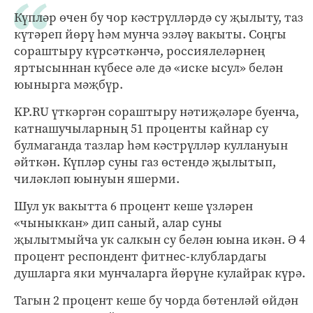
Күпләр өчен бу чор кәстрүлләрдә су җылыту, таз
күтәреп йөрү һәм мунча эзләү вакыты. Соңгы
сораштыру күрсәткәнчә, россиялеләрнең
яртысыннан күбесе әле дә «иске ысул» белән
юынырга мәҗбүр.
KP.RU үткәргән сораштыру нәтиҗәләре буенча,
катнашучыларның 51 проценты кайнар су
булмаганда тазлар һәм кәстрүлләр куллануын
әйткән. Күпләр суны газ өстендә җылытып,
чиләкләп юынуын яшерми.
Шул ук вакытта 6 процент кеше үзләрен
«чыныккан» дип саный, алар суны
җылытмыйча ук салкын су белән юына икән. Ә 4
процент респондент фитнес-клублардагы
душларга яки мунчаларга йөрүне кулайрак күрә.
Тагын 2 процент кеше бу чорда бөтенләй өйдән