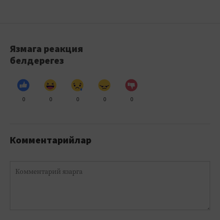
Язмага реакция
белдерегез
0
0
0
0
0
Комментарийлар