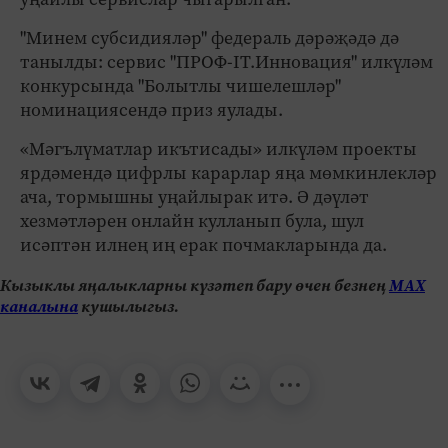
"Минем субсидияләр" федераль дәрәҗәдә дә
танылды: сервис "ПРОФ-IT.Инновация" илкүләм
конкурсында "Болытлы чишелешләр"
номинациясендә приз яулады.
«Мәгълүматлар икътисады» илкүләм проекты
ярдәмендә цифрлы карарлар яңа мөмкинлекләр
ача, тормышны уңайлырак итә. Ә дәүләт
хезмәтләрен онлайн кулланып була, шул
исәптән илнең иң ерак почмакларында да.
Кызыклы яңалыкларны күзәтеп бару өчен безнең
МАХ
каналына
кушылыгыз.