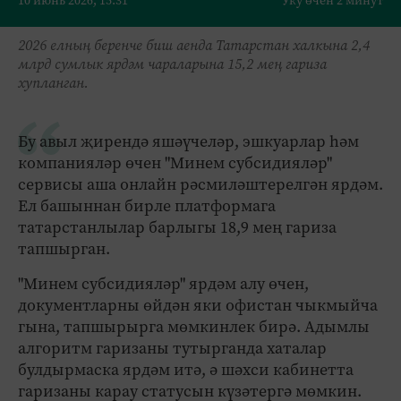
10 июнь 2026, 15:31
Уку өчен 2 минут
2026 елның беренче биш аенда Татарстан халкына 2,4
млрд сумлык ярдәм чараларына 15,2 мең гариза
хупланган.
Бу авыл җирендә яшәүчеләр, эшкуарлар һәм
компанияләр өчен "Минем субсидияләр"
сервисы аша онлайн рәсмиләштерелгән ярдәм.
Ел башыннан бирле платформага
татарстанлылар барлыгы 18,9 мең гариза
тапшырган.
"Минем субсидияләр" ярдәм алу өчен,
документларны өйдән яки офистан чыкмыйча
гына, тапшырырга мөмкинлек бирә. Адымлы
алгоритм гаризаны тутырганда хаталар
булдырмаска ярдәм итә, ә шәхси кабинетта
гаризаны карау статусын күзәтергә мөмкин.