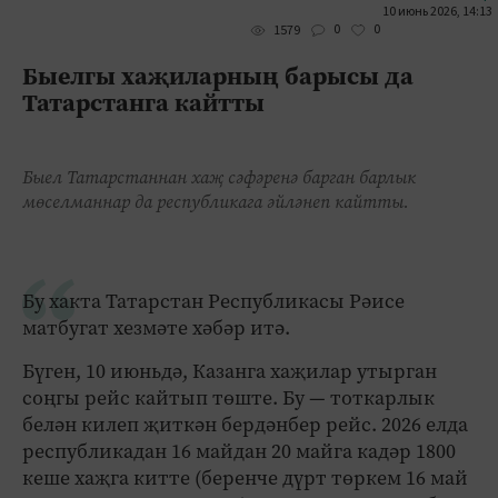
10 июнь 2026, 14:13
0
0
1579
Быелгы хаҗиларның барысы да
Татарстанга кайтты
Быел Татарстаннан хаҗ сәфәренә барган барлык
мөселманнар да республикага әйләнеп кайтты.
Бу хакта Татарстан Республикасы Рәисе
матбугат хезмәте хәбәр итә.
Бүген, 10 июньдә, Казанга хаҗилар утырган
соңгы рейс кайтып төште. Бу — тоткарлык
белән килеп җиткән бердәнбер рейс. 2026 елда
республикадан 16 майдан 20 майга кадәр 1800
кеше хаҗга китте (беренче дүрт төркем 16 май