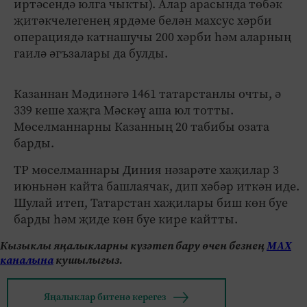
иртәсендә юлга чыкты). Алар арасында төбәк
җитәкчелегенең ярдәме белән махсус хәрби
операциядә катнашучы 200 хәрби һәм аларның
гаилә әгъзалары да булды.
Казаннан Мәдинәгә 1461 татарстанлы очты, ә
339 кеше хаҗга Мәскәү аша юл тотты.
Мөселманнарны Казанның 20 табибы озата
барды.
ТР мөселманнары Диния нәзарәте хаҗилар 3
июньнән кайта башлаячак, дип хәбәр иткән иде.
Шулай итеп, Татарстан хаҗилары биш көн буе
барды һәм җиде көн буе кире кайтты.
Кызыклы яңалыкларны күзәтеп бару өчен безнең
МАХ
каналына
кушылыгыз.
Яңалыклар битенә керегез