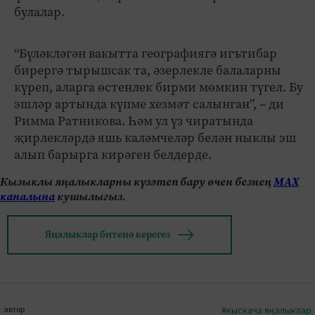
булалар.
“Бүләкләгән вакытта географиягә игътибар
бирергә тырышсак та, әзерлекле балаларны
күреп, аларга өстенлек бирми мөмкин түгел. Бу
эшләр артында күпме хезмәт салынган”, – ди
Римма Ратникова. Һәм ул үз чиратында
җирлекләрдә яшь каләмчеләр белән ныклы эш
алып барырга кирәген белдерде.
Кызыклы яңалыкларны күзәтеп бару өчен безнең
МАХ
каналына
кушылыгыз.
Яңалыклар битенә керегез
автор
#кыскача яңалыклар