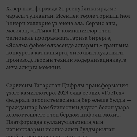
Хәзер платформада 21 республика ярдәме
чарасы тупланган. Исемлек төрле тормыш һәм
һөнәри хәлләрне үз эченә ала. Сервис аша,
мәсәлән, «кIТык» ИТ-компанияләр өчен
региональ программага гариза бирергә,
«Ясалма фәһем өлкәсендә алгарыш » грантына
конкурста катнашырга, яисә авыл хуҗалыгы
производствосын техник модернизацияләүгә
акча алырга мөмкин.
Сервисны Татарстан Цифрлы трансформация
үзәге камилләтерә. 2024 елда сервис «ГосТех»
федераль экосистемасының бер өлеше булды —
гражданнар һәм бизнесның дәүләт белән үзара
хезмәттәшлеге өчен бердәм цифрлы мохит.
Платформада кулланучыларның чын
ихтыяҗларын исәпкә алып булдырылган
уңайлы сервислар чыгарылган.