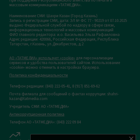
При поддержке Республиканского агентства по печати и
массовым коммуникациям «ТАТМЕДИА».
Наименование СМИ: Шахри Казан (Город Казань)
Запись о регистрации СМИ, дата: ЭЛ № ФС 77 - 90219 от 07.10.2025
выдано Федеральной службой по надзору в сфере связи,
информационных технологий и массовых коммуникаций
ФИО главного редактора: и.о. Васильева Эльза Рафаиловна
Адрес редакции: 420066, Российская Федерация, Республика
Татарстан, г.Казань, ул.Декабристов, д.2
АО «ТАТМЕДИА» использует «cookie»
для персонализации
сервисов и удобства пользователей сайтом. Использование
«cookie» можно отменить в настройках браузера.
Политика конфиденциальности
Телефон редакции:
(843) 222-05-41, 8 (917) 851-69-62
Почта филиала для сообщений о фактах коррупции: shahri-
kazan@tatmedia.com
Учредитель СМИ: АО «ТАТМЕДИА»
Антикоррупционная политика
Телефон АО «ТАТМЕДИА»: (843) 222 09 84