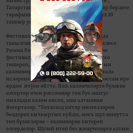
министрлыгы, “Россия яшьләр берлеге”,
Татарстан Республикасы Журналистлар берлеге
тарафыннан гамәлгә ашырыла. Быел ул 30
тапкыр уздырыла.
Фестивальнең башлану тарихы турында
танылган журналист һәм дәүләт эшлеклесе
Римма Ратникова уртаклашты. Беренче
фестивальне ничек оештыруларын искә
төшереп, конкурсның төп бүләге – алтын
каләмнең сәяхәт башланырга бер көн кала
исләренә төшүен һәм бу эштә аларга рәссам ире
ярдәм итүен әйтте. Яшь каләмчеләргә бүләкне
өлгертер өчен рәссәмнәр төн буе махсус
пыяладан каләм кисеп, аны алтыннан
йөгертәләр. “Теплоход китәр мизгелләрен
белдереп кычкыртып куйды, нәкъ шул минутта
төп бүләкләрне – каләмнәрне китереп
өлгерделәр. Шулай итеп без җиңүчеләргә алтын