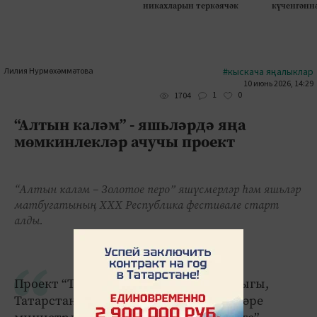
никахларын теркәячәк
күченгәнн
Лилия Нурмөхәммәтова
#кыскача яңалыклар
10 июнь 2026, 14:29
1
0
1704
“Алтын каләм” - яшьләрдә яңа
мөмкинлекләр ачучы проект
“Алтын каләм – Золотое перо” яшүсмерләр һәм яшьләр
матбугатының XXX Республика фестивале старт
алды.
Проект “Татмедиа” мәгълумат агентлыгы,
Татарстан Республикасы Яшьләр эшләре