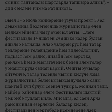
сынны тантаналы шартларда тапшыра алдык”, –
дип сөйләде Римма Ратникова.
Быел 1 - 5 июль көннәрендә узучы проект 30 ел
дәвамында йөзләгән яшь журналистлар өчен
медиамәйдәнга чыгу өчен юл ачты. Әлеге
фестивальдә 14 яшьтән 24 яшькә кадәр булган
яшьләр катнаша. Алар үзләрен рус һәм татар
телләрендә телевидение һәм видеоблогинг,
подкаст һәм радио, дизайн һәм верстка,
реклама һәм җәмәгатьчелек белән элемтәләр
урнаштыруда сынап карый. Оештыручылар
әйтүенчә, татар телендә чыгып килүче язма
журналистика белән кызыксынучылар саны
шактый күп булуы сөенеч тудыра. Моннан тыш,
кайбер районнар әлеге фестивальгә шактый
тәҗрибә туплап килә. Мисалга, ел саен Арча
районыннан әзерлекле балалар килеп,
фестивальнең мәртәбәле исемнәренә лаек