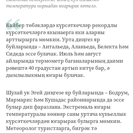
температура нормадан югарырак көтелә.
Кайбер төбәкләрдә күрсәткечләр рекордлы
күрсәткечләргә якынаерга яки аларны
арттырырга мөмкин. Урта диңгез яр
буйларында – Антальеда, Аланьеда, Белекта һәм
Сидеда эссе булачак. Июль һәм август
айларында термометр баганаларының даими
рәвештә 40 градустан артып китүе бар, ә
дымлылыкның югары булачак.
Шулай ук Эгей диңгезе яр буйларында – Бодрум,
Мармарис һәм Кушадас районнарында да эссе
булыр дип фаразлана. Экстремаль югары
температуралы көннәр саны уртача күпьеллык
күрсәткечләрдән югарырак булырга мөмкин.
Метеоролог туристларга, бигрәк тә