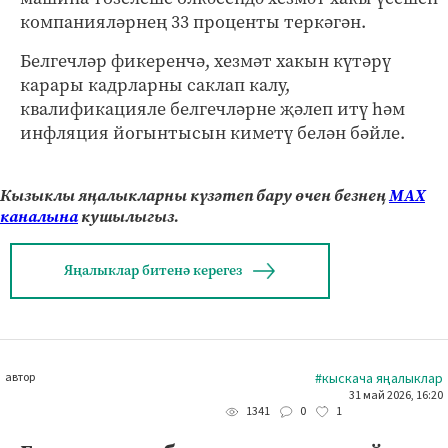
компанияләрнең 33 проценты теркәгән.
Белгечләр фикеренчә, хезмәт хакын күтәрү
карары кадрларны саклап калу,
квалификацияле белгечләрне җәлеп итү һәм
инфляция йогынтысын киметү белән бәйле.
Кызыклы яңалыкларны күзәтеп бару өчен безнең
МАХ
каналына
кушылыгыз.
Яңалыклар битенә керегез
автор
#кыскача яңалыклар
31 май 2026, 16:20
0
1
1341