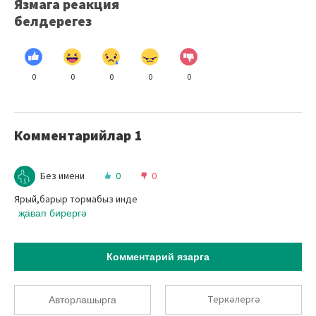
Язмага реакция
белдерегез
0
0
0
0
0
Комментарийлар
1
Без имени
0
0
Ярый,барыр тормабыз инде
җавап бирергә
Комментарий язарга
Теркәлергә
Авторлашырга