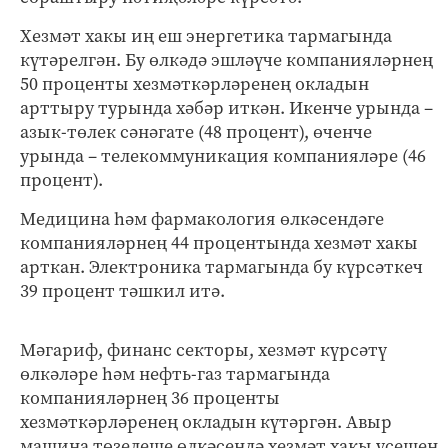
Хезмәт хакы иң еш энергетика тармагында
күтәрелгән. Бу өлкәдә эшләүче компанияләрнең
50 проценты хезмәткәрләренең окладын
арттыру турында хәбәр иткән. Икенче урында –
азык-төлек сәнәгате (48 процент), өченче
урында – телекоммуникация компанияләре (46
процент).
Медицина һәм фармакология өлкәсендәге
компанияләрнең 44 процентында хезмәт хакы
арткан. Электроника тармагында бу күрсәткеч
39 процент тәшкил итә.
Мәгариф, финанс секторы, хезмәт күрсәтү
өлкәләре һәм нефть-газ тармагында
компанияләрнең 36 проценты
хезмәткәрләренең окладын күтәргән. Авыр
машина төзелеше өлкәсендә хезмәт хакы үсешен