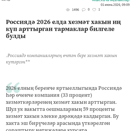
01 июнь 2026, 09:09
0
1
1496
Россиядә 2026 елда хезмәт хакын иң
күп арттырган тармаклар билгеле
булды
.Россиядә компанияләрнең өчтән бере хезмәт хакын
күтәргән**
2026 елның беренче яртыеллыгында Россиядә
һәр өченче компания (33 процент)
хезмәткәрләренең хезмәт хакын арттырган.
Шул ук вакытта оешмаларның 59 проценты
хезмәт хакын элекке дәрәҗәдә калдырган. Бу
хакта эш бирүчеләр арасында үткәрелгән
сораштыру нәтиҗәләре күрсәтә.