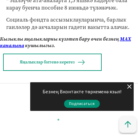
* эшләүче ата-аналарга 1,5 яшькә кадәрге бала
карау буенча пособие 8 июньдә түләнәчәк.
Социаль фондта ассызыклауларынча, барлык
гаиләләр дә акчаларын гадәти вакытта алачак.
Кызыклы яңалыкларны күзәтеп бару өчен безнең
МАХ
каналына
кушылыгыз.
Яңалыклар битенә керегез
Безнең Вконтакте төркеменә языл!
Подписаться