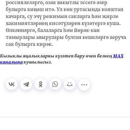
россиялеләргә, озак вакытлы эссегә әзер
булырга киңәш итә. Ул көн уртасында кояштан
качарга, су эчү режимын сакларга һәм җирле
хакимиятләрнең кисәтүләрен күзәтергә куша.
Өлкәннәргә, балаларга һәм йөрәк-кан
тамырлары авырулары булган кешеләргә аеруча
сак булырга кирәк.
Кызыклы яңалыкларны күзәтеп бару өчен безнең
МАХ
каналына
кушылыгыз.