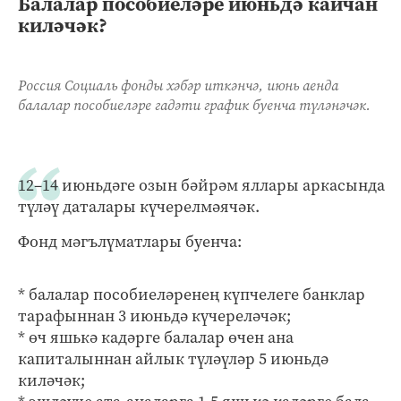
Балалар пособиеләре июньдә кайчан
киләчәк?
Россия Социаль фонды хәбәр иткәнчә, июнь аенда
балалар пособиеләре гадәти график буенча түләнәчәк.
12–14 июньдәге озын бәйрәм яллары аркасында
түләү даталары күчерелмәячәк.
Фонд мәгълүматлары буенча:
* балалар пособиеләренең күпчелеге банклар
тарафыннан 3 июньдә күчереләчәк;
* өч яшькә кадәрге балалар өчен ана
капиталыннан айлык түләүләр 5 июньдә
киләчәк;