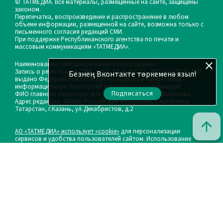
© ТАТМЕДИА. Все материалы, размещенные на сайте, защищены
законом.
Перепечатка, воспроизведение и распространение в любом
объеме информации, размещенной на сайте, возможна только с
письменного согласия редакций СМИ.
При поддержке Республиканского агентства по печати и
массовым коммуникациям «ТАТМЕДИА».
Наименование СМИ: Шахри Казан (Город Казань)
Запись о регистрации СМИ, дата: ЭЛ № ФС 77 - 90219 от 07.10.2025
Безнең Вконтакте төркеменә языл!
выдано Федеральной службой по надзору в сфере связи,
информационных технологий и массовых коммуникаций
Подписаться
ФИО главного редактора: и.о. Васильева Эльза Рафаиловна
Адрес редакции: 420066, Российская Федерация, Республика
Татарстан, г.Казань, ул.Декабристов, д.2
АО «ТАТМЕДИА» использует «cookie»
для персонализации
сервисов и удобства пользователей сайтом. Использование
«cookie» можно отменить в настройках браузера.
Политика конфиденциальности
Телефон редакции:
(843) 222-05-41, 8 (917) 851-69-62
Почта филиала для сообщений о фактах коррупции: shahri-
kazan@tatmedia.com
Учредитель СМИ: АО «ТАТМЕДИА»
Антикоррупционная политика