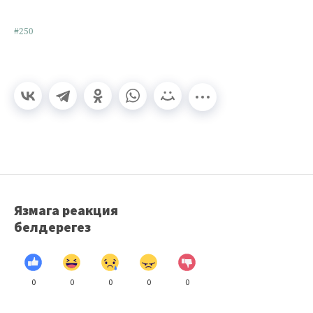
#250
Язмага реакция
белдерегез
0
0
0
0
0