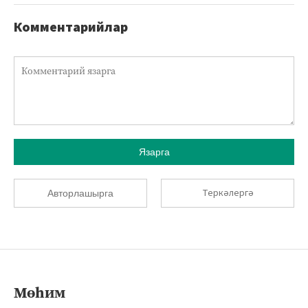
Комментарийлар
Язарга
Теркәлергә
Авторлашырга
Мөһим