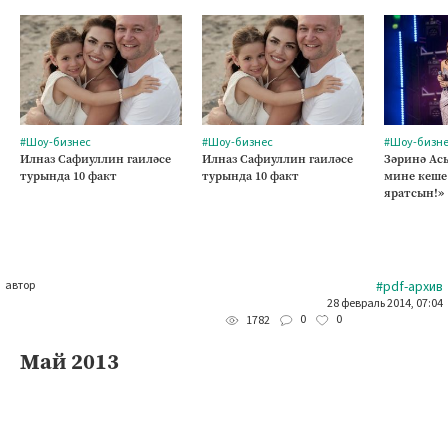
#Шоу-бизнес
#Шоу-бизнес
#Шоу-бизн
Илназ Сафиуллин гаиләсе
Илназ Сафиуллин гаиләсе
Зәринә Асы
турында 10 факт
турында 10 факт
мине кеше
яратсын!»
автор
#pdf-архив
28 февраль 2014, 07:04
0
0
1782
Май 2013