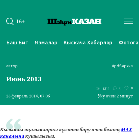
16+
Баш Бит
Язмалар
Кыскача Хәбәрләр
Фотога
автор
#pdf-архив
Июнь 2013
0
0
1311
28 февраль 2014, 07:06
Уку өчен 2 минут
Кызыклы яңалыкларны күзәтеп бару өчен безнең
МАХ
каналына
кушылыгыз.