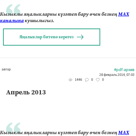
Кызыклы яңалыкларны күзәтеп бару өчен безнең
МАХ
каналына
кушылыгыз.
Яңалыклар битенә керегез
автор
#pdf-архив
28 февраль 2014, 07:03
0
0
1446
Апрель 2013
Кызыклы яңалыкларны күзәтеп бару өчен безнең
МАХ