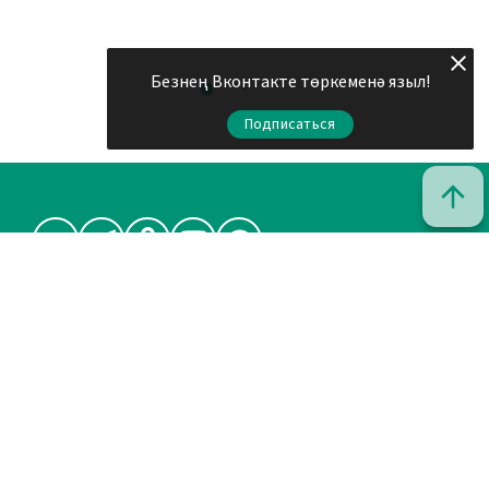
Безнең Вконтакте төркеменә языл!
Подписаться
© 2011 - 2026. Шахри Казан. Все права защищены.
© ТАТМЕДИА. Все материалы, размещенные на сайте, защищены
законом.
Перепечатка, воспроизведение и распространение в любом
объеме информации, размещенной на сайте, возможна только с
письменного согласия редакций СМИ.
При поддержке Республиканского агентства по печати и
массовым коммуникациям «ТАТМЕДИА».
Наименование СМИ: Шахри Казан (Город Казань)
Запись о регистрации СМИ, дата: ЭЛ № ФС 77 - 90219 от 07.10.2025
выдано Федеральной службой по надзору в сфере связи,