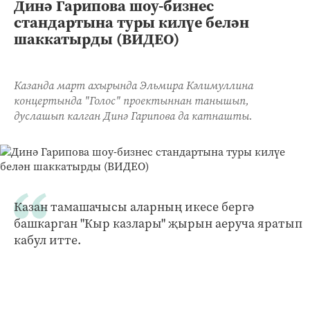
Динә Гарипова шоу-бизнес
стандартына туры килүе белән
шаккатырды (ВИДЕО)
Казанда март ахырында Эльмира Кәлимуллина
концертында "Голос" проектыннан танышып,
дуслашып калган Динә Гарипова да катнашты.
Казан тамашачысы аларның икесе бергә
башкарган "Кыр казлары" җырын аеруча яратып
кабул итте.