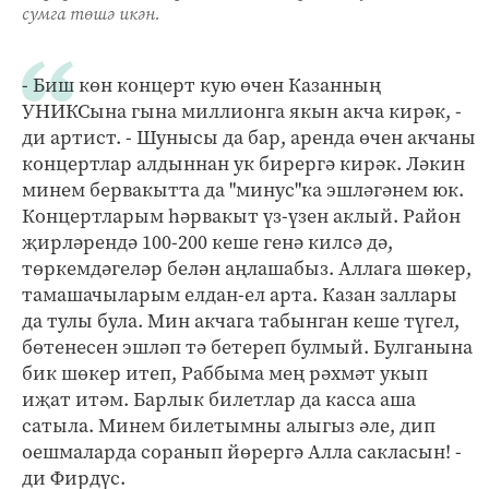
сумга төшә икән.
- Биш көн концерт кую өчен Казанның
УНИКСына гына миллионга якын акча кирәк, -
ди артист. - Шунысы да бар, аренда өчен акчаны
концертлар алдыннан ук бирергә кирәк. Ләкин
минем бервакытта да "минус"ка эшләгәнем юк.
Концертларым һәрвакыт үз-үзен аклый. Район
җирләрендә 100-200 кеше генә килсә дә,
төркемдәгеләр белән аңлашабыз. Аллага шөкер,
тамашачыларым елдан-ел арта. Казан заллары
да тулы була. Мин акчага табынган кеше түгел,
бөтенесен эшләп тә бетереп булмый. Булганына
бик шөкер итеп, Раббыма мең рәхмәт укып
иҗат итәм. Барлык билетлар да касса аша
сатыла. Минем билетымны алыгыз әле, дип
оешмаларда соранып йөрергә Алла сакласын! -
ди Фирдүс.