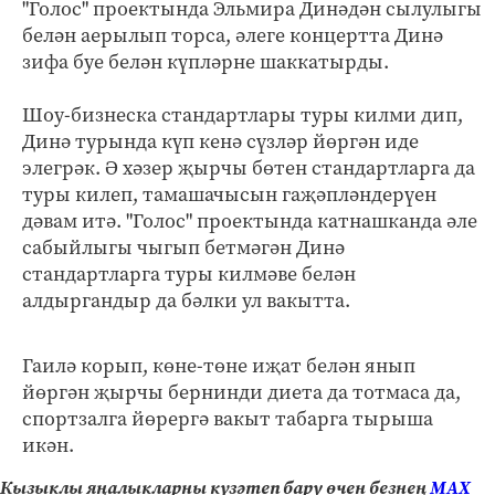
"Голос" проектында Эльмира Динәдән сылулыгы
белән аерылып торса, әлеге концертта Динә
зифа буе белән күпләрне шаккатырды.
Шоу-бизнеска стандартлары туры килми дип,
Динә турында күп кенә сүзләр йөргән иде
элегрәк. Ә хәзер җырчы бөтен стандартларга да
туры килеп, тамашачысын гаҗәпләндерүен
дәвам итә. "Голос" проектында катнашканда әле
сабыйлыгы чыгып бетмәгән Динә
стандартларга туры килмәве белән
алдыргандыр да бәлки ул вакытта.
Гаилә корып, көне-төне иҗат белән янып
йөргән җырчы бернинди диета да тотмаса да,
спортзалга йөрергә вакыт табарга тырыша
икән.
Кызыклы яңалыкларны күзәтеп бару өчен безнең
МАХ