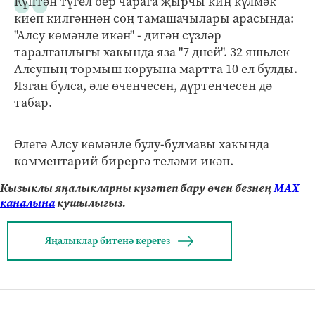
Күптән түгел бер чарага җырчы киң күлмәк
киеп килгәннән соң тамашачылары арасында:
"Алсу көмәнле икән" - дигән сүзләр
таралганлыгы хакында яза "7 дней". 32 яшьлек
Алсуның тормыш коруына мартта 10 ел булды.
Язган булса, әле өченчесен, дүртенчесен дә
табар.
Әлегә Алсу көмәнле булу-булмавы хакында
комментарий бирергә теләми икән.
Кызыклы яңалыкларны күзәтеп бару өчен безнең
МАХ
каналына
кушылыгыз.
Яңалыклар битенә керегез