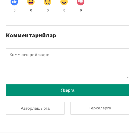
0
0
0
0
0
Комментарийлар
Язарга
Теркәлергә
Авторлашырга