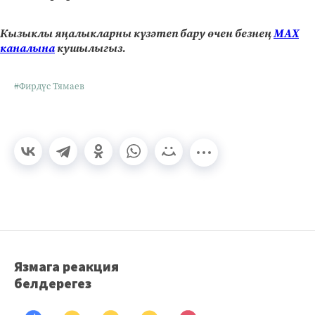
Кызыклы яңалыкларны күзәтеп бару өчен безнең
МАХ
каналына
кушылыгыз.
#Фирдүс Тямаев
Язмага реакция
белдерегез