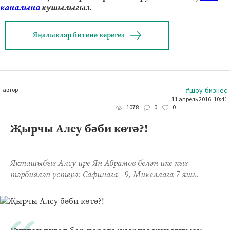
каналына
кушылыгыз.
Яңалыклар битенә керегез
автор
#шоу-бизнес
11 апрель 2016, 10:41
0
0
1078
Җырчы Алсу бәби көтә?!
Якташыбыз Алсу ире Ян Абрамов белән ике кыз
тәрбияләп үстерә: Сафинага - 9, Микеллага 7 яшь.