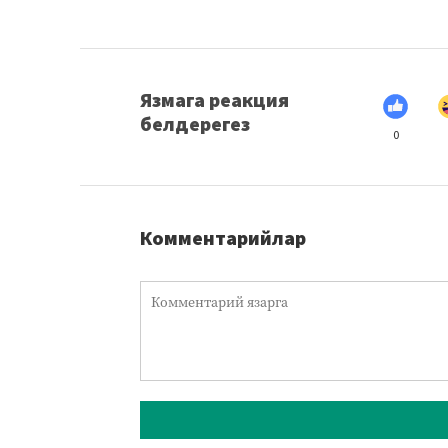
Язмага реакция
белдерегез
0
Комментарийлар