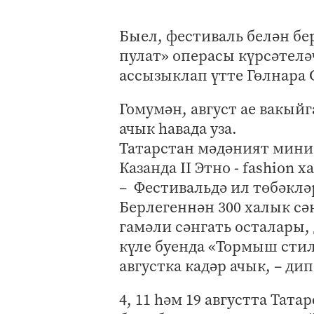
Быел, фестиваль белән бе
пулат» операсы күрсәтелә
ассызыклап үтте Гөлнара
Гомумән, август ае вакый
ачык һавада уза.
Татарстан мәдәният мини
Казанда II Этно - fashion
– Фестивальдә ил төбәкл
Берлегеннән 300 халык сә
гамәли сәнгать осталары,
күле буенда «Тормыш стил
августка кадәр ачык, – ди
4, 11 һәм 19 августта Тат