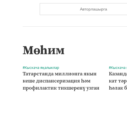
Авторлашырга
Мөһим
#Кыскача яңалыклар
#Кыскача
Татарстанда миллионга якын
Казанд
кеше диспансеризация һәм
кат тә
профилактик тикшеренү узган
һәлак 