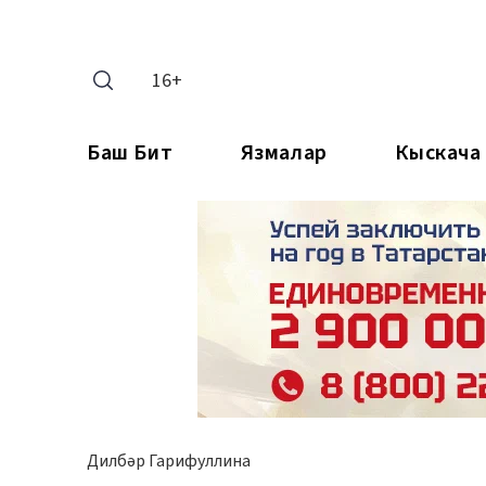
16+
Баш Бит
Язмалар
Кыскача
Дилбәр Гарифуллина