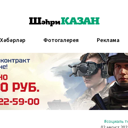
 Хәбәрләр
Фотогалерея
Реклама
#социаль 
02 август 202