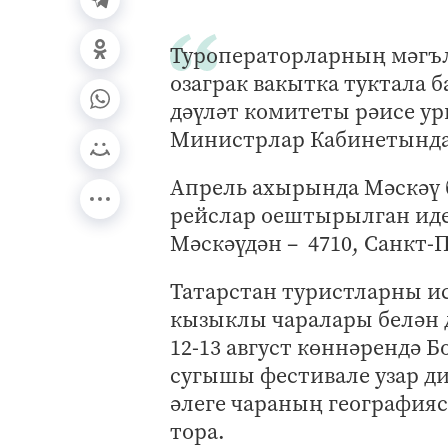
Туроператорларның мәгъл
озаграк вакытка туктала 
дәүләт комитеты рәисе у
Министрлар Кабинетында
Апрель ахырында Мәскәү 
рейслар оештырылган иде
Мәскәүдән – 4710, Санкт-
Татарстан туристларны ис
кызыклы чаралары белән 
12-13 август көннәрендә Б
сугышы фестивале узар ди
әлеге чараның география
тора.