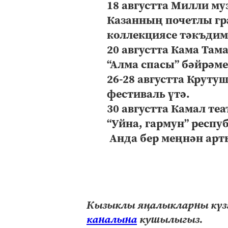
18 августта Милли му
Казанның почетлы г
коллекциясе тәкъдим
20 августта Кама Та
“Алма спасы” бәйрәме
26-28 августта Круту
фестиваль үтә.
30 августта Камал т
“Уйна, гармун” респ
Анда бер меңнән арт
Кызыклы яңалыкларны күзә
каналына
кушылыгыз.