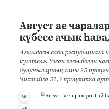
Август ае чарала
күбесе ачык һава
Агымдагы елда республикага 
күзәтелә. Узган елгы белән ч
булучыларның саны 25 процентк
Чистайга 52,3 процентка ар