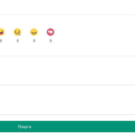
0
0
0
0
Язарга