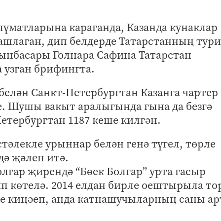
үматларына караганда, Казанда кунаклар
башлаган, дип белдерде Татарстанның тур
рынбасары Гөлнара Сафина Татарстан
 узган брифингта.
белән Санкт-Петербургтан Казанга чартер
. Шушы вакыт аралыгында гына да безгә
Петербургтан 1187 кеше килгән.
тәлекле урыннар белән генә түгел, төрле
дә җәлеп итә.
олгар җирендә “Бөек Болгар” урта гасыр
п көтелә. 2014 елдан бирле оештырыла то
се киңәеп, анда катнашучыларның саны а