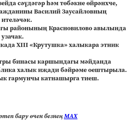
зейда сәүдәгәр һәм төбәкне өйрәнхче,
ражданины Василий Заусайловның
 ителәчәк.
магы районының Красновилово авылында
 узачак.
шкада XIII «Крутушка» халыкара этник
еатры бинасы каршындагы мәйданда
ублика халык иҗади бәйрәме оештырыла.
ык гармунчы катнашырга тиеш.
теп бару өчен безнең
МАХ