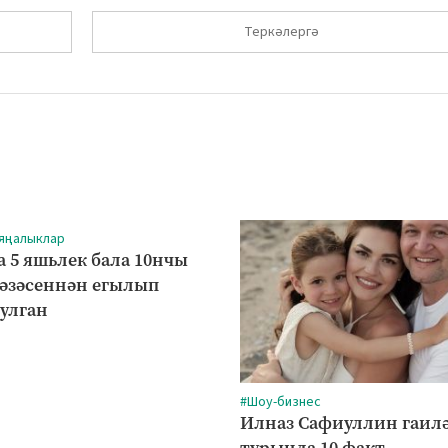
Теркәлергә
 яңалыклар
а 5 яшьлек бала 10нчы
рәзәсеннән егылып
булган
#Шоу-бизнес
Илназ Сафиуллин гаил
турында 10 факт