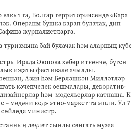
р вакытта, Болгар территориясендә «Кара
чәк. Операны бушка карап булачак, дип
 Сафина журналистларга.
га туризмына бай булачак һәм аларның күб
стры Ирада Әюпова хәбәр иткәнчә, бүген
 халык иҗаты фестивале ачылды.
әреннән, Азия һәм Берләшкән Милләтләр
нгать кәчепчелек оешмалары, декоратив-
 дизайнерлар һәм модельерлар катнаша. К
е – мәдәни код» этно-маркет та эшли. Ул 7
п сөйләде министр.
арстанның дәүләт сынлы сәнгать музее