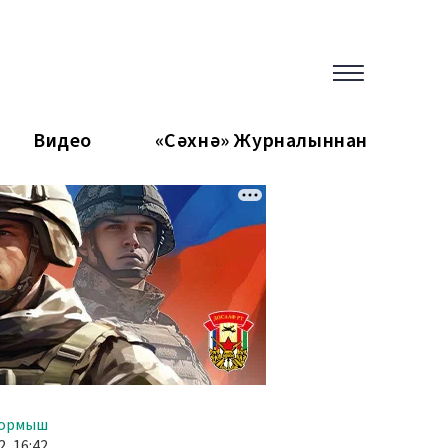
Видео
«Сәхнә» Журналыннан
тормыш
2, 16:42