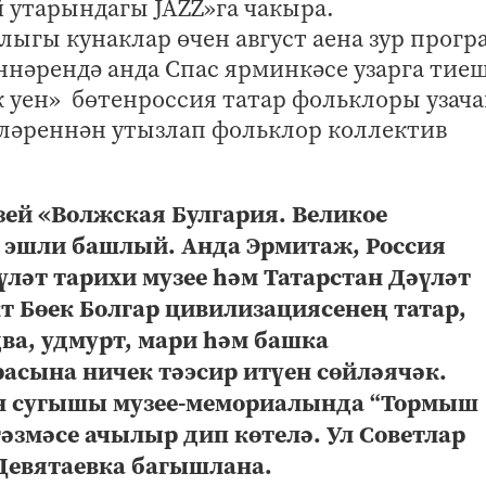
 утарындагы JAZZ»га чакыра.
лыгы кунаклар өчен август аена зур прог
 көннәрендә анда Спас ярминкәсе узарга тие
әк уен» бөтенроссия татар фольклоры узача
кләреннән утызлап фольклор коллектив
зей «Волжская Булгария. Великое
е эшли башлый. Анда Эрмитаж, Россия
үләт тарихи музее һәм Татарстан Дәүләт
т Бөек Болгар цивилизациясенең татар,
ва, удмурт, мари һәм башка
асына ничек тәэсир итүен сөйләячәк.
тан сугышы музее-мемориалында “Тормыш
әзмәсе ачылыр дип көтелә. Ул Советлар
Девятаевка багышлана.