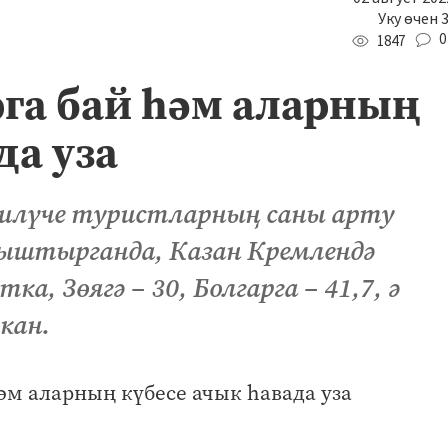
Уку өчен 
0
1847
рга бай һәм аларның
да уза
килүче туристларның саны арту
агыштырганда, Казан Кремлендә
а, Зөягә – 30, Болгарга – 41,7, ә
ткан.