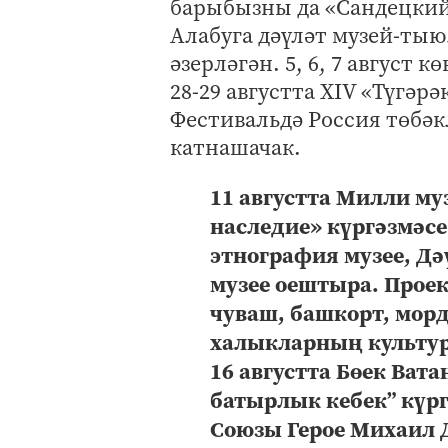
барыбызны да «Сандецкий
Алабуга дәүләт музей-тыю
әзерләгән. 5, 6, 7 август
28-29 августта XIV «Түгәр
Фестивальдә Россия төбә
катнашачак.
11 августта Милли му
наследие» күргәзмәс
этнография музее, Дә
музее оештыра. Проек
чуваш, башкорт, морд
халыкларның культур
16 августта Бөек Ва
батырлык кебек” күрг
Союзы Герое Михаил 