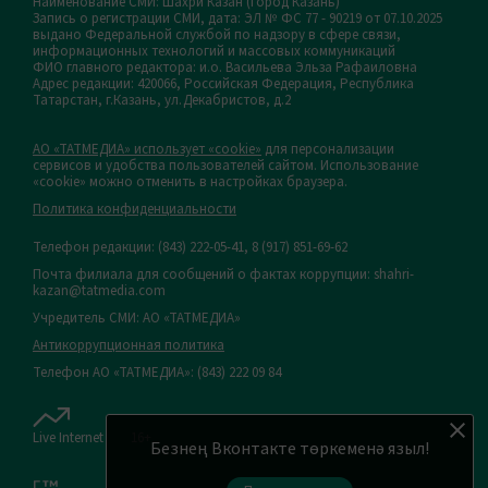
Наименование СМИ: Шахри Казан (Город Казань)
Запись о регистрации СМИ, дата: ЭЛ № ФС 77 - 90219 от 07.10.2025
выдано Федеральной службой по надзору в сфере связи,
информационных технологий и массовых коммуникаций
ФИО главного редактора: и.о. Васильева Эльза Рафаиловна
Адрес редакции: 420066, Российская Федерация, Республика
Татарстан, г.Казань, ул.Декабристов, д.2
АО «ТАТМЕДИА» использует «cookie»
для персонализации
сервисов и удобства пользователей сайтом. Использование
«cookie» можно отменить в настройках браузера.
Политика конфиденциальности
Телефон редакции:
(843) 222-05-41, 8 (917) 851-69-62
Почта филиала для сообщений о фактах коррупции: shahri-
kazan@tatmedia.com
Учредитель СМИ: АО «ТАТМЕДИА»
Антикоррупционная политика
Телефон АО «ТАТМЕДИА»: (843) 222 09 84
Live Internet
16+
Безнең Вконтакте төркеменә языл!