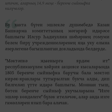
итәчәк, аларның 14,9 меңе - беренче сыйныфка
килүчеләр.
Бу хакта бүген эшлекле дүшәмбедә Казан
Башкарма комитетының мәгариф идарәсе
башлыгы Илсур Һадиуллин шәһәрнең гомуми
белем бирү учреждениеләренең яңа уку елына
әзерлегенә багышланган докладында белдерде.
"Мәктәпкә җыенырга ярдәм ит"
республикакүләм хәйрия акциясе кысаларында
1805 беренче сыйныфка баручы бала мәктәп
кирәк-яраклары тутырылган букча алды, дип
билгеләп үтте идарә башлыгы. Моннан тыш,
бөтен беренче сыйныф укучыларына "Изге
эшләр көндәлеге" бүләк ителәчәк, алар анда изге
гамәлләрен язып бара алачак.