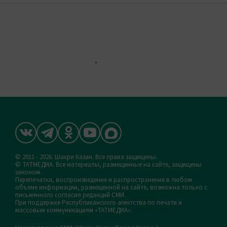
© 2011 - 2026. Шахри Казан. Все права защищены.
© ТАТМЕДИА. Все материалы, размещенные на сайте, защищены
законом.
Перепечатка, воспроизведение и распространение в любом
объеме информации, размещенной на сайте, возможна только с
письменного согласия редакций СМИ.
При поддержке Республиканского агентства по печати и
массовым коммуникациям «ТАТМЕДИА».