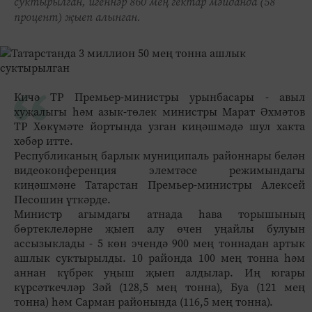
суктырылган, игеннәр 860 мең гектар мәйданда (58
процент) җыеп алынган.
Кичә ТР Премьер-министры урынбасары - авыл
хуҗалыгы һәм азык-төлек министры Марат Әхмәтов
ТР Хөкүмәте йортында узган киңәшмәдә шул хакта
хәбәр итте.
Республиканың барлык муниципаль районнары белән
видеоконференция элемтәсе режимындагы
киңәшмәне Татарстан Премьер-министры Алексей
Песошин үткәрде.
Министр агымдагы атнада һава торышының
бөртеклеләрне җыеп алу өчен уңайлы булуын
ассызыклады - 5 көн эчендә 900 мең тоннадан артык
ашлык суктырылды. 10 районда 100 мең тонна һәм
аннан күбрәк уңыш җыеп алдылар. Иң югары
күрсәткечләр Зәй (128,5 мең тонна), Буа (121 мең
тонна) һәм Сарман районында (116,5 мең тонна).