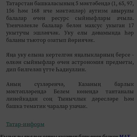
Татарстан башкаласының 5 мәктәбендә (1, 65, 97,
156 һәм 168 нче мәктәпләр) аутизм авырулы
балалар өчен ресурс сыйныфлары ачыла.
Үзенчәлекле балалар белән махсус укыган 17
укытучы эшләячәк. Уку елы дәвамында һәр
баланы тьютор озатып йөриячәк.
Яңа уку елына кертелгән яңалыкларның берсе -
өлкән сыйныфлар өчен астрономия предметы,
дип билгеләп үтте Һадиуллин.
Аның сүзләренчә, Казаның барлык
мәктәпләрендә Белем көнендә тантаналы
линейкадан соң Тынычлык дәресләре һәм
башка тематик чаралар узачак.
Татар-информ
Кызыклы яңалыкларны күзәтеп бару өчен безнең
МАХ