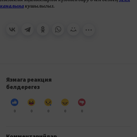
каналына
кушылыгыз.
Язмага реакция
белдерегез
0
0
0
0
0
Комментарийлар