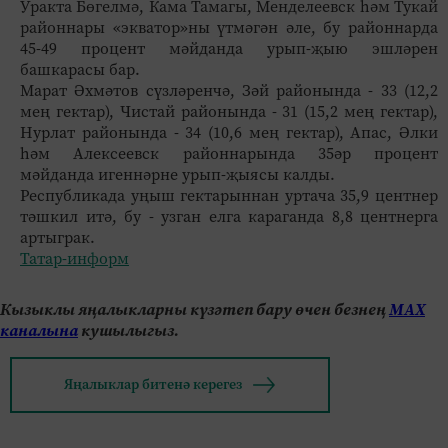
Уракта Бөгелмә, Кама Тамагы, Менделеевск һәм Тукай
районнары «экватор»ны үтмәгән әле, бу районнарда
45-49 процент мәйданда урып-җыю эшләрен
башкарасы бар.
Марат Әхмәтов сүзләренчә, Зәй районында - 33 (12,2
мең гектар), Чистай районында - 31 (15,2 мең гектар),
Нурлат районында - 34 (10,6 мең гектар), Апас, Әлки
һәм Алексеевск районнарында 35әр процент
мәйданда игеннәрне урып-җыясы калды.
Республикада уңыш гектарыннан уртача 35,9 центнер
тәшкил итә, бу - узган елга караганда 8,8 центнерга
артыграк.
Татар-информ
Кызыклы яңалыкларны күзәтеп бару өчен безнең
МАХ
каналына
кушылыгыз.
Яңалыклар битенә керегез