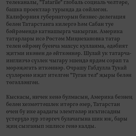
телеканалы, "Тatarile" глобаль социаль челтәре,
башка проектлар турында да сөйләгән.
Калифорния губернаторын бизнес-делегация
белән Татарстанга килергә һәм Сабан туе
бәйрәмендә катнашырга чакырган. Америка
татарлары исә Рөстәм Миңнехановка татар
телен өйрәнү буенча махсус кулланма, әдәбият
җитми икәнен дә әйткәннәр. Шулай ук татарча-
инглизчә сүзлек чыгару эшендә ярдәм сорап та
мөрәҗәгать иткәннәр. Очрашу Габдулла Тукай
сүзләренә иҗат ителгән "Туган тел" җыры белән
төгәлләнгән.
Кыскасы, ничек кенә булмасын, Америка безнең
белән хезмәттәшлек итәргә әзер, Татарстан
өчен бу ике арадагы элемтәләр икътисадны
үстерүдә зур этәргеч булачагына шик юк, бары
җиң сызганып эшлисе генә калды.