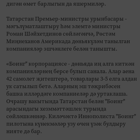
дигән өмет барлыгын да яшермиләр.
Татарстан Премьер-министры урынбасары -
мәгълүматлаштыру һәм элемтә министры
Роман Шәйхетдинов сөйләгәнчә, Рөстәм
Миңнеханов Америкада дөньякүләм танылган
компанияләр эшчәнлеге белән танышты.
«Боинг" корпорациясе - дөньяда иң алга киткән
компанияләрнең берсе булып санала. Алар аена
42 самолет җитештерә, товарлары 3-5 елга алдан
ук сатылып бетә. Аларның эш тәҗрибәсен
башка илләрдәге компаниеләр дә уртаклаша.
Очрашу вакытында Татарстан белән "Боинг"
арасындагы хезммәттәшлек турында
сөйләшкәннәр. Киләчәктә Иннополиста "Боинг"
пилотына күнекмәләр узу өчен үзәк булдыру
нияте дә бар.