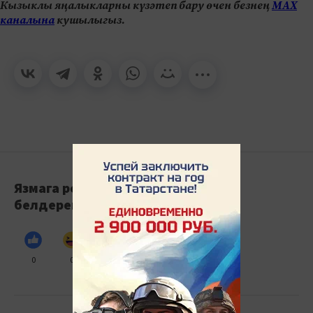
Кызыклы яңалыкларны күзәтеп бару өчен безнең
МАХ
каналына
кушылыгыз.
Язмага реакция
белдерегез
0
0
0
0
0