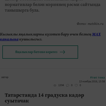
нормативлар белән мэриянең рәсми сайтында
танышырга була.
Фото: metshin.ru
Кызыклы яңалыкларны күзәтеп бару өчен безнең
МАХ
каналына
кушылыгыз.
Яңалыклар битенә керегез
автор
#төп тема
13 ноябрь 2016, 13:58
0
0
1394
Татарстанда 14 градуска кадәр
суытачак