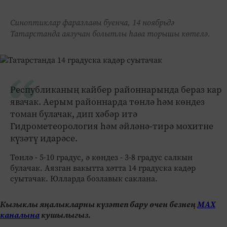
Синоптиклар фаразлавы буенча, 14 ноябрьдә
Татарстанда аязучан болытлы һава торышы көтелә.
Республиканың кайбер районнарында бераз кар
явачак. Аерым районнарда төнлә һәм көндез
томан булачак, дип хәбәр итә
Гидрометеорология һәм әйләнә-тирә мохитне
күзәтү идарәсе.
Төнлә - 5-10 градус, ә көндез - 3-8 градус салкын
булачак. Аязган вакытта хәтта 14 градуска кадәр
суытачак. Юлларда бозлавык саклана.
Кызыклы яңалыкларны күзәтеп бару өчен безнең
МАХ
каналына
кушылыгыз.