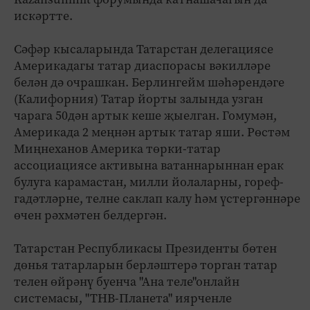
искәртте.
Сәфәр кысаларында Татарстан делегациясе
Америкадагы татар диаспорасы вәкилләре
белән дә очрашкан. Берлингейм шәһәрендәге
(Калифорния) Татар йорты залында узган
чарага 50дән артык кеше җыелган. Гомумән,
Америкада 2 меңнән артык татар яши. Рөстәм
Миңнеханов Америка төрки-татар
ассоциациясе активына ватаннарыннан ерак
булуга карамастан, милли йолаларны, гореф-
гадәтләрне, телне саклап калу һәм үстергәннәре
өчен рәхмәтен белдергән.
Татарстан Республикасы Президенты бөтен
дөнья татарларын берләштерә торган татар
телен өйрәнү буенча "Ана теле"онлайн
системасы, "ТНВ-Планета" иярченле