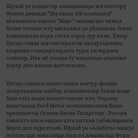
Шулай ук кондитер эшләнмәләре җитештерү
буенча дөньяда "Иң яхшы 100 компания"
исемлегенә кергән "Марс" оешмасын чимал
белән тәэмин итү мәсьәләсе дә уйланыла. Әлеге
компаниядә коры сөткә сорау зур икән. Хәзер
Татарстанда җитештерелгән продукциянең
аларның стандартларына туры килердәен
эзлиләр. Ике ай эчендә бу мәсьәләдә ачыклык
керер дип ышана җитәкчелек.
Татарстанның инвестиция-венчур фонды
Америкадагы кайбер компанияләр белән инде
биш елга якын хезмәттәшлек итә. Очрашу
вакытында Ford Motor компаниесенең Вице-
президенты Стивен Биган Татарстан - Россия
сәнәгать өлкәсендәге алга киткән төбәкләренең
берсе дип күрсәткән. Шулай ук «Алабуга» махсус
икътисади зонасында биш ел дәвамында Форд-