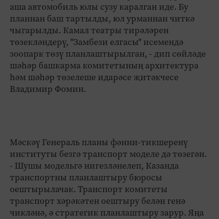
аша автомобиль юлы сузу каралган иде. Бу
планнан баш тартылды, юл урманнан читкә
чыгарылды. Камал театры тирәләрен
төзекләндерү, "Замбези елгасы" исемендә
зоопарк төзү планлаштырылган, - дип сөйләде
шәһәр башкарма комитетының архитектура
һәм шәһәр төзелеше идарәсе җитәкчесе
Владимир Фомин.
Мәскәү Генераль планы фәнни-тикшеренү
институты безгә транспорт моделе дә төзегән.
- Шушы модельгә нигезләнелеп, Казанда
транспортны планлаштыру бюросы
оештырылачак. Транспорт комитеты
транспорт хәрәкәтен оештыру белән генә
чикләнә, ә стратегик планлаштыру зарур. Яңа