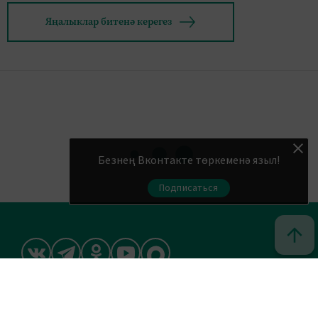
Яңалыклар битенә керегез
Безнең Вконтакте төркеменә языл!
Подписаться
© 2011 - 2026. Шахри Казан. Все права защищены.
© ТАТМЕДИА. Все материалы, размещенные на сайте, защищены
законом.