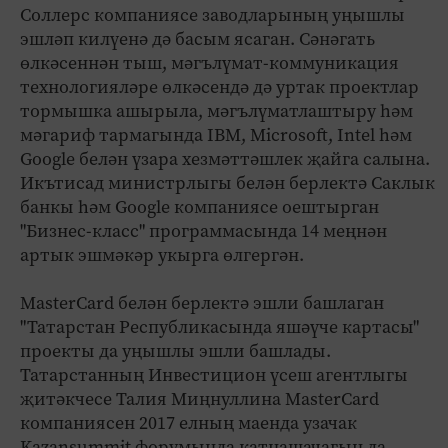
Соллерс компаниясе заводларының уңышлы
эшләп килүенә дә басым ясаган. Сәнәгать
өлкәсеннән тыш, мәгълүмат-коммуникация
технологияләре өлкәсендә дә уртак проектлар
тормышка ашырыла, мәгълүматлаштыру һәм
мәгариф тармагында IBM, Microsoft, Intel һәм
Google белән үзара хезмәттәшлек җайга салына.
Икътисад министрлыгы белән берлектә Саклык
банкы һәм Google компаниясе оештырган
"Бизнес-класс" программасында 14 меңнән
артык эшмәкәр укырга өлгергән.
MasterCard белән берлектә эшли башлаган
"Татарстан Республикасында яшәүче картасы"
проекты да уңышлы эшли башлады.
Татарстанның Инвестицион үсеш агентлыгы
җитәкчесе Талия Миңнуллина MasterCard
компаниясен 2017 елның маенда узачак
Kazansummit форумында катнашачагын да