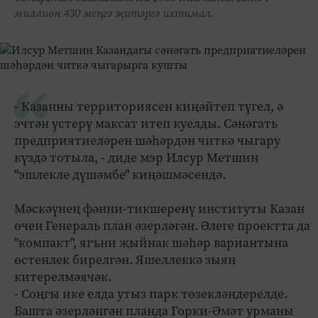
миллион 430 меңгә җитәргә ихтимал.
- Казанны территориясен киңәйтеп түгел, ә
эчтән үстерү максат итеп куелды. Сәнәгать
предприятиеләрен шәһәрдән читкә чыгару
күздә тотыла, - диде мэр Илсур Метшин
"эшлекле дүшәмбе" киңәшмәсендә.
Мәскәүнең фәнни-тикшеренү институты Казан
өчен Генераль план әзерләгән. Әлеге проектта да
"компакт", ягъни җыйнак шәһәр вариантына
өстенлек бирелгән. Яшеллеккә зыян
китерелмәячәк.
- Соңгы ике елда утыз парк төзекләндерелде.
Башта әзерләнгән планда Горки-Әмәт урманы