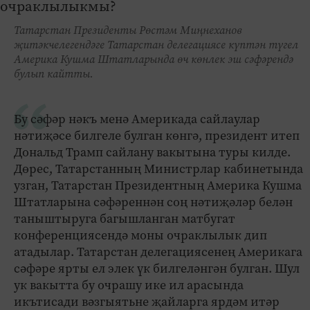
Татарстан Президенты Рөстәм Миңнеханов
җитәкчелегендәге Татарстан делегациясе күптән түгел
Америка Кушма Штатларында өч көнлек эш сәфәрендә
булып кайтты.
Бу сәфәр нәкъ менә Америкада сайлаулар
нәтиҗәсе билгеле булган көнгә, президент итеп
Дональд Трамп сайлану вакытына туры килде.
Дөрес, Татарстанның Министрлар кабинетында
узган, Татарстан Президентның Америка Кушма
Штатларына сәфәреннән соң нәтиҗәләр белән
таныштыруга багышланган матбугат
конференциясендә моны очраклылык дип
атадылар. Татарстан делегациясенең Америкага
сәфәре ярты ел элек үк билгеләнгән булган. Шул
ук вакытта бу очрашу ике ил арасында
икътисади вәзгыятьне җайларга ярдәм итәр