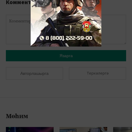
Комментарийлар
Язарга
Теркәлергә
Авторлашырга
Мөһим