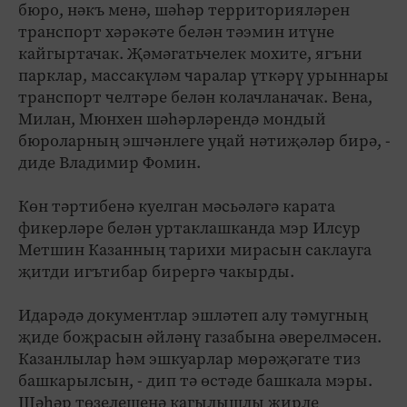
бюро, нәкъ менә, шәһәр территорияләрен
транспорт хәрәкәте белән тәэмин итүне
кайгыртачак. Җәмәгатьчелек мохите, ягъни
парклар, массакүләм чаралар үткәрү урыннары
транспорт челтәре белән колачланачак. Вена,
Милан, Мюнхен шәһәрләрендә мондый
бюроларның эшчәнлеге уңай нәтиҗәләр бирә, -
диде Владимир Фомин.
Көн тәртибенә куелган мәсьәләгә карата
фикерләре белән уртаклашканда мэр Илсур
Метшин Казанның тарихи мирасын саклауга
җитди игътибар бирергә чакырды.
Идарәдә документлар эшләтеп алу тәмугның
җиде боҗрасын әйләнү газабына әверелмәсен.
Казанлылар һәм эшкуарлар мөрәҗәгате тиз
башкарылсын, - дип тә өстәде башкала мэры.
Шәһәр төзелешенә кагылышлы җирле