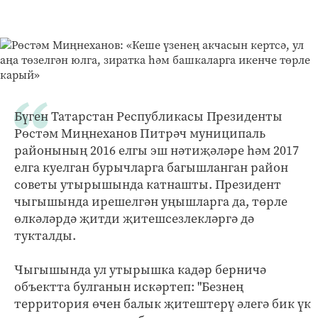
Бүген Татарстан Республикасы Президенты
Рөстәм Миңнеханов Питрәч муниципаль
районының 2016 елгы эш нәтиҗәләре һәм 2017
елга куелган бурычларга багышланган район
советы утырышында катнашты. Президент
чыгышында ирешелгән уңышларга да, төрле
өлкәләрдә җитди җитешсезлекләргә дә
тукталды.
Чыгышында ул утырышка кадәр берничә
объектта булганын искәртеп: "Безнең
территория өчен балык җитештерү әлегә бик үк