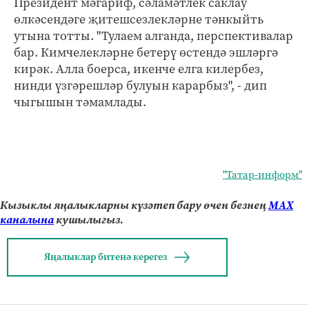
Президент мәгариф, сәламәтлек саклау
өлкәсендәге җитешсезлекләрне тәнкыйть
утына тотты. "Тулаем алганда, перспективалар
бар. Кимчелекләрне бетерү өстендә эшләргә
кирәк. Алла боерса, икенче елга килербез,
нинди үзгәрешләр булуын карарбыз", - дип
чыгышын тәмамлады.
"Татар-информ"
Кызыклы яңалыкларны күзәтеп бару өчен безнең
МАХ
каналына
кушылыгыз.
Яңалыклар битенә керегез