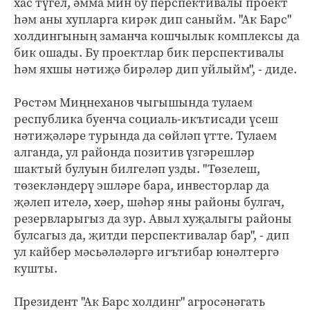
хас түгел, әмма мин бу перспективалы проект
һәм аны хупларга кирәк дип саныйм. "Ак Барс"
холдингының заманча кошчылык комплексы да
бик ошады. Бу проектлар бик перспективалы
һәм яхшы нәтиҗә бирәләр дип уйлыйм", - диде.
Рөстәм Миңнеханов чыгышында тулаем
республика буенча социаль-икътисади үсеш
нәтиҗәләре турында да сөйләп үтте. Тулаем
алганда, ул районда позитив үзгәрешләр
шактый булуын билгеләп узды. "Төзелеш,
төзекләндерү эшләре бара, инвесторлар да
җәлеп ителә, хәер, шәһәр яны районы булгач,
резервларыгыз да зур. Авыл хуҗалыгы районы
булсагыз да, җитди перспективалар бар", - дип
ул кайбер мәсьәләләргә игътибар юнәлтергә
кушты.
Президент "Ак Барс холдинг" агросәнәгать