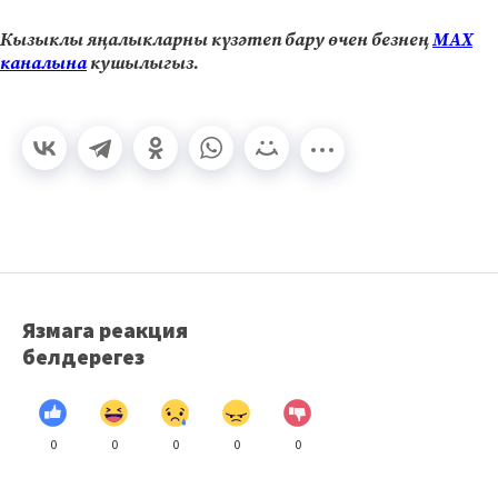
Кызыклы яңалыкларны күзәтеп бару өчен безнең
МАХ
каналына
кушылыгыз.
Язмага реакция
белдерегез
0
0
0
0
0