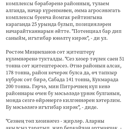
комплексы бәрабәренә районның, тулаем
алганда, начар күренмәвен, әмма агросәнәгать
комплексы буенча йомгак рейтингына
караганда 25 урында булып, позицияләрен
начарайтканнарын әйтте. "Потенциал бар дип
саныйм, игътибар юнәлтү кирәк", - ди ул.
Рөстәм Миңнеханов сөт җитештерү
күләмнәренә тукталды. "Сез хәзер тәүлек саен 51
тонна сөт җитештерәсез. Әтнә районын алсак,
178 тонна, район кечерәк булса да, өч тапкыр
күбрәк сөт бирә, Сабада 141 тонна, Кукмарада
200 тонна. Гәрчә, мин Питрәчнең күп кенә
районнары өчен бу мәсьәләдә үрнәк булганын,
монда сезгә өйрәнергә килгәннәрен хәтерлим.
Бу мәсьәләгә игътибар кирәк", - диде.
"Сезнең төп хәзинәгез - җирләр. Аларны
акылсыз таратып, җир беркайчан артмаячак, -