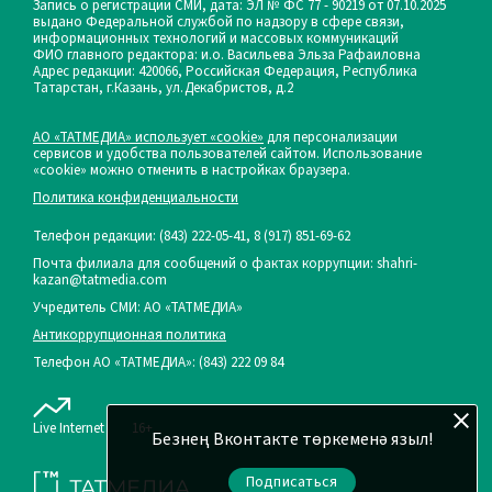
Запись о регистрации СМИ, дата: ЭЛ № ФС 77 - 90219 от 07.10.2025
выдано Федеральной службой по надзору в сфере связи,
информационных технологий и массовых коммуникаций
ФИО главного редактора: и.о. Васильева Эльза Рафаиловна
Адрес редакции: 420066, Российская Федерация, Республика
Татарстан, г.Казань, ул.Декабристов, д.2
АО «ТАТМЕДИА» использует «cookie»
для персонализации
сервисов и удобства пользователей сайтом. Использование
«cookie» можно отменить в настройках браузера.
Политика конфиденциальности
Телефон редакции:
(843) 222-05-41, 8 (917) 851-69-62
Почта филиала для сообщений о фактах коррупции: shahri-
kazan@tatmedia.com
Учредитель СМИ: АО «ТАТМЕДИА»
Антикоррупционная политика
Телефон АО «ТАТМЕДИА»: (843) 222 09 84
Live Internet
16+
Безнең Вконтакте төркеменә языл!
Подписаться