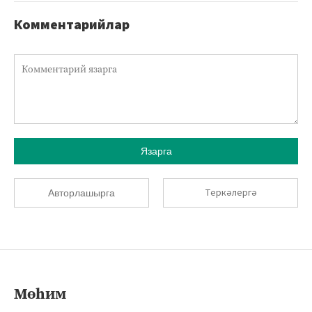
Комментарийлар
Язарга
Теркәлергә
Авторлашырга
Мөһим