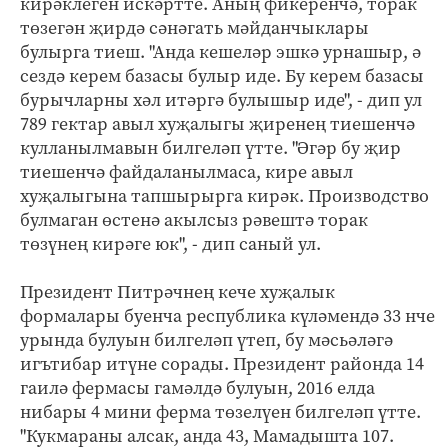
кирәклеген искәртте. Аның фикеренчә, торак
төзегән җирдә сәнәгать мәйданчыклары
булырга тиеш. "Анда кешеләр эшкә урнашыр, ә
сездә керем базасы булыр иде. Бу керем базасы
бурычларны хәл итәргә булышыр иде", - дип ул
789 гектар авыл хуҗалыгы җиренең тиешенчә
кулланылмавын билгеләп үтте. "Әгәр бу җир
тиешенчә файдаланылмаса, кире авыл
хуҗалыгына тапшырырга кирәк. Производство
булмаган өстенә акылсыз рәвештә торак
төзүнең кирәге юк", - дип саный ул.
Президент Питрәчнең кече хуҗалык
формалары буенча республика күләмендә 33 нче
урында булуын билгеләп үтеп, бу мәсьәләгә
игътибар итүне сорады. Президент районда 14
гаилә фермасы гамәлдә булуын, 2016 елда
нибары 4 мини ферма төзелүен билгеләп үтте.
"Кукмараны алсак, анда 43, Мамадышта 107.