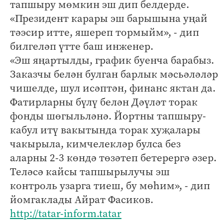
тапшыру мөмкин эш дип белдерде.
«Президент карары эш барышына уңай
тәэсир итте, яшереп тормыйм», - дип
билгеләп үтте баш инженер.
«Эш яңартылды, график буенча барабыз.
Заказчы белән булган барлык мәсьәләләр
чишелде, шул исәптән, финанс яктан да.
Фатирларны бүлү белән Дәүләт торак
фонды шөгыльләнә. Йортны тапшыру-
кабул итү вакытында торак хуҗалары
чакырыла, кимчелекләр булса без
аларны 2-3 көндә төзәтеп бетерергә әзер.
Теләсә кайсы тапшырылучы эш
контроль узарга тиеш, бу мөһим», - дип
йомгаклады Айрат Фасиков.
http://tatar-inform.tatar