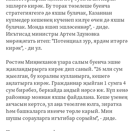
эшләргә кирәк. Бу торак төзелеше буенча
стратегиягезгә дә яхшы булачак, Казаннан
күпмедер кешенең күченеп килүе өчен дә яхшы
булачак. Монда яшәп эшләсеннәр", - диде.
Икътисад министры Артем Здуновка
мөрәҗәгать итеп: "Потенциал зур, ярдәм итәргә
кирәк", - ди ул.
Рөстәм Миңнеханов үзара салым буенча эшне
җанландырырга кирәк дип саный. "26 млн сум
җыелган, бу коралны кулланырга, кешегә
аңлатырга кирәк. Гражданнар җыйган 1 сумга 4
сум бирәбез, беркайда андый нәрсә юк. Күп кенә
районнар моннан яхшы файдалана. Кеше үзенең
акчасын кертсә, ул аңа төзелгән юлга, зиратка
һәм башкаларга икенче төрле карый. Мин
шушы сорауларга игътибар сорыйм", - диде.