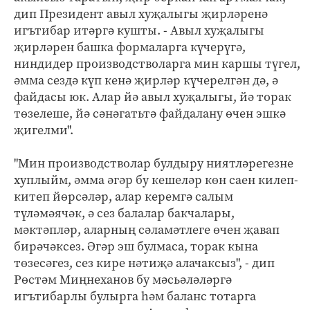
дип Президент авыл хуҗалыгы җирләренә
игътибар итәргә кушты. - Авыл хуҗалыгы
җирләрен башка формаларга күчерүгә,
ниндидер производстволарга мин каршы түгел,
әмма сездә күп кенә җирләр күчерелгән дә, ә
файдасы юк. Алар йә авыл хуҗалыгы, йә торак
төзелеше, йә сәнәгатьтә файдалану өчен эшкә
җигелми".
"Мин производстволар булдыру ниятләрегезне
хуплыйм, әмма әгәр бу кешеләр көн саен килеп-
китеп йөрсәләр, алар керемгә салым
түләмәячәк, ә сез балалар бакчалары,
мәктәпләр, аларның сәламәтлеге өчен җавап
бирәчәксез. Әгәр эш булмаса, торак кына
төзесәгез, сез кире нәтиҗә алачаксыз", - дип
Рөстәм Миңнеханов бу мәсьәләләргә
игътибарлы булырга һәм баланс тотарга