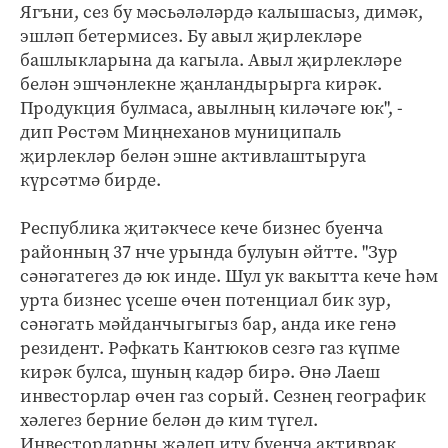
Ягъни, сез бу мәсьәләләрдә калышасыз, димәк,
эшләп бетермисез. Бу авыл җирлекләре
башлыкларына да кагыла. Авыл җирлекләре
белән эшчәнлекне җанландырырга кирәк.
Продукция булмаса, авылның киләчәге юк", -
дип Рөстәм Миңнеханов муниципаль
җирлекләр белән эшне активлаштыруга
күрсәтмә бирде.
Республика җитәкчесе кече бизнес буенча
районның 37 нче урында булуын әйтте. "Зур
сәнәгатегез дә юк инде. Шул ук вакытта кече һәм
урта бизнес үсеше өчен потенциал бик зур,
сәнәгать мәйданчыгыгыз бар, анда ике генә
резидент. Рәфкать Кантюков сезгә газ күпме
кирәк булса, шуның кадәр бирә. Әнә Лаеш
инвесторлар өчен газ сорый. Сезнең географик
хәлегез берние белән дә ким түгел.
Инвесторларны җәлеп итү буенча активрак