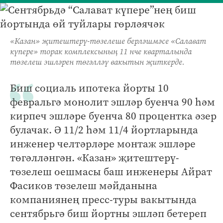
«Казан» җитештерү-төзелеше берләшмәсе «Салават
күпере» торак комплексының 11 нче кварталында
төзелеш эшләрен төгәлләү вакытын җиткерде.
Биш социаль ипотека йорты 10
февральгә монолит эшләр буенча 90 һәм
кирпеч эшләре буенча 80 процентка әзер
булачак. Ә 11/2 һәм 11/4 йортларында
инженер челтәрләре монтаж эшләре
төгәлләнгән. «Казан» җитештерү-
төзелеш оешмасы баш инженеры Айрат
Фасиков төзелеш мәйданына
компаниянең пресс-туры вакытында
сентябрьгә биш йортны эшләп бетереп