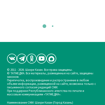
© 2011 - 2026. Шахри Казан. Все права защищены.
© ТАТМЕДИА. Все материалы, размещенные на сайте, защищены
законом.
Перепечатка, воспроизведение и распространение в любом
объеме информации, размещенной на сайте, возможна только с
письменного согласия редакций СМИ.
При поддержке Республиканского агентства по печати и
массовым коммуникациям «ТАТМЕДИА».
Наименование СМИ: Шахри Казан (Город Казань)