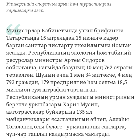
Универсиада спортчыларын һәм туристларны
каршыларга әзер.
Министрлар Кабинетында узган брифингта
Татарстанда 15 апрельдән 15 июньгә кадәр
барган санитар чистарту икеайлыгына йомгак
ясалды. Республиканың экология һәм табигый
ресурслар министры Артем Сидоров
сөйләгәнчә, кагыйдә бозуның 10 мең 762 очрагы
теркәлгән. Шуның өчен 1 мең 34 җитәкче, 4 мең
793 граждан, 179 предприятие һәм оешма 18,5
миллион сум штрафка тартылган.
Республиканың урман хуҗалыгы министрының
беренче урынбасары Харис Мусин,
автотрассалар буйларына 135 ял
мәйданчыклары ясалганлыгын әйтеп, Аллаһы
Тәгаләнең олы бүләге - урманнарны сакларга,
чүп-чар ташлап калдырмаска чакырды.