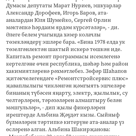
Думасы депутаты Марат Нуриев, эшкуарлар
Александр Дорофеев, Игорь Баров, ата-
аналардан Юля Шумейко, Сергей Орлин
мәктәпкә һәрдаим ярдәм күрсәтәләр», - ди.
Әлеге белем учагында хәзер колачлы
төзекләндерү эшләре бара. «Бина 1978 елда ук
төзелгәнлектән шактый искерә төшкән иде.
Капиталь ремонт программасы исемлегенә
кертелгәне өчен республика, шәһәр һәм район
хакимиятләренә рәхмәтлебез. Зөфәр Шаһапов
җитәкчелегендәге «Ремонтстройсервис плюс»
җаваплылыгы чикләнгән җәмгыять эшчеләре
бинаның түбәсен яңарту, электр, җылылык, су
челтәрләрен, тәрәзәләрен алмаштыру белән
мәшгульләр», - дип җылы фикерләрен
ирештерде Альбина Җәүдәт кызы. Сыйныф
бүлмәләрен тәртипкә китерүне ата-аналар үз
өсләренә алган. Альбина Шакирҗанова: