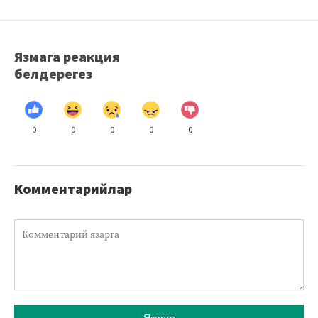
Язмага реакция
белдерегез
0
0
0
0
0
Комментарийлар
Язарга