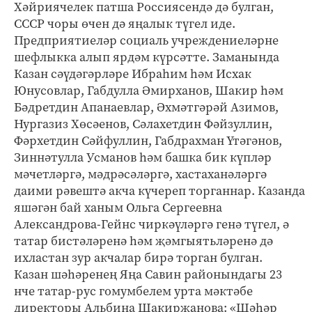
Хәйриячелек патша Россиясендә дә булган,
СССР чоры өчен дә яңалык түгел иде.
Предприятиеләр социаль учреждениеләрне
шефлыкка алып ярдәм күрсәтте. Заманында
Казан сәүдәгәрләре Ибраһим һәм Исхак
Юнусовлар, Габдулла Әмирханов, Шакир һәм
Бәдретдин Апанаевлар, Әхмәтгәрәй Азимов,
Нургазиз Хөсәенов, Сәлахетдин Фәйзуллин,
Фәрхетдин Сәйфуллин, Габдрахман Үтәгәнов,
Зиннәтулла Усманов һәм башка бик күпләр
мәчетләргә, мәдрәсәләргә, хастаханәләргә
даими рәвештә акча күчереп торганнар. Казанда
яшәгән бай ханым Ольга Сергеевна
Александрова-Гейнс чиркәүләргә генә түгел, ә
татар бистәләренә һәм җәмгыятьләренә дә
ихластан зур акчалар бирә торган булган.
Казан шәһәренең Яңа Савин районындагы 23
нче татар-рус гомумбелем урта мәктәбе
директоры Альбина Шакирҗанова: «Шәһәр