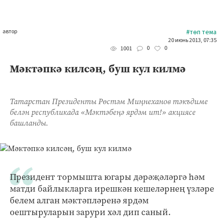
автор
#төп тема
20 июнь 2013, 07:35
0
0
1001
Мәктәпкә килсәң, буш кул килмә
Татарстан Президенты Рөстәм Миңнеханов тәкъдиме
белән республикада «Мәктәбеңә ярдәм ит!» акциясе
башланды.
Президент тормышта югары дәрәҗәләргә һәм
матди байлыкларга ирешкән кешеләрнең үзләре
белем алган мәктәпләренә ярдәм
оештыруларын зарури хәл дип саный.