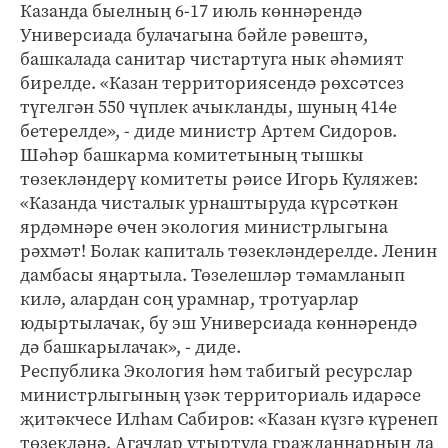
Казанда быелның 6-17 июль көннәрендә
Универсиада булачагына бәйле рәвештә,
башкалада санитар чистартуга нык әһәмият
бирелде. «Казан территориясендә рөхсәтсез
түгелгән 550 чүплек ачыкланды, шуның 414е
бетерелде», - диде министр Артем Сидоров.
Шәһәр башкарма комитетының тышкы
төзекләндерү комитеты рәисе Игорь Куляжев:
«Казанда чисталык урнаштыруда күрсәткән
ярдәмнәре өчен экология министрлыгына
рәхмәт! Болак капиталь төзекләндерелде. Ленин
дамбасы яңартыла. Төзелешләр тәмамланып
килә, алардан соң урамнар, тротуарлар
юдыртылачак, бу эш Универсиада көннәрендә
дә башкарылачак», - диде.
Республика Экология һәм табигый ресурслар
министрлыгының үзәк территориаль идарәсе
җитәкчесе Илһам Сабиров: «Казан күзгә күренеп
төзекләнә. Агачлар утыртуда гражданнарның да