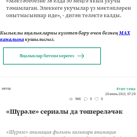
«Мәктәбебезне 38 елда 50 меңгә якын укучы
тәмамлаган. Элеккеге укучылар үз мәктәпләрен
онытмасыннар иде», - дигән теләктә калды.
Кызыклы яңалыкларны күзәтеп бару өчен безнең
МАХ
каналына
кушылыгыз.
Яңалыклар битенә керегез
автор
#төп тема
20 июнь 2013, 07:29
0
0
966
«Шүрәле» сериалы да төшереләчәк
«Шүрәле» анимация фильмы халыкара анимация