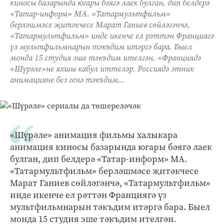
киносы базарында югары бәягә лаек булган, дип белдерә
«Татар-информ» МА. «Татармультфильм»
берләшмәсе җитәкчесе Марат Ганиев сөйләгәнчә,
«Татармультфильм» инде икенче ел рәттән Франциягә
үз мультфильмнарын тәкъдим итәргә бара. Быел
монда 15 студия эше тәкъдим ителгән. «Франциядә
«Шүрәле»не яхшы кабул иттеләр. Россиядә этник
анимацияне без генә тәкъдим...
«Шүрәле» анимация фильмы халыкара
анимация киносы базарында югары бәягә лаек
булган, дип белдерә «Татар-информ» МА.
«Татармультфильм» берләшмәсе җитәкчесе
Марат Ганиев сөйләгәнчә, «Татармультфильм»
инде икенче ел рәттән Франциягә үз
мультфильмнарын тәкъдим итәргә бара. Быел
монда 15 студия эше тәкъдим ителгән.