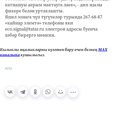
катнашуы аерым мактауга лаек», - дип җылы
фикере белән уртаклашты.
Яшел зонага чүп түгүчеләр турында 267-68-87
«кайнар элемтә» телефоны яки
eco.signal@tatar.ru электрон адресы буенча
хәбәр бирергә мөмкин.
Кызыклы яңалыкларны күзәтеп бару өчен безнең
МАХ
каналына
кушылыгыз.
#250