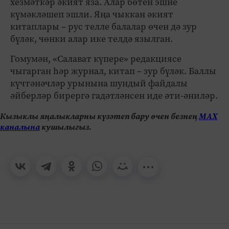
хезмәткәр әкият яза. Алар бөтен эшне
күмәкләшеп эшли. Яңа чыккан әкият
китаплары – рус телле балалар өчен дә зур
бүләк, чөнки алар ике телдә язылган.
Гомумән, «Салават күпере» редакциясе
чыгарган һәр журнал, китап – зур бүләк. Баллы
күчтәнәчләр урынына шундый файдалы
әйберләр бирергә гадәтләнсен иде әти-әниләр.
Кызыклы яңалыкларны күзәтеп бару өчен безнең
МАХ
каналына
кушылыгыз.