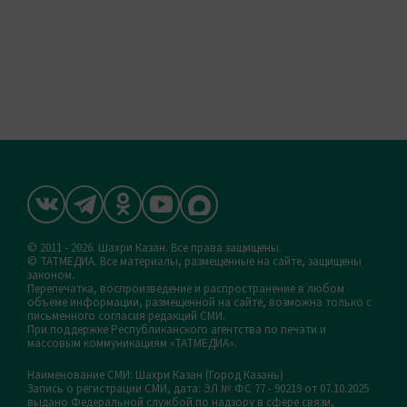
© 2011 - 2026. Шахри Казан. Все права защищены.
© ТАТМЕДИА. Все материалы, размещенные на сайте, защищены
законом.
Перепечатка, воспроизведение и распространение в любом
объеме информации, размещенной на сайте, возможна только с
письменного согласия редакций СМИ.
При поддержке Республиканского агентства по печати и
массовым коммуникациям «ТАТМЕДИА».
Наименование СМИ: Шахри Казан (Город Казань)
Запись о регистрации СМИ, дата: ЭЛ № ФС 77 - 90219 от 07.10.2025
выдано Федеральной службой по надзору в сфере связи,