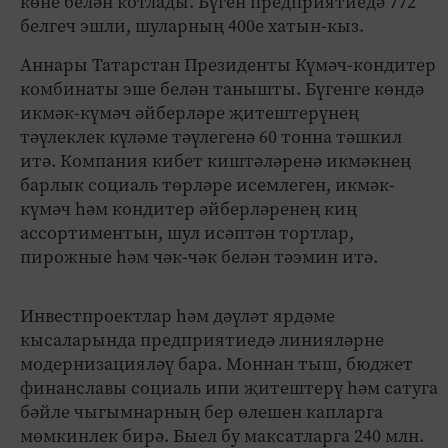
көне белән котлады. Бүген предприятиедә 772
белгеч эшли, шуларның 400е хатын-кыз.
Аннары Татарстан Президенты Күмәч-кондитер
комбинаты эше белән танышты. Бүгенге көндә
икмәк-күмәч әйберләре җитештерүнең
тәүлеклек күләме тәүлегенә 60 тонна тәшкил
итә. Компания кибет киштәләренә икмәкнең
барлык социаль төрләре исемлеген, икмәк-
күмәч һәм кондитер әйберләренең киң
ассортиментын, шул исәптән тортлар,
пирожные һәм чәк-чәк белән тәэмин итә.
Инвестпроектлар һәм дәүләт ярдәме
кысаларында предприятиедә линияләрне
модернизацияләү бара. Моннан тыш, бюджет
финанславы социаль ипи җитештерү һәм сатуга
бәйле чыгымнарның бер өлешен капларга
мөмкинлек бирә. Быел бу максатларга 240 млн.