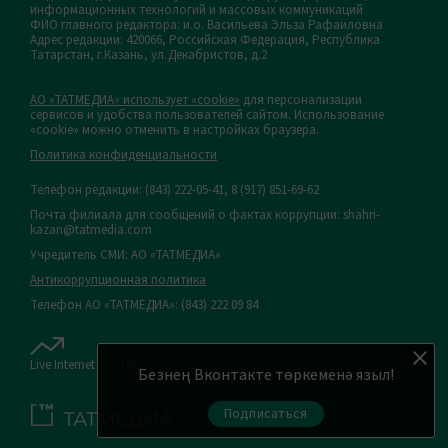
информационных технологий и массовых коммуникаций
ФИО главного редактора: и.о. Васильева Эльза Рафаиловна
Адрес редакции: 420066, Российская Федерация, Республика
Татарстан, г.Казань, ул.Декабристов, д.2
АО «ТАТМЕДИА» использует «cookie»
для персонализации
сервисов и удобства пользователей сайтом. Использование
«cookie» можно отменить в настройках браузера.
Политика конфиденциальности
Телефон редакции:
(843) 222-05-41, 8 (917) 851-69-62
Почта филиала для сообщений о фактах коррупции: shahri-
kazan@tatmedia.com
Учредитель СМИ: АО «ТАТМЕДИА»
Антикоррупционная политика
Телефон АО «ТАТМЕДИА»: (843) 222 09 84
Live Internet
16+
Безнең Вконтакте төркеменә языл!
Подписаться