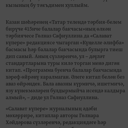
кызының бу тәкъдимен хуплыйм.
Казан шәһәренең «Татар телендә тәрбия-белем
бирүче 415нче балалар бакчасы»ның өлкән
тәрбиячесе Гөлназ Сафиуллина да «Салават
күпере» редакциясе чыгарган «Күңелле әлифба»
басмасы һәр балалар бакчасында булырга тиеш
дип саный. Аның сүзләренчә, ул – дәүләт
стандартларына туры килә торган менә дигән
китап. «Программа буенча балалар бакчасында
хәреф өйрәнү каралмаган. Әлеге китап белән без
аваз өйрәндек. Бала авазны күрмичә, ишетмичә,
язу күнекмәләрен булдырмыйча исендә калдыра
алмый», – диде ул Гөлназ Сафиуллина.
«Салават күпере» журналының әдәби
мөхәррире, китаплар авторы Гөлнара
Хәйдәрова сүзләренчә, редакциядәге һәр