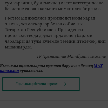
сум каралган, бу икмәкнең әлеге категориясенә
бәяләрне саклап калырга мөмкинлек бирәчәк.
Рөстәм Миңнеханов производствоны карап
чыкты, хезмәткәрләр белән сөйләште.
Татарстан Республикасы Президенты
производствода дәүләт ярдәменең барлык
чаралары да тулы күләмдә тәэмин ителәчәк, дип
ышандырды.
ТР Президенты Матбугат хезмәте
Кызыклы яңалыкларны күзәтеп бару өчен безнең
МАХ
каналына
кушылыгыз.
Яңалыклар битенә керегез