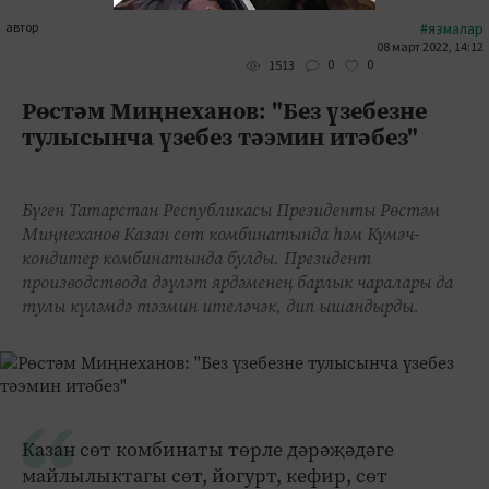
автор
#язмалар
08 март 2022, 14:12
0
0
1513
Рөстәм Миңнеханов: "Без үзебезне
тулысынча үзебез тәэмин итәбез"
Бүген Татарстан Республикасы Президенты Рөстәм
Миңнеханов Казан сөт комбинатында һәм Күмәч-
кондитер комбинатында булды. Президент
производствода дәүләт ярдәменең барлык чаралары да
тулы күләмдә тәэмин ителәчәк, дип ышандырды.
Казан сөт комбинаты төрле дәрәҗәдәге
майлылыктагы сөт, йогурт, кефир, сөт