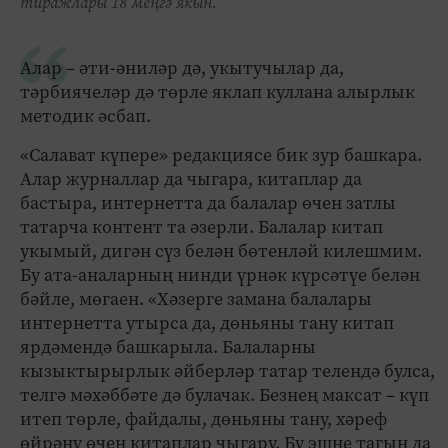
тиражлары 18 меңгә якын.
Алар – әти-әниләр дә, укытучылар да,
тәрбиячеләр дә төрле яклап куллана алырлык
методик әсбап.
«Салават күпере» редакциясе бик зур башкара.
Алар журналлар да чыгара, китаплар да
бастыра, интернетта да балалар өчен затлы
татарча контент та әзерли. Балалар китап
укымый, дигән сүз белән бөтенләй килешмим.
Бу ата-аналарның нинди үрнәк күрсәтүе белән
бәйле, мөгаен. «Хәзерге замана балалары
интернетта утырса да, дөньяны тану китап
ярдәмендә башкарыла. Балаларны
кызыктырырлык әйберләр татар телендә булса,
телгә мәхәббәте дә булачак. Безнең максат – күп
итеп төрле, файдалы, дөньяны тану, хәреф
өйрәнү өчен китаплар чыгару. Бу эшне тагын да