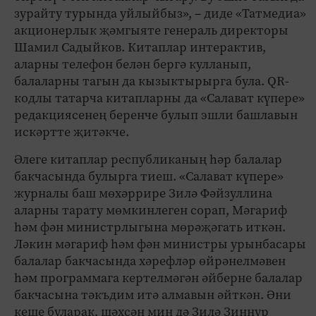
зурайту турында уйлыйбыз», – диде «Татмедиа»
акционерлык җәмгыяте генераль директоры
Шамил Садыйков. Китаплар интерактив,
аларны телефон белән бергә кулланып,
балаларны тагын да кызыктырырга була. QR-
кодлы татарча китапларны да «Салават күпере»
редакциясенең беренче булып эшли башлавын
искәртте җитәкче.
Әлеге китаплар республиканың һәр балалар
бакчасында булырга тиеш. «Салават күпере»
журналы баш мөхәррире Зилә Фәйзуллина
аларны тарату мөмкинлеген сорап, Мәгариф
һәм фән министрлыгына мөрәҗәгать иткән.
Ләкин мәгариф һәм фән министры урынбасары
балалар бакчасында хәрефләр өйрәнелмәвен
һәм программага кертелмәгән әйберне балалар
бакчасына тәкъдим итә алмавын әйткән. Әни
кеше буларак, шәхсән мин дә Зилә Зиннур