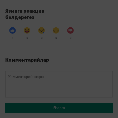
Язмага реакция
белдерегез
1
0
0
0
0
Комментарийлар
Язарга