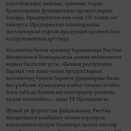
коктейльләре, каймак, эремчек, төрле
брендларның функциональ продуктларын
чыгара. Предприятие көн саен 576 тонна сөт
эшкәртә. Предприятие планнарында
җитештерелә торган продукция күләмен һәм
ассортиментын арттыру.
Коллектив белән аралашу барышында Рөстәм
Миңнеханов башкарылган эшнең мөһимлеген
аерым билгеләп үтте. «Безнең республика
барлык төп азык-төлек продуктларын
җитештерү буенча беренче урыннарны били.
Без үзебезне тулысынча үзебез тәэмин итәбез.
Алга таба да безнең җитештерүләр үсешенә
ярдәм итәчәкбез», - диде ТР Президенты.
Шулай ук форсаттан файдаланып, Рөстәм
Миңнеханов комбинат хезмәткәрләрен
якынлашып килүче Халыкара хатын-кызлар