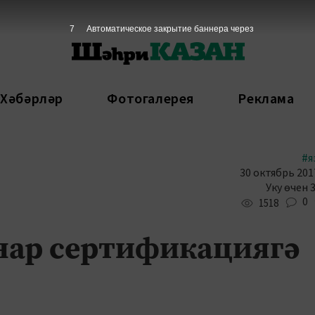
6
Автоматическое закрытие баннера через
 Хәбәрләр
Фотогалерея
Реклама
#я
30 октябрь 2017
Уку өчен 
0
1518
нар сертификациягә