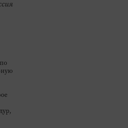
ссия
 по
рную
рое
дур,