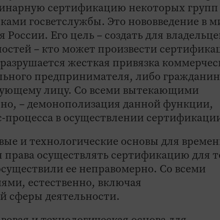
ринарную сертификацию некоторых групп
иками госветслужбы. Это нововведение в м
я России. Его цель – создать для владельце
остей – кто может произвести сертифик
 разрушается жесткая привязка коммерчес
ьного предпринимателя, либо гражданин
ующему лицу. Со всеми вытекающими
нно, – демонополизация данной функции,
с-процесса в осуществлении сертификаци
овые и технологические основы для време
 права осуществлять сертификацию для т
осуществили ее неправомерно. Со всеми
ми, естественно, включая
й сферы деятельности.
авовая и технологическая основа для