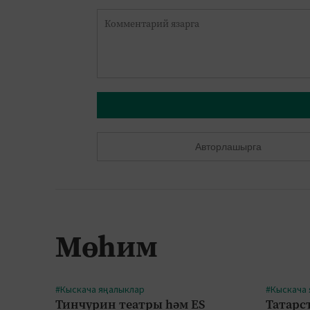
Авторлашырга
Мөһим
#Кыскача яңалыклар
#Кыскача
Тинчурин театры һәм ES
Татарст