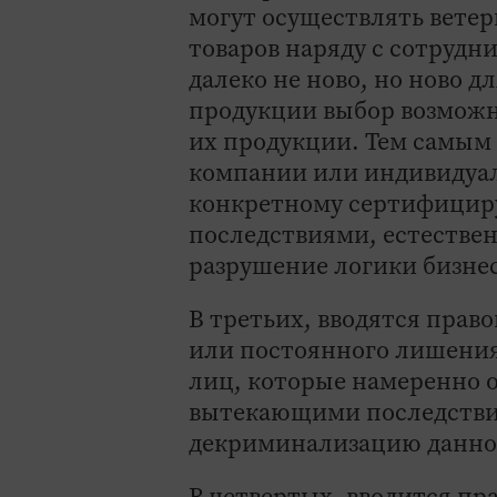
могут осуществлять вете
товаров наряду с сотрудн
далеко не ново, но ново дл
продукции выбор возможн
их продукции. Тем самым
компании или индивидуал
конкретному сертифицир
последствиями, естестве
разрушение логики бизне
В третьих, вводятся прав
или постоянного лишения
лиц, которые намеренно 
вытекающими последствия
декриминализацию данно
В четвертых, вводится пр