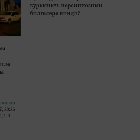
куркыныч: иерсиниозның
банко
билгеләре нинди?
счет
алача
ры
биле
ты
змалар
, 20:26
0