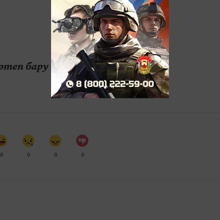
теп бару өчен безнең
МАХ
0
0
0
0