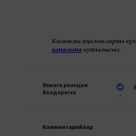
Кызыклы яңалыкларны күзә
каналына
кушылыгыз.
Язмага реакция
белдерегез
0
Комментарийлар