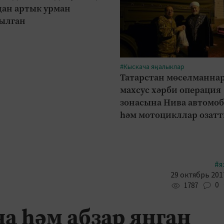
дан артык урман
ылган
#Кыскача яңалыклар
Татарстан мөселманна
махсус хәрби операция
зонасына Нива автомо
һәм мотоцикллар озат
#я
29 октябрь 2017
0
1787
а һәм абзар янган