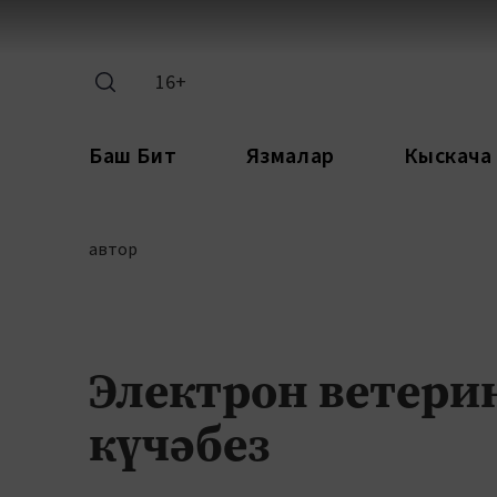
16+
Баш Бит
Язмалар
Кыскача
автор
Электрон ветери
күчәбез