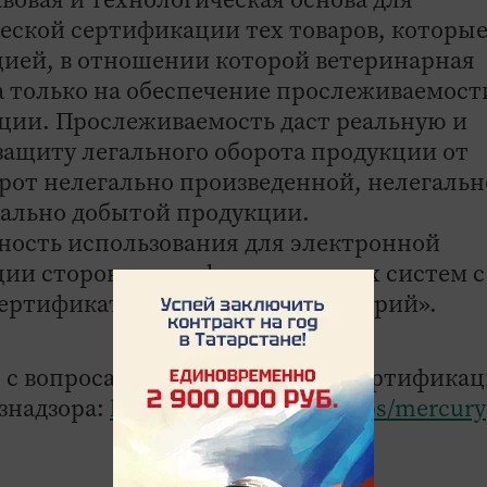
еской сертификации тех товаров, которы
цией, в отношении которой ветеринарная
 только на обеспечение прослеживаемост
ии. Прослеживаемость даст реальную и
ащиту легального оборота продукции от
рот нелегально произведенной, нелегальн
гально добытой продукции.
ность использования для электронной
ции сторонних информационных систем с
ертификатов из них в ГИС Меркурий».
 с вопросами электронной ветсертифика
знадзора:
http://www.fsvps.ru/fsvps/mercury