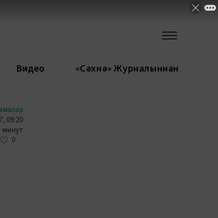
Видео
«Сәхнә» Журналыннан
змалар
, 09:20
3 минут
0