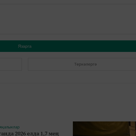
Язарга
Теркәлергә
 яңалыклар
анда 2026 елда 1,7 мең