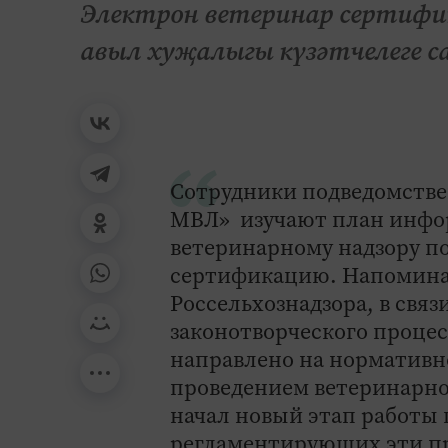
Электрон ветеринар сертифи
авыл хуҗалыгы күзәтчелеге 
Сотрудники подведомстве
МВЛ» изучают план инфо
ветеринарному надзору п
сертификацию. Напоминае
Россельхознадзора, в свя
законотворческого процес
направлено на нормативно
проведением ветеринарно
начал новый этап работы 
регламентирующих эти п