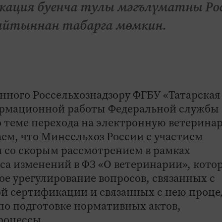
кация буенча тулы мәгълүматны Ро
сайтыннан табарга мөмкин.
нного Россельхознадзору ФГБУ «Татарская
рмационной работы Федеральной службы
о теме перехода на электронную ветерина
м, что Минсельхоз России с участием
зи со скорым рассмотрением в рамках
са изменений в ФЗ «О ветеринарии», кото
е урегулирование вопросов, связанных с
й сертификации и связанных с нею проце
по подготовке нормативных актов,
роцессы.