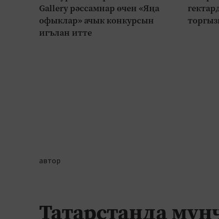
Gallery рәссамнар өчен «Яңа
гектар
офыклар» ачык конкурсын
торгыз
игълан итте
автор
Татарстанда мунч