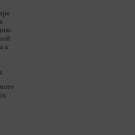
ире
в
ацию
кой
а к
и.
нного
ех