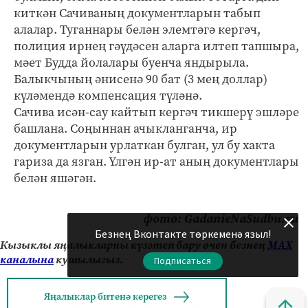
киткән Сачиваның документларын табып
алалар. Туганнары белән элемтәгә кергәч,
полиция ирнең гәүдәсен аларга илтеп тапшыра,
мәет Будда йолалары буенча яндырыла.
Балыкчының әнисенә 90 бат (3 мең доллар)
күләмендә компенсация түләнә.
Сачива исән-сау кайтып кергәч тикшерү эшләре
башлана. Соңыннан ачыкланганча, ир
документларын урлаткан булган, ул бу хакта
гариза да язган. Үлгән ир-ат аның документлары
белән яшәгән.
фото: GadanieNaSudbu.ru
Безнең Вконтакте төркеменә языл!
Кызыклы яңалыкларны күзәтеп бару өчен безнең
МАХ
каналына
кушылыгыз.
Подписаться
Яңалыклар битенә керегез