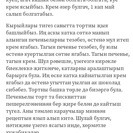
крем ясыйбыз. Крем әзер булгач, 1 кап май
салып болгатабыз.
Кырыйлары тигез савытта тортны җыя
башлыйбыз. Иң аскы катка сөткә манып
алынган печеньеларны тезәбез, өстенә мул итеп
крем ягабыз. Тагын печенье тезәбез, бу юлы
өстенә куертылган сөтне ягабыз. Тагын печенье,
тагын крем. Шул рәвешле, үзегезгә кирәкле
биеклеккә җиткәнче, катларны аралаштырып
барырга була. Иң өске катка кайнатылган крем
ягабыз да өстенә угычтан уылган ак шоколад
сибәбез. Тортны башка төрле дә бизәргә була.
Печеньелы торт та бисквиттан
пешерелгәненнән бер җире белән дә кайтыш
түгел. Аны тәмләп караучылар миннән
рецептын язып алып китә. Шулай булгач,
нәтиҗәне үзегез ясагыз инде, хөрмәтле
хуҗабикәләр.