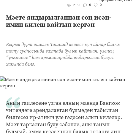
11 февраль 2018, 11:49
0
0
2350
Мәете яндырылганнан соң исән-
имин килеш кайтып кергән
Кырык дүрт яшьлек Таиланд кешесе күп айлар балык
тоту судносында вахтада булып кайткач, үзенең
“үлгәнлеге” һәм крематорийда яндырылган булуы
хакында белә.
Аның гаиләсенә узган елның маенда Бангкок
читендәге арендаланган бүлмәдән табылган
билгесез ир-атның үле гәдәсен алып киләләр.
Мәет таркалган булу сәбәпле, аны танып
булмый, әмма кесәсеннән балык тотарга дип