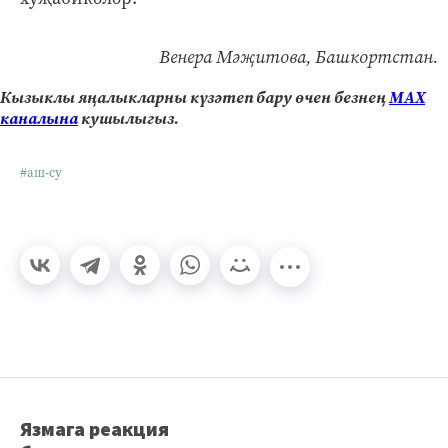
Венера Мәҗитова, Башкортстан.
Кызыклы яңалыкларны күзәтеп бару өчен безнең
МАХ
каналына
кушылыгыз.
#аш-су
Язмага реакция