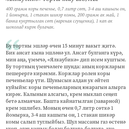
400 грамм коры печенье, 0,7 литр сөт, 3-4 аш кашыгы он,
1 йомырка, 1 стакан шикәр комы, 200 грамм ак май, 1
банка куертылган сөт (вареная сгущенка), 1 кап ак
шоколад кирәк булачак.
Бу тортны эшләр өчен 15 минут вакыт җитә.
Бик ансат кына эшләнә ул. Ансат булганга күрә,
мин аңа, үземчә, «Ялкаубикә» дип исем куштым.
Бу тортның үзенчәлеге шунда: аның коржларын
пешерергә кирәкми. Коржлар ролен коры
печеньелар үти. Шунысын алдан ук әйтеп
куйыйм: коры печеньеларның юкарагын алырга
кирәк. Калынын алсагыз, крем ныклап сеңеп
бетә алмаячак. Башта кайнатылган (заварной)
крем эшлибез. Моның өчен 0,7 литр сөткә 1
йомырка, 3-4 аш кашыгы он, 1 стакан шикәр
комы салып туглыйбыз. Шул массаны газ өстенә
куеп, агач кашык белән болгата-болгата, куе