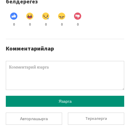
белдерегез
0
0
0
0
0
Комментарийлар
Язарга
Теркәлергә
Авторлашырга