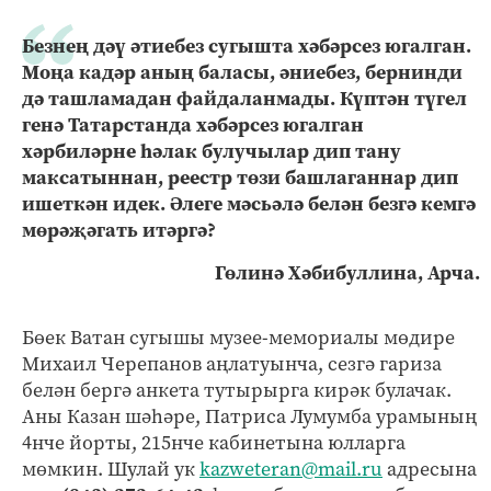
Безнең дәү әтиебез сугышта хәбәрсез югалган.
Моңа кадәр аның баласы, әниебез, бернинди
дә ташламадан файдаланмады. Күптән түгел
генә Татарстанда хәбәрсез югалган
хәрбиләрне һәлак булучылар дип тану
максатыннан, реестр төзи башлаганнар дип
ишеткән идек. Әлеге мәсьәлә белән безгә кемгә
мөрәҗәгать итәргә?
Гөлинә Хәбибуллина, Арча.
Бөек Ватан сугышы музее-мемориалы мөдире
Михаил Черепанов аңлатуынча, сезгә гариза
белән бергә анкета тутырырга кирәк булачак.
Аны Казан шәһәре, Патриса Лумумба урамының
4нче йорты, 215нче кабинетына юлларга
мөмкин. Шулай ук
kazweteran@mail.ru
адресына