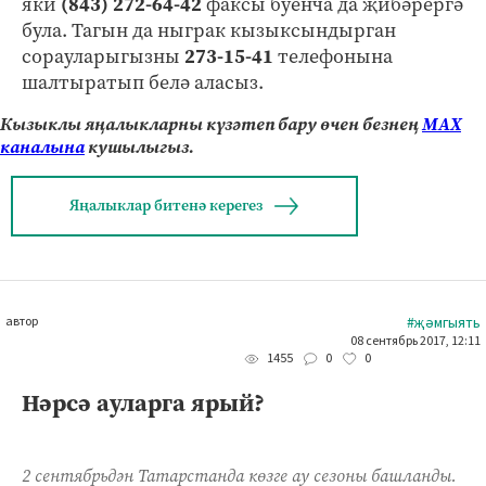
яки
(843) 272-64-42
факсы буенча да җибәрергә
була. Тагын да ныграк кызыксындырган
сорауларыгызны
273-15-41
телефонына
шалтыратып белә аласыз.
Кызыклы яңалыкларны күзәтеп бару өчен безнең
МАХ
каналына
кушылыгыз.
Яңалыклар битенә керегез
автор
#җәмгыять
08 сентябрь 2017, 12:11
0
0
1455
Нәрсә ауларга ярый?
2 сентябрьдән Татарстанда көзге ау сезоны башланды.