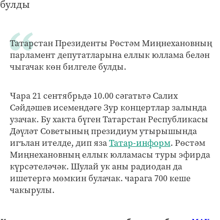
Татарстан Президенты Рөстәм Миңнехановның
парламент депутатларына еллык юллама белән
чыгачак көн билгеле булды.
Чара 21 сентябрьдә 10.00 сәгатьтә Салих
Сәйдәшев исемендәге Зур концертлар залында
узачак. Бу хакта бүген Татарстан Республикасы
Дәүләт Советының президиум утырышында
игълан ителде, дип яза
Татар-информ
. Рөстәм
Миңнехановның еллык юлламасы туры эфирда
күрсәтеләчәк. Шулай ук аны радиодан да
ишетергә мөмкин булачак. чарага 700 кеше
чакырулы.