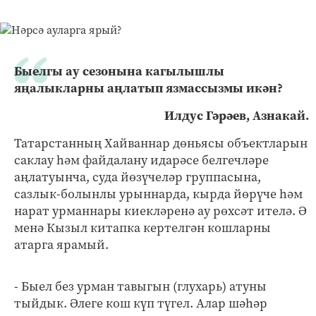
Быелгы ау сезонына кагылышлы
яңалыкларны аңлатып язмассызмы икән?
Илдус Гәрәев, Азнакай.
Татарстанның Хайваннар дөньясы объектларын
саклау һәм файдалану идарәсе белгечләре
аңлатуынча, суда йөзүчеләр группасына,
сазлык-болынлы урыннарда, кырда йөрүче һәм
нарат урманнары киекләренә ау рөхсәт ителә. Ә
менә Кызыл китапка кертелгән кошларны
атарга ярамый.
- Быел без урман тавыгын (глухарь) атуны
тыйдык. Әлеге кош күп түгел. Алар шәһәр