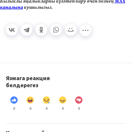
Кызыклы яңалыкларны күзәтеп бару өчен безнең
МАХ
каналына
кушылыгыз.
Язмага реакция
белдерегез
0
0
0
0
0