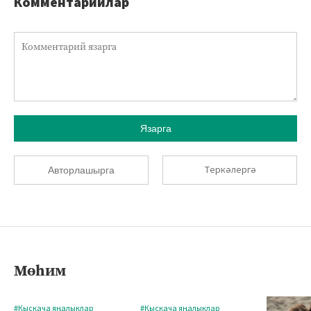
Комментарийлар
Язарга
Теркәлергә
Авторлашырга
Мөһим
#Кыскача яңалыклар
#Кыскача яңалыклар