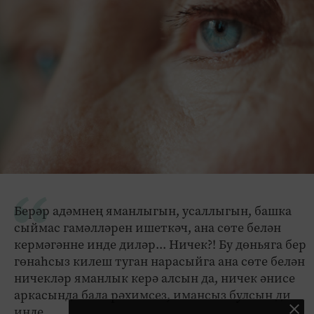
Берәр адәмнең яманлыгын, усаллыгын, башка
сыймас гамәлләрен ишеткәч, ана сөте белән
кермәгәнне инде диләр... Ничек?! Бу дөньяга бер
гөнаһсыз килеш туган нарасыйга ана сөте белән
ничекләр яманлык керә алсын да, ничек әнисе
аркасында бала рәхимсез, имансыз булсын ди
инде...