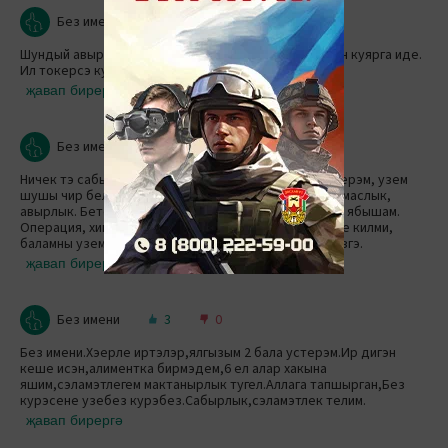
Без имени
1
0
Шундый авыр хэлгэ калганнарнын, телефон номерын куярга иде.
Ил токерсэ кул була
җавап бирергә
Без имени
5
0
Ничек тэ сабыр итэргэ кирэк. Мин ялгызым бала устерэм, узем
шушы чир белэн керэшэм. Куз алдына да китерэ алмаслык,
авырлык. Бетен тэнем, жаныем белэн яшэу ометенэ ябышам.
Операция, химиялэр.. Узем генэ белэм..Бер дэ китэсе килми,
баламны узем устереп, укытасым килэ.Туземлек сезгэ.
җавап бирергә
Без имени
3
0
Без имени.Хэерле иртэлэр,ялгызым 2 бала устерэм.Ир дигэн
кеше исэн,алиментка бирмэдем,6 ел алар хакына
яшим,сэламэтлегем мактанырлык тугел.Аллага тапшырган,Без
курэсене узебез курэбез.Сабырлык,сэламэтлек телим.
җавап бирергә