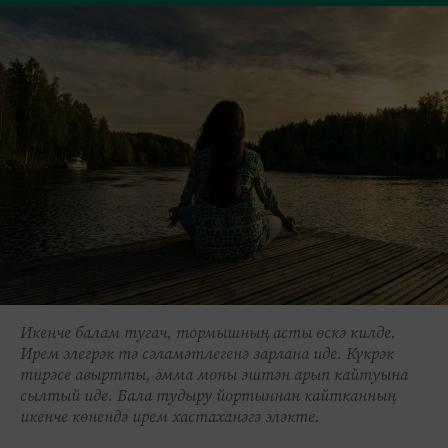
Икенче балам тугач, тормышның асты өскә килде.
Ирем элегрәк тә сәламәтлегенә зарлана иде. Күкрәк
тирәсе авыртты, әмма моны эштән арып кайтуына
сылтый иде. Бала тудыру йортыннан кайтканның
икенче көнендә ирем хастаханәгә эләкте.