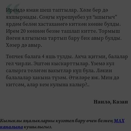
Иремдә яман шеш таптылар. Хәле бер дә
яхшырмады. Соңгы күрешүебез ул “ашыгыч”
ярдәм белән хастаханәгә киткән көнне булды.
Ирем 20 көннән безне ташлап китте. Тормыш
йөген ялгызыма тартып бару бик авыр булды.
Хәзер дә авыр.
Төпчек балага 4 яшь тулды. Акча җитми, балалар
гел чирли. Эштән кыскарттылар. Үземә кул
салырга теләгән вакытлар күп була. Ләкин
балалалар хакына түзәм. Әтиләре юк. Мин дә
китсәм, алар кем кулына калыр?..
Наилә, Казан
Кызыклы яңалыкларны күзәтеп бару өчен безнең
МАХ
каналына
кушылыгыз.