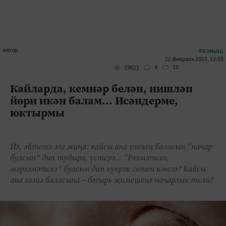
автор
#язмыш
22 февраль 2023, 13:05
4
10
19621
Кайларда, кемнәр белән, нишләп
йөри икән балам... Исәндерме,
юктырмы
Йә, әйтегез әле миңа: кайсы ана үзенең баласын “начар
булсын” дип тудыра, үстерә... “Рәхмәтсез,
мәрхәмәтсез” булсын дип күкрәк сөтен имезә? Кайсы
ана газиз баласына – бәгырь җимешенә начарлык тели?