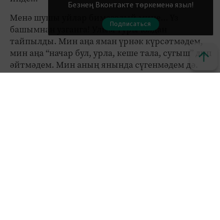
Безнең Вконтакте төркеменә языл!
Менә шушы уйлар бимазалый мине... Үз
Подписаться
башымнан узганга! Улым туры юлдан
тайпылды. Мин аңа яман үрнәк күрсәтмәдем,
мин аңа “начар бул, урла, кеше тала, сугыш” дип
әйтмәдем. Мин аның янында сүгенмәдем дә.
Ачуымны китергәндә дә “Бәхетең арткыры!”
дип сүгә идем. Әле карынымда чагында ук
Аллаһыма шөкер кылып, балама бары тик изге
теләкләр генә теләп үстергән улым имансыз да,
мәрхәмәтсез дә, шәфкатьсез дә. Бу сүзләрне әйтү
бик авыр, тик дөресе шул.
Гомерем буе намус белән тырышып хезмәт
куйдым – фермада эшләдем. Беркайчан
урламадым. Үз эшемне җиренә җиткереп
башкардым дип әйтә алам. Гаделсезлекне
күрсәм кызып китә торган гадәт булса да, кеше
белән эшләгәндә дә, аралашканда да сабыр
булдым. Берәүгә дә начар сүз әйтмәдем, яла