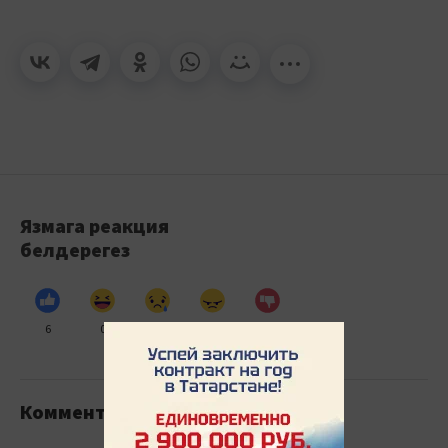
Язмага реакция
белдерегез
6
0
4
0
0
Комментарийлар
3