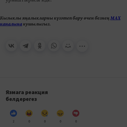
Кызыклы яңалыкларны күзәтеп бару өчен безнең
МАХ
каналына
кушылыгыз.
Язмага реакция
белдерегез
2
0
0
0
0