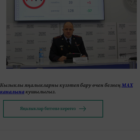
Кызыклы яңалыкларны күзәтеп бару өчен безнең
МАХ
каналына
кушылыгыз.
Яңалыклар битенә керегез