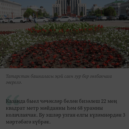
Татарстан башкаласы җәй саен зур бер гөлбакчага
әверелә.
Казанда быел чәчәкләр белән бизәлеш 22 мең
квадрат метр мәйданны һәм 68 урамны
колачлаячак. Бу эшләр узган елгы күләмнәрдән 3
мәртәбәгә күбрәк.