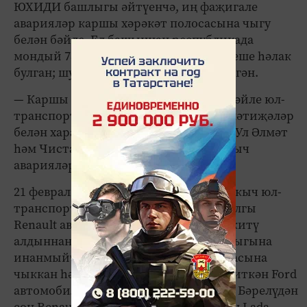
ЮХИДИ башлыгы әйтүенчә, иң фаҗигале
аварияләр каршы хәрәкәт полосасына чыгу
белән бәйле. Ел башыннан республикада
мондый 78 авария булган, аларда 39 кеше һәлак
булган; шулай ук 128 кеше җәрәхәтләнгән.
— Каршы як полосасына чыгу белән бәйле юл-
транспорт һәлакәтләре аеруча авыр нәтиҗәләр
белән характерлана, — диде Гарипов. Ул Әлмәт
һәм Чистай районнарындагы коточкыч
аварияләрне мисал итеп китерде.
21 февральдә Әлмәт районында коточкыч юл-
транспорт һәлакәте теркәлгән. 1964 елгы
Renault автомобиле йөртүчесе, узып китү
алдыннан маневрның куркынычсызлыгына
инанмыйча, каршы як хәрәкәт полосасына
чыккан һәм 1966 елгы йөртүче идарә иткән Ford
автомобиле белән яннан бәрелешкән. Бәрелүдән
соң Renault каршы якта хәрәкәт иткән Lada