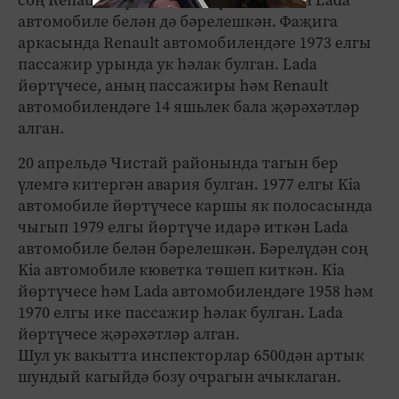
автомобиле белән дә бәрелешкән. Фаҗига
аркасында Renault автомобилендәге 1973 елгы
пассажир урында ук һәлак булган. Lada
йөртүчесе, аның пассажиры һәм Renault
автомобилендәге 14 яшьлек бала җәрәхәтләр
алган.
20 апрельдә Чистай районында тагын бер
үлемгә китергән авария булган. 1977 елгы Kia
автомобиле йөртүчесе каршы як полосасында
чыгып 1979 елгы йөртүче идарә иткән Lada
автомобиле белән бәрелешкән. Бәрелүдән соң
Kia автомобиле кюветка төшеп киткән. Kia
йөртүчесе һәм Lada автомобилендәге 1958 һәм
1970 елгы ике пассажир һәлак булган. Lada
йөртүчесе җәрәхәтләр алган.
Шул ук вакытта инспекторлар 6500дән артык
шундый кагыйдә бозу очрагын ачыклаган.