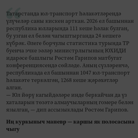
Татарстанда юл-транспорт һәлакәтләрендә
үлүчеләр саны кискен арткан. 2026 ел башыннан
республика юлларында 111 кеше һәлак булган,
бу узган ел белән чагыштырганда 24 кешегә
күбрәк. Әлеге борчулы статистика турында ТР
буенча эчке эәләр министрлыгының ЮХИДИ
идарәсе башлыгы Рөстәм Гарипов матбугат
конференциясендә сөйләде. Аның сүзләренчә,
республикада ел башыннан 1047 юл-транспорт
һәлакәте теркәлгән, 1268 кеше җәрәхәтләр
алган.
— Юл йөрү кагыйдәләре инде беркайчан да үз
хаталарын төзәтә алмаучыларның гомере белән
язылган, — дип ассызыклады Рөстәм Гарипов.
Иң куркыныч маневр — каршы як полосасына
чыгу