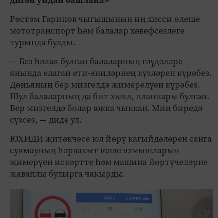
Рөстәм Гарипов чыгышының иң хисси өлеше
мототранспорт һәм балалар хәвефсезлеге
турында булды.
— Без һәлак булган балаларның гәүдәләре
янында елаган әти-әниләрнең күзләрен күрәбез.
Дөньяның бер мизгелдә җимерелүен күрәбез.
Шул балаларның да бит хыял, планнары булган.
Бер мизгелдә болар юкка чыккан. Мин биредә
сүзсез, — диде ул.
ЮХИДИ җитәкчесе юл йөрү кагыйдәләрен санга
сукмауның һәрвакыт кеше язмышларын
җимерүен искәртте һәм машина йөртүчеләрне
җаваплы булырга чакырды.