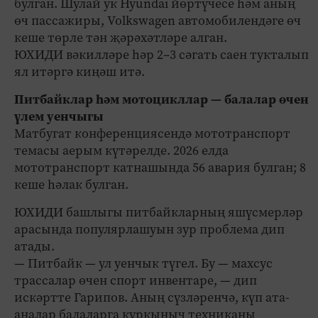
булган. Шулай ук Hyundai йөртүчесе һәм аның
өч пассажиры, Volkswagen автомобилендәге өч
кеше төрле тән җәрәхәтләре алган.
ЮХИДИ вәкилләре һәр 2–3 сәгать саен тукталып
ял итәргә киңәш итә.
Питбайклар һәм мотоцикллар — балалар өчен
үлем уенчыгы
Матбугат конференциясендә мототранспорт
темасы аерым күтәрелде. 2026 елда
мототранспорт катнашында 56 авария булган; 8
кеше һәлак булган.
ЮХИДИ башлыгы питбайкларның яшүсмерләр
арасында популярлашуын зур проблема дип
атады.
— Питбайк — ул уенчык түгел. Бу — махсус
трассалар өчен спорт инвентаре, — дип
искәртте Гарипов. Аның сүзләренчә, күп ата-
аналар балаларга куркыныч техниканы