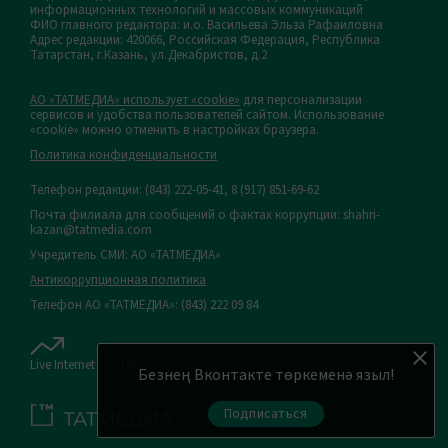
информационных технологий и массовых коммуникаций
ФИО главного редактора: и.о. Васильева Эльза Рафаиловна
Адрес редакции: 420066, Российская Федерация, Республика
Татарстан, г.Казань, ул.Декабристов, д.2
АО «ТАТМЕДИА» использует «cookie»
для персонализации
сервисов и удобства пользователей сайтом. Использование
«cookie» можно отменить в настройках браузера.
Политика конфиденциальности
Телефон редакции:
(843) 222-05-41, 8 (917) 851-69-62
Почта филиала для сообщений о фактах коррупции: shahri-
kazan@tatmedia.com
Учредитель СМИ: АО «ТАТМЕДИА»
Антикоррупционная политика
Телефон АО «ТАТМЕДИА»: (843) 222 09 84
Live Internet
16+
Безнең Вконтакте төркеменә языл!
Подписаться