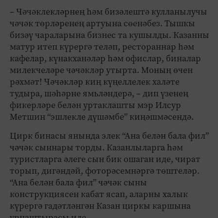
– Чәчәклекләрнең һәм бизәлештә кулланылучы
чәчәк төрләренең артуына сөенәбез. Тышкы
бизәү чараларына бизнес та кушылды. Казанны
матур итеп күрергә теләп, рестораннар һәм
кафелар, күнакханәләр һәм офислар, биналар
милекчеләре чәчәкләр утырта. Моның өчен
рәхмәт! Чәчәкләр киң күңеллелек халәте
тудыра, шәһәрне ямьләндерә, – дип үзенең
фикерләре белән уртаклашты мэр Илсур
Метшин “эшлекле дүшәмбе” киңәшмәсендә.
Цирк бинасы янында элек “Ана белән бала фил”
чәчәк сыннары торды. Казанлыларга һәм
туристларга әлеге сын бик ошаган иде, чират
торып, дигәндәй, фоторәсемнәргә төштеләр.
“Ана белән бала фил” чәчәк сыны
конструкциясен кабат ясап, аларны халык
күрергә гадәтләнгән Казан циркы каршына
урнаштырасы иде.