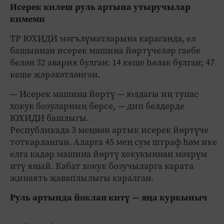
Исерек килеш руль артына утыручылар
кимеми
ТР ЮХИДИ мәгълүматларына караганда, ел
башыннан исерек машина йөртүчеләр гаебе
белән 32 авария булган: 14 кеше һәлак булган; 47
кеше җәрәхәтләнгән.
— Исерек машина йөртү — юлдагы иң тупас
хокук бозуларның берсе, — дип белдерде
ЮХИДИ башлыгы.
Республикада 3 меңнән артык исерек йөртүче
тоткарланган. Аларга 45 мең сум штраф һәм ике
елга кадәр машина йөртү хокукыннан мәхрүм
итү яный. Кабат хокук бозучыларга карата
җинаять җаваплылыгы каралган.
Руль артында йоклап китү — яңа куркыныч