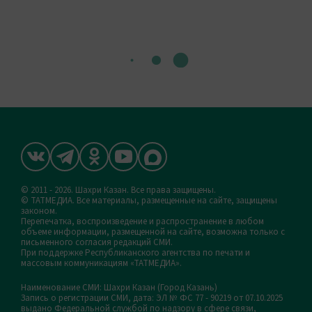
© 2011 - 2026. Шахри Казан. Все права защищены.
© ТАТМЕДИА. Все материалы, размещенные на сайте, защищены
законом.
Перепечатка, воспроизведение и распространение в любом
объеме информации, размещенной на сайте, возможна только с
письменного согласия редакций СМИ.
При поддержке Республиканского агентства по печати и
массовым коммуникациям «ТАТМЕДИА».
Наименование СМИ: Шахри Казан (Город Казань)
Запись о регистрации СМИ, дата: ЭЛ № ФС 77 - 90219 от 07.10.2025
выдано Федеральной службой по надзору в сфере связи,