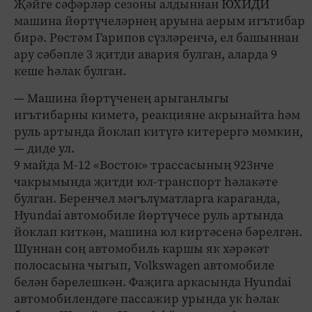
Җәйге сәфәрләр сезоны алдыннан ЮХИДИ
машина йөртүчеләрнең аруына аерым игътибар
бирә. Рөстәм Гарипов сүзләренчә, ел башыннан
ару сәбәпле 3 җитди авария булган, аларда 9
кеше һәлак булган.
— Машина йөртүченең арыганлыгы
игътибарны киметә, реакцияне акрынайта һәм
руль артында йоклап китүгә китерергә мөмкин,
— диде ул.
9 майда М-12 «Восток» трассасының 923нче
чакрымында җитди юл-транспорт һәлакәте
булган. Беренчел мәгълүматларга караганда,
Hyundai автомобиле йөртүчесе руль артында
йоклап киткән, машина юл киртәсенә бәрелгән.
Шуннан соң автомобиль каршы як хәрәкәт
полосасына чыгып, Volkswagen автомобиле
белән бәрелешкән. Фаҗига аркасында Hyundai
автомобилендәге пассажир урында ук һәлак