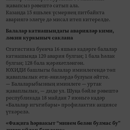
җавапсыз рәвештә сатып ала.
Казанда 15 яшьлек үсмернең питбайкта
авариягә эләгүе дә мисал итеп китерелде.
Балалар катнашындагы аварияләр кими,
ләкин куркыныч саклана
Статистика буенча 16 яшькә кадәрге балалар
катнашында 120 авария булган; 1 бала һәлак
булган; 128 бала җәрәхәтләнгән.
ЮХИДИ башлыгы балалар иминлегендә төп
җаваплылык әти-әниләрдә булуын әйтте.
— Балаларыбызның иминлеге — уртак
җаваплылык, — диде ул. Шуңа бәйле рәвештә
республикада 18 майдан 7 июньгә кадәр
«Балалар игътибары» профилактик акциясе
үткәрелә.
«Фаҗига һәрвакыт “минем белән булмас бу”
дигән уйдан башлана»