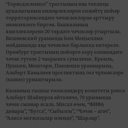
“Горводзеленхоз” трестының яңа теплица
хуҗалыгының кишәрлекләрен киңәйтү шәһәр
территориясендәге чәчәклекләрне арттыру
мөмкинлеге биргән. Башкаланың
яшеллекләренә 20 төрдәге чәчәкләр утыртыла.
Вишневский урамында һәм Меңъеллык
мәйданында яңа чәчәклек барлыкка китерелә.
Оренбург трактының шәһәргә керү өлешендәге
чәчәк түтәле 2 чакрымга сузылачак. Кремль,
Пушкин, Мөштәри, Павлюхин урамнарына,
Альберт Камалиев проспектына гөл чүлмәкләре
(кашпо) урнаштырыла.
Казанның тышкы төзекләндерү комитеты рәисе
Альберт Шайнуров әйткәнчә, 70 урынында
чәчәк сыннар ясала. Мисал өчен, “ФИФА
дивары”, “Бутса”, “Сыбызгы”, “Чәчәк – агач”,
“Алисә могҗизалар илендә”, “Шарлар”.