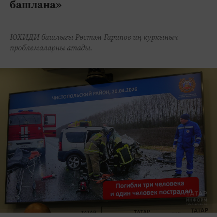
башлана»
ЮХИДИ башлыгы Рөстәм Гарипов иң куркыныч
проблемаларны атады.