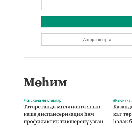
Авторлашырга
Мөһим
#Кыскача яңалыклар
#Кыскача
Татарстанда миллионга якын
Казанд
кеше диспансеризация һәм
кат тә
профилактик тикшеренү узган
һәлак 