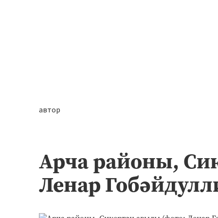
автор
Арча районы, Си
Ленар Гобәйдулл