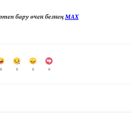
теп бару өчен безнең
МАХ
0
0
0
0