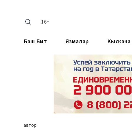
16+
Баш Бит
Язмалар
Кыскача
автор