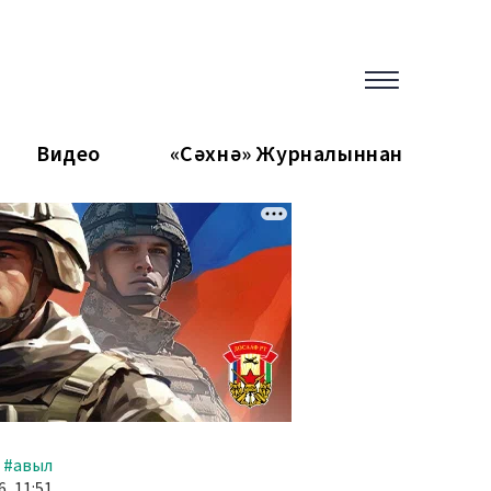
Видео
«Сәхнә» Журналыннан
#авыл
, 11:51