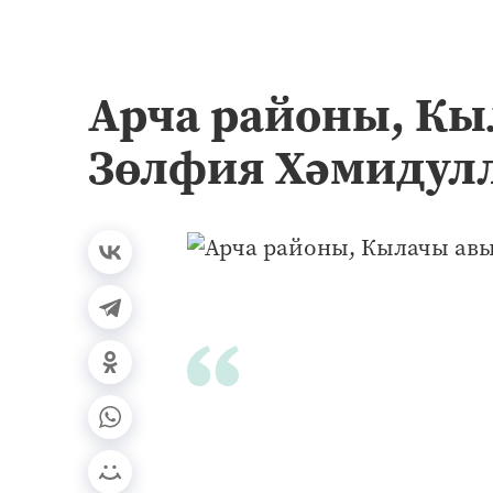
Арча районы, Кы
Зөлфия Хәмидул