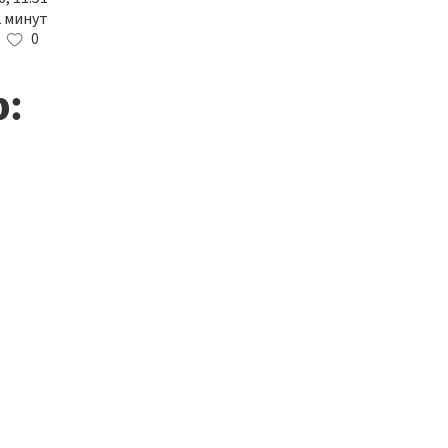
2 минут
0
: