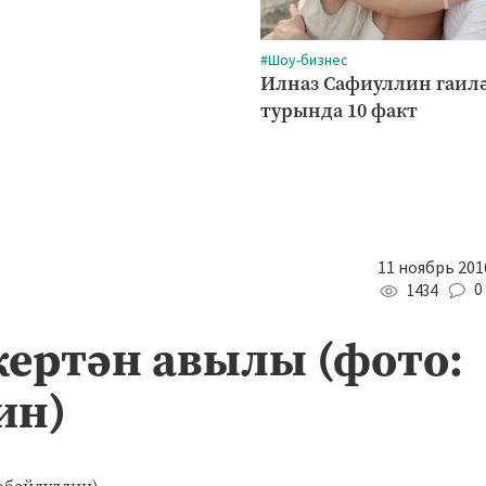
#Шоу-бизнес
Илназ Сафиуллин гаил
турында 10 факт
11 ноябрь 2016
0
1434
кертән авылы (фото:
ин)