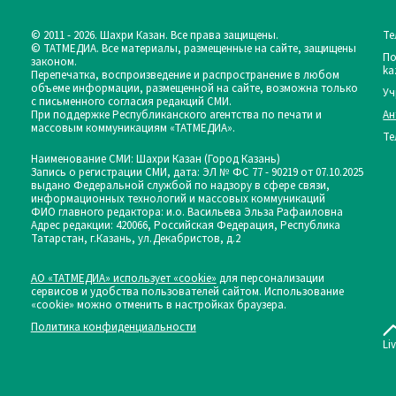
© 2011 - 2026. Шахри Казан. Все права защищены.
Те
© ТАТМЕДИА. Все материалы, размещенные на сайте, защищены
По
законом.
ka
Перепечатка, воспроизведение и распространение в любом
объеме информации, размещенной на сайте, возможна только
Уч
с письменного согласия редакций СМИ.
При поддержке Республиканского агентства по печати и
Ан
массовым коммуникациям «ТАТМЕДИА».
Те
Наименование СМИ: Шахри Казан (Город Казань)
Запись о регистрации СМИ, дата: ЭЛ № ФС 77 - 90219 от 07.10.2025
выдано Федеральной службой по надзору в сфере связи,
информационных технологий и массовых коммуникаций
ФИО главного редактора: и.о. Васильева Эльза Рафаиловна
Адрес редакции: 420066, Российская Федерация, Республика
Татарстан, г.Казань, ул.Декабристов, д.2
АО «ТАТМЕДИА» использует «cookie»
для персонализации
сервисов и удобства пользователей сайтом. Использование
«cookie» можно отменить в настройках браузера.
Политика конфиденциальности
Li