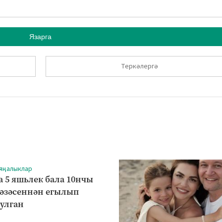
Язарга
Теркәлергә
 яңалыклар
а 5 яшьлек бала 10нчы
рәзәсеннән егылып
булган