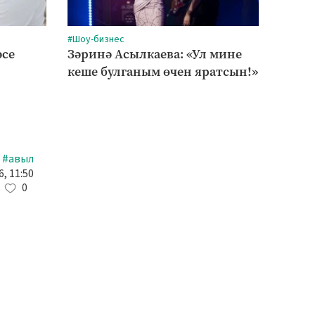
#Шоу-бизнес
#Сәлам
әсе
Зәринә Асылкаева: «Ул мине
Трена
кеше булганым өчен яратсын!»
торм
дә
#авыл
, 11:50
0