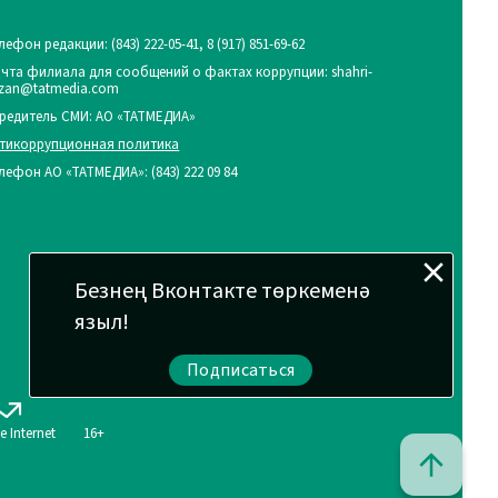
лефон редакции:
(843) 222-05-41, 8 (917) 851-69-62
чта филиала для сообщений о фактах коррупции: shahri-
zan@tatmedia.com
редитель СМИ: АО «ТАТМЕДИА»
тикоррупционная политика
лефон АО «ТАТМЕДИА»: (843) 222 09 84
Безнең Вконтакте төркеменә
языл!
Подписаться
ve Internet
16+