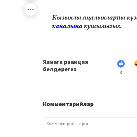
Кызыклы яңалыкларны күзә
каналына
кушылыгыз.
Язмага реакция
белдерегез
0
Комментарийлар