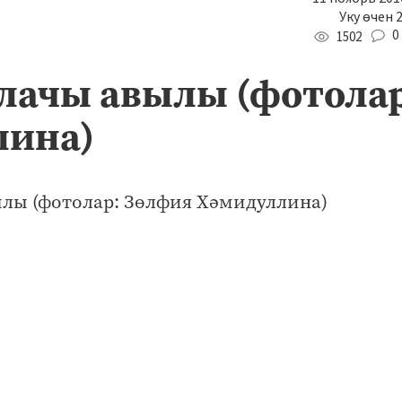
Уку өчен 
0
1502
лачы авылы (фотолар
лина)