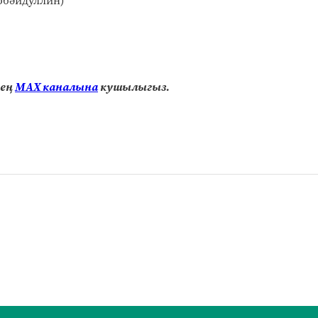
нең
МАХ каналына
кушылыгыз.