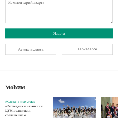
Язарга
Теркәлергә
Авторлашырга
Мөһим
#Кыскача яңалыклар
«Татмедиа» и казанский
ЦУМ подписали
соглашение о