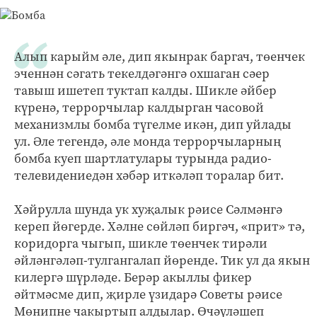
Алып карыйм әле, дип якынрак баргач, төенчек
эченнән сәгать текелдәгәнгә охшаган сәер
тавыш ишетеп туктап калды. Шикле әйбер
күренә, террорчылар калдырган часовой
механизмлы бомба түгелме икән, дип уйлады
ул. Әле тегендә, әле монда террорчыларның
бомба куеп шартлатулары турында радио-
телевидениедән хәбәр иткәләп торалар бит.
Хәйрулла шунда ук хуҗалык рәисе Сәлмәнгә
кереп йөгерде. Хәлне сөйләп биргәч, «прит» тә,
коридорга чыгып, шикле төенчек тирәли
әйләнгәләп-тулгангалап йөренде. Тик ул да якын
килергә шүрләде. Берәр акыллы фикер
әйтмәсме дип, җирле үзидарә Советы рәисе
Мөнипне чакыртып алдылар. Өчәүләшеп