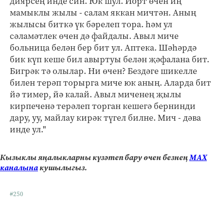
диярсең инде син. Юк шул. Йорт өчен иң
мамыклы жылы - салам яккан мичтән. Аның
жылысы биткә үк бәрелеп тора. һәм ул
сәламәтлек өчен дә файдалы. Авыл миче
больница белән бер бит ул. Аптека. Шәһәрдә
бик күп кеше бил авыртуы белән җәфалана бит.
Бигрәк тә олылар. Ни өчен? Бездәге шикелле
билен терәп торырга миче юк аның. Аларда бит
йә тимер, йә калай. Авыл миченең җылы
кирпеченә терәлеп торган кешегә бернинди
дару, уу, майлау кирәк түгел билне. Мич - дәва
инде ул."
Кызыклы яңалыкларны күзәтеп бару өчен безнең
МАХ
каналына
кушылыгыз.
#250