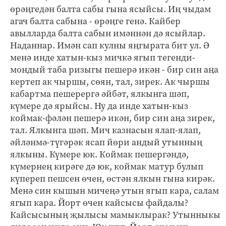
өрәңгедән балта сабы гына ясыйсы. Иң чыдам
агач балта сабына - өрәңге генә. Кайбер
авылларда балта сабын имәннән дә ясыйлар.
Наданнар. Имән сап кулны яңгырата бит ул. Ә
менә инде хатын-кыз мичкә ягып тегенди-
мондый таба ризыгы пешерә икән - бир син аңа
кертеп ак чыршы, сөян, тал, зирек. Ак чыршы
кабартма пешерергә әйбәт, ялкынга шәп,
күмере дә ярыйсы. Ну да инде хатын-кыз
коймак-фәлән пешерә икән, бир син аңа зирек,
тал. Ялкынга шәп. Мич казнасын ялап-ялап,
әйләнмә-түгәрәк ясап йөри андый утынның
ялкыны. Күмере юк. Коймак пешергәндә,
күмернең кирәге дә юк, коймак матур булып
күпереп пешсен өчен, өстән ялкын гына кирәк.
Менә син кышын мичеңә утын ягып кара, салам
ягып кара. Йорт өчен кайсысы файдалы?
Кайсысының җылысы мамыклырак? Утынныкы