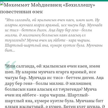
"Ипи салганда, өй җылынсын өчен каен, имән шәп. Ну
аларны мунчага ягарга ярамый, исе чыгуы бар. Мунчада
ис тисә - беттем диген. Аңа дару бер генә - бозлы
миләш. Ә миләшнең бозлысын каян аласың ел
тәүлегендә? Мунча өчен иң әйбәте - кара чыршы.
Шартлый-шартлый яна, күмере куәтле була. Мунчаны
бит...
"Ипи салганда, өй җылынсын өчен каен, имән
шәп. Ну аларны мунчага ягарга ярамый, исе
чыгуы бар. Мунчада ис тисә - беттем диген. Аңа
дару бер генә - бозлы миләш. Ә миләшнең
бозлысын каян аласың ел тәүлегендә? Мунча
өчен иң әйбәте - кара чыршы. Шартлый-
шартлый яна, күмере куәтле була. Мунчаны бит
ялкын җылытмый, ә күмер. Бөтен куәт шунда. Ә