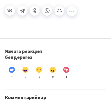
Язмага реакция
белдерегез
4
0
0
0
1
Комментарийлар