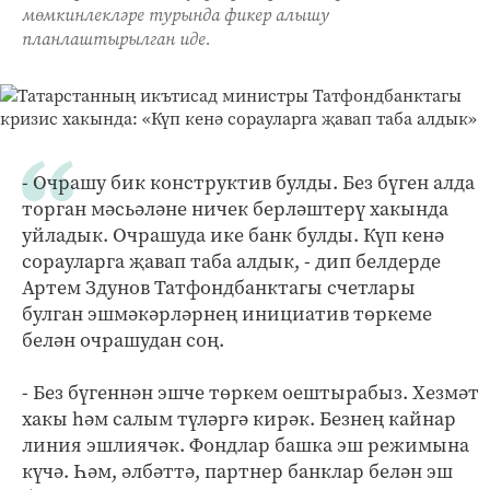
мөмкинлекләре турында фикер алышу
планлаштырылган иде.
- Очрашу бик конструктив булды. Без бүген алда
торган мәсьәләне ничек берләштерү хакында
уйладык. Очрашуда ике банк булды. Күп кенә
сорауларга җавап таба алдык, - дип белдерде
Артем Здунов Татфондбанктагы счетлары
булган эшмәкәрләрнең инициатив төркеме
белән очрашудан соң.
- Без бүгеннән эшче төркем оештырабыз. Хезмәт
хакы һәм салым түләргә кирәк. Безнең кайнар
линия эшлиячәк. Фондлар башка эш режимына
күчә. Һәм, әлбәттә, партнер банклар белән эш