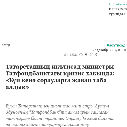
#Шоу-бизн
Илназ Саф
турында 1
автор
#икътисад
22 декабрь 2016, 08:10
0
0
1236
Татарстанның икътисад министры
Татфондбанктагы кризис хакында:
«Күп кенә сорауларга җавап таба
алдык»
Бүген Татарстанның икътисад министры Артем
Здуновның "Татфондбанк"та акчаларын саклаган
эшмәкәрләр белән очрашты. Очрашуда әлеге банкта
акчалары калган эшкуарларга ярдәм итү