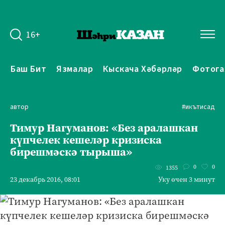
16+
Баш Бит
Язмалар
Кыскача Хәбәрләр
Фотога
автор
#икътисад
Тимур Нагуманов: «Без аралашкан
күпчелек кешеләр кризиска
бирешмәскә тырыша»
0
0
1355
23 декабрь 2016, 08:01
Уку өчен 3 минут