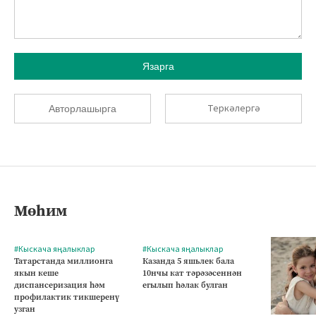
Язарга
Теркәлергә
Авторлашырга
Мөһим
#Кыскача яңалыклар
#Кыскача яңалыклар
Татарстанда миллионга
Казанда 5 яшьлек бала
якын кеше
10нчы кат тәрәзәсеннән
диспансеризация һәм
егылып һәлак булган
профилактик тикшеренү
узган