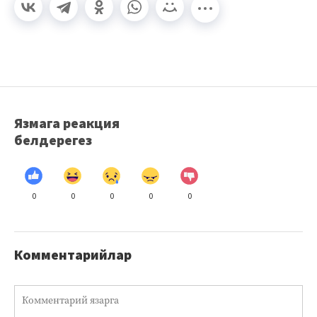
Язмага реакция
белдерегез
0
0
0
0
0
Комментарийлар