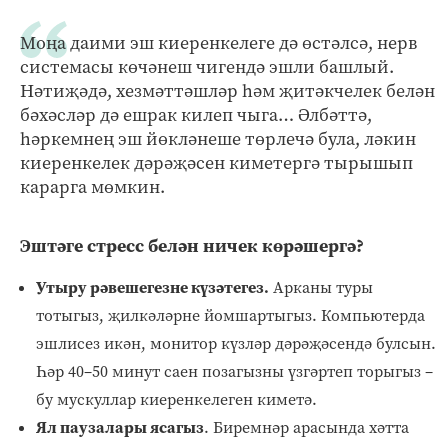
Моңа даими эш киеренкелеге дә өстәлсә, нерв
системасы көчәнеш чигендә эшли башлый.
Нәтиҗәдә, хезмәттәшләр һәм җитәкчелек белән
бәхәсләр дә ешрак килеп чыга… Әлбәттә,
һәркемнең эш йөкләнеше төрлечә була, ләкин
киеренкелек дәрәҗәсен киметергә тырышып
карарга мөмкин.
Эштәге стресс белән ничек көрәшергә?
Утыру рәвешегезне күзәтегез.
Арканы туры
тотыгыз, җилкәләрне йомшартыгыз. Компьютерда
эшлисез икән, монитор күзләр дәрәҗәсендә булсын.
Һәр 40–50 минут саен позагызны үзгәртеп торыгыз –
бу мускуллар киеренкелеген киметә.
Ял паузалары ясагыз
. Биремнәр арасында хәтта