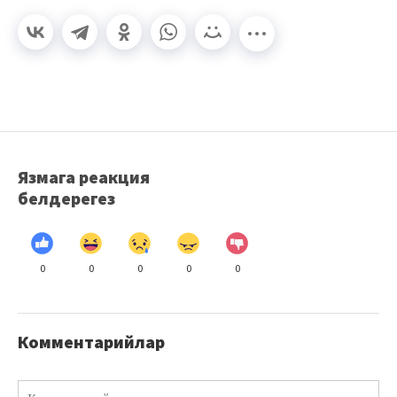
Язмага реакция
белдерегез
0
0
0
0
0
Комментарийлар