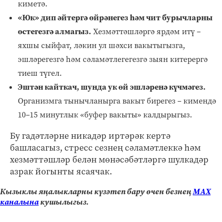
киметә.
«Юк» дип әйтергә өйрәнегез һәм чит бурычларны
өстегезгә алмагыз.
Хезмәттәшләргә ярдәм итү –
яхшы сыйфат, ләкин ул шәхси вакытыгызга,
эшләрегезгә һәм сәламәтлегегезгә зыян китерергә
тиеш түгел.
Эштән кайткач, шунда ук өй эшләренә күчмәгез.
Организмга тынычланырга вакыт бирегез – кимендә
10–15 минутлык «буфер вакыты» калдырыгыз.
Бу гадәтләрне никадәр иртәрәк кертә
башласагыз, стресс сезнең сәламәтлеккә һәм
хезмәттәшләр белән мөнәсәбәтләргә шулкадәр
азрак йогынты ясаячак.
Кызыклы яңалыкларны күзәтеп бару өчен безнең
МАХ
каналына
кушылыгыз.