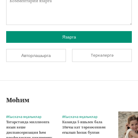
Язарга
Теркәлергә
Авторлашырга
Мөһим
#Кыскача яңалыклар
#Кыскача яңалыклар
Татарстанда миллионга
Казанда 5 яшьлек бала
якын кеше
10нчы кат тәрәзәсеннән
диспансеризация һәм
егылып һәлак булган
профилактик тикшеренү