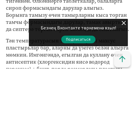
тигәннән. Өлкәннәргә таблеткалар, балаларга
сироп формасындагы дарулар алыгыз.
Борынга тамызу өчен тамырларны кыса торган
тамчы формасындагы дарулар, тамак авырткан
Безнең Вконтакте төркеменә языл!
да сиптерә торган спрей хакында да онытмагыз.
Подписаться
Тән температурасын төшерә торган махсус
пластырьлар бар, аларны да үзегез белән алырга
мөмкин. Имгәнгәндә, егылган да куллану өчен
антисептик (хлоргексидин яисә водород
перекисе) + бинт, төрле размердагы пластырь
алыгыз.
Авыртуны баса торган даруларны истән
чыгармагыз. Үзегез белән, күгәргән урыннарга
сөртер өчен крем, сузыла торган бинт та
алыгыз.
Ялда еш кына агулану, эч китү очраклары була.
Шул нисбәттән, сорбентлар (активлашкан
күмер һ.б.), ферментлар (мезим, панкреатин һ.