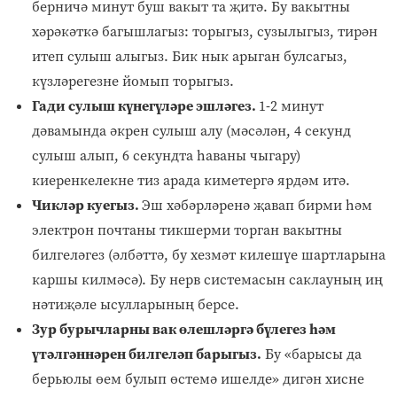
берничә минут буш вакыт та җитә. Бу вакытны
хәрәкәткә багышлагыз: торыгыз, сузылыгыз, тирән
итеп сулыш алыгыз. Бик нык арыган булсагыз,
күзләрегезне йомып торыгыз.
Гади сулыш күнегүләре эшләгез.
1-2 минут
дәвамында әкрен сулыш алу (мәсәлән, 4 секунд
сулыш алып, 6 секундта һаваны чыгару)
киеренкелекне тиз арада киметергә ярдәм итә.
Чикләр куегыз.
Эш хәбәрләренә җавап бирми һәм
электрон почтаны тикшерми торган вакытны
билгеләгез (әлбәттә, бу хезмәт килешүе шартларына
каршы килмәсә). Бу нерв системасын саклауның иң
нәтиҗәле ысулларының берсе.
Зур бурычларны вак өлешләргә бүлегез һәм
үтәлгәннәрен билгеләп барыгыз.
Бу «барысы да
берьюлы өем булып өстемә ишелде» дигән хисне