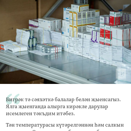
Бигрәк тә сәяхәткә балалар белән җыенсагыз.
Ялга җыенганда алырга кирәкле дарулар
исемлеген тәкъдим итәбез.
Тән температурасы күтәрелгәннән һәм салкын