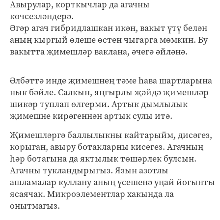
Авырулар, корткычлар да агачны
көчсезләндерә.
Әгәр агач гибридлашкан икән, вакыт үтү белән
аның кыргый өлеше өстен чыгарга мөмкин. Бу
вакытта җимешләр ваклана, әчегә әйләнә.
Әлбәттә инде җимешнең тәме һава шартларына
нык бәйле. Салкын, яңгырлы җәйдә җимешләр
шикәр туплап өлгерми. Артык дымлылык
җимешне кирәгеннән артык сулы итә.
Җимешләргә баллылыкны кайтарыйм, дисәгез,
корыган, авыру ботакларны кисегез. Агачның
һәр ботагына да яктылык төшәрлек булсын.
Агачны тукландырыгыз. Язын азотлы
ашламалар куллану аның үсешенә уңай йогынты
ясаячак. Микроэлементлар хакында ла
онытмагыз.