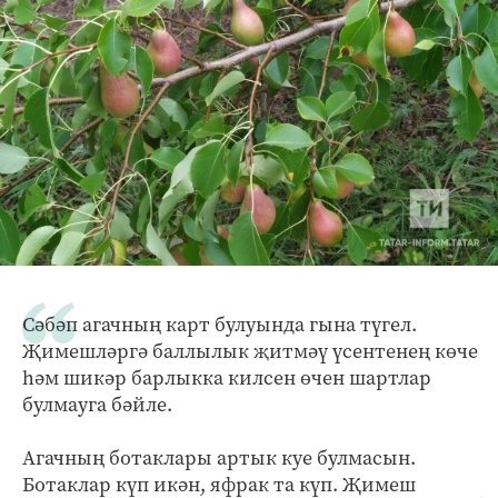
Сәбәп агачның карт булуында гына түгел.
Җимешләргә баллылык җитмәү үсентенең көче
һәм шикәр барлыкка килсен өчен шартлар
булмауга бәйле.
Агачның ботаклары артык куе булмасын.
Ботаклар күп икән, яфрак та күп. Җимеш