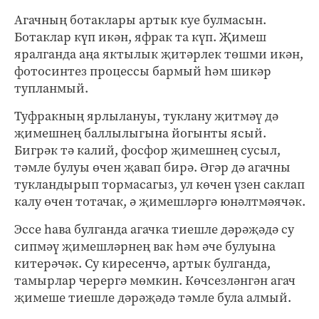
Агачның ботаклары артык куе булмасын.
Ботаклар күп икән, яфрак та күп. Җимеш
яралганда аңа яктылык җитәрлек төшми икән,
фотосинтез процессы бармый һәм шикәр
тупланмый.
Туфракның ярлылануы, туклану җитмәү дә
җимешнең баллылыгына йогынты ясый.
Бигрәк тә калий, фосфор җимешнең сусыл,
тәмле булуы өчен җавап бирә. Әгәр дә агачны
тукландырып тормасагыз, ул көчен үзен саклап
калу өчен тотачак, ә җимешләргә юнәлтмәячәк.
Эссе һава булганда агачка тиешле дәрәҗәдә су
сипмәү җимешләрнең вак һәм әче булуына
китерәчәк. Су киресенчә, артык булганда,
тамырлар черергә мөмкин. Көчсезләнгән агач
җимеше тиешле дәрәҗәдә тәмле була алмый.