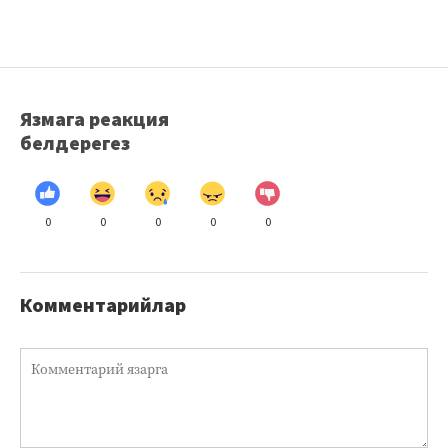
Язмага реакция
белдерегез
0
0
0
0
0
Комментарийлар