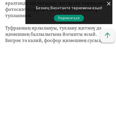
яралганда аңа яктылык җитәрлек төшми икән,
Безнең Вконтакте төркеменә языл!
фотосинтез процессы бармый һәм шикәр
тупланмый.
Подписаться
Туфракның ярлылануы, туклану җитмәү дә
җимешнең баллылыгына йогынты ясый.
Бигрәк тә калий, фосфор җимешнең сусыл,
тәмле булуы өчен җавап бирә. Әгәр дә агачны
тукландырып тормасагыз, ул көчен үзен саклап
калу өчен тотачак, ә җимешләргә юнәлтмәячәк.
Эссе һава булганда агачка тиешле дәрәҗәдә су
сипмәү җимешләрнең вак һәм әче булуына
китерәчәк. Су киресенчә, артык булганда,
тамырлар черергә мөмкин. Көчсезләнгән агач
җимеше тиешле дәрәҗәдә тәмле була алмый.
Авырулар, корткычлар да агачны
көчсезләндерә.