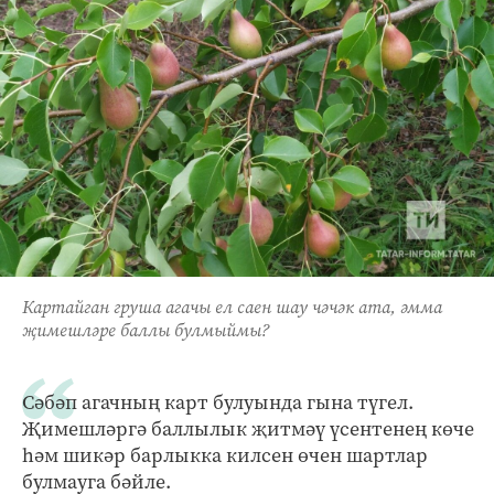
Картайган груша агачы ел саен шау чәчәк ата, әмма
җимешләре баллы булмыймы?
Сәбәп агачның карт булуында гына түгел.
Җимешләргә баллылык җитмәү үсентенең көче
һәм шикәр барлыкка килсен өчен шартлар
булмауга бәйле.