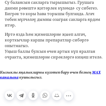
Су балансын сакларга тырышыгыз. Грушага
даими рәвештә җитәрлек күләмдә су сибегез.
Бигрәк тә коры һава торышы булганда. Агач
төбен мүлчәләү дымны озаграк сакларга ярдәм
итәр.
Иртә язда һәм җимешләрне җыеп алгач,
корткычлар каршы препаратлар сибәргә
онытмагыз.
Уңыш баллы булсын өчен артык күп яралган
очракта, җимешләрне сирәкләргә киңәш ителә.
Кызыклы яңалыкларны күзәтеп бару өчен безнең
МАХ
каналына
кушылыгыз.