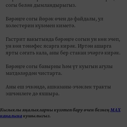
согы белән дымландырыгыз.
Бәрәңге согы йөрәк өчен дә файдалы, ул
холестерин күләмен киметә.
Гастрит вакытында бәрәңге согын ун көн эчеп,
ун көн тәнәфес ясарга кирәк. Иртән ашарга
ярты сәгать кала, аны бер стакан эчәргә кирәк.
Бәрәңге согы бавырны һәм үт куыгын агулы
матдәләрдән чистарта.
Аны еш эчкәндә, ашказаны-­эчәклек тракты
эшчәнлеге дә яхшыра.
Кызыклы яңалыкларны күзәтеп бару өчен безнең
МАХ
каналына
кушылыгыз.