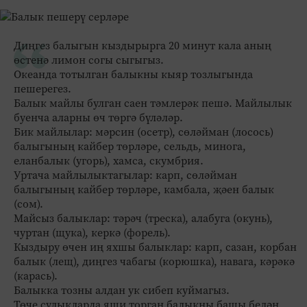
Диңгез балыгын кыздырырга 20 минут кала аның
өстенә лимон согы сыгыгыз.
Океанда тотылган балыкны кыяр тозлыгында
пешерегез.
Балык майлы булган саен тәмлерәк пешә. Майлылык
буенча аларны өч төргә бүләләр.
Бик майлылар: мәрсин (осетр), сөләйман (лосось)
балыгының кайбер төрләре, сельдь, минога,
еланбалык (угорь), хамса, скумбрия.
Уртача майлылыктагылар: карп, сөләйман
балыгының кайбер төрләре, камбала, җәен балык
(сом).
Майсыз балыклар: тәрәч (треска), алабуга (окунь),
чуртан (щука), керкә (форель).
Кыздыру өчен иң яхшы балыклар: карп, сазан, корбан
балык (лещ), диңгез чабагы (корюшка), навага, кәрәкә
(карась).
Балыкка тозны алдан ук сибеп куймагыз.
Төче сулыкларда яши торган балыкны башы белән