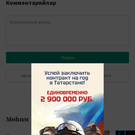
Комментарийлар
Язарга
Теркәлергә
Авторлашырга
Мөһим