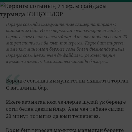
Бәрәңге согында иммунитетны яхшырта торган С
витамины бар. Икегә аерылган юка чәчләрне шулай ук
бәрәңге согы белән дәвалыйлар. Аны чәч төбенә сылап 20
минут тотыгыз да юып төшерегез. Коры бит тиресен
мамыкка манылган бәрәңге согы белән дымландырыгыз.
Бәрәңге согы йөрәк өчен дә файдалы, ул холестерин
күләмен киметә. Гастрит вакытында бәрәңге...
Бәрәңге согында иммунитетны яхшырта торган
С витамины бар.
Икегә аерылган юка чәчләрне шулай ук бәрәңге
согы белән дәвалыйлар. Аны чәч төбенә сылап
20 минут тотыгыз да юып төшерегез.
Коры бит тиресен мамыкка манылган бәрәңге