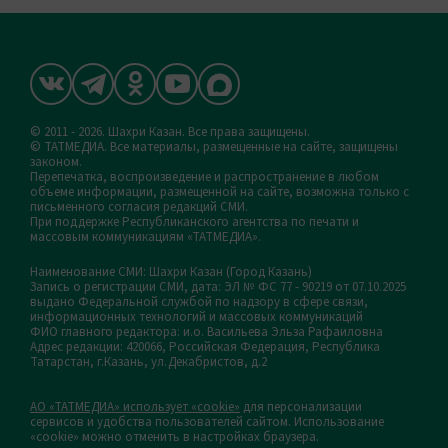
© 2011 - 2026. Шахри Казан. Все права защищены.
© ТАТМЕДИА. Все материалы, размещенные на сайте, защищены
законом.
Перепечатка, воспроизведение и распространение в любом
объеме информации, размещенной на сайте, возможна только с
письменного согласия редакций СМИ.
При поддержке Республиканского агентства по печати и
массовым коммуникациям «ТАТМЕДИА».
Наименование СМИ: Шахри Казан (Город Казань)
Запись о регистрации СМИ, дата: ЭЛ № ФС 77 - 90219 от 07.10.2025
выдано Федеральной службой по надзору в сфере связи,
информационных технологий и массовых коммуникаций
ФИО главного редактора: и.о. Васильева Эльза Рафаиловна
Адрес редакции: 420066, Российская Федерация, Республика
Татарстан, г.Казань, ул.Декабристов, д.2
АО «ТАТМЕДИА» использует «cookie»
для персонализации
сервисов и удобства пользователей сайтом. Использование
«cookie» можно отменить в настройках браузера.