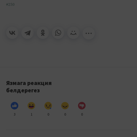
#250
Язмага реакция
белдерегез
3
1
0
0
0