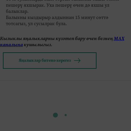
пешерү яхшырак. Уха пешерү өчен дә яхшы ул
балыклар.
Балыкны кыздырыр алдыннан 15 минут сөттә
тотсагыз, ул сусылрак була.
Кызыклы яңалыкларны күзәтеп бару өчен безнең
МАХ
каналына
кушылыгыз.
Яңалыклар битенә керегез