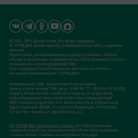
© 2011 - 2026. Шахри Казан. Все права защищены.
© ТАТМЕДИА. Все материалы, размещенные на сайте, защищены
законом.
Перепечатка, воспроизведение и распространение в любом
объеме информации, размещенной на сайте, возможна только с
письменного согласия редакций СМИ.
При поддержке Республиканского агентства по печати и
массовым коммуникациям «ТАТМЕДИА».
Наименование СМИ: Шахри Казан (Город Казань)
Запись о регистрации СМИ, дата: ЭЛ № ФС 77 - 90219 от 07.10.2025
выдано Федеральной службой по надзору в сфере связи,
информационных технологий и массовых коммуникаций
ФИО главного редактора: и.о. Васильева Эльза Рафаиловна
Адрес редакции: 420066, Российская Федерация, Республика
Татарстан, г.Казань, ул.Декабристов, д.2
АО «ТАТМЕДИА» использует «cookie»
для персонализации
сервисов и удобства пользователей сайтом. Использование
«cookie» можно отменить в настройках браузера.