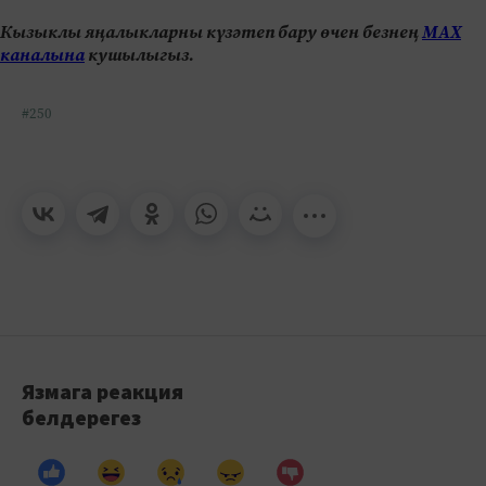
Кызыклы яңалыкларны күзәтеп бару өчен безнең
МАХ
каналына
кушылыгыз.
#250
Язмага реакция
белдерегез