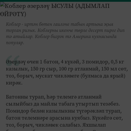
Коблер - иртән бөтен гаиләне табын артына җыя
торган ризык. Коблерны икенче төрле десерт пирог дип
тә атыйлар. Коблер бигрәк тә Америка кухнясында
популяр.
Әзерләү өчен 1 батон, 4 күкәй, 3 помидор, 0,5 кг
казылык, 150 гр сыр, 100 гр атланмай, 150 мл сөт,
тоз, борыч, мускат чикләвеге (булмаса да ярый)
кирәк.
Батонны турап, һәр телемгә атланмай
сылыйбыз да майлы табага утыртып тезәбез.
Помидор белән казылыкны түгәрәкләп турап,
батон телемнәре арасына куябыз. Күкәйгә сөт,
тоз, борыч, чикләвек салабыз. Яхшылап