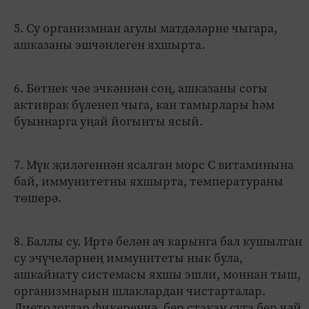
5. Су организмнан агулы матдәләрне чыгара,
ашказаны эшчәнлеген яхшырта.
6. Бөтнек чәе эчкәннән соң, ашказаны согы
активрак бүленеп чыга, кан тамырлары һәм
буыннарга уңай йогынты ясый.
7. Мүк җиләгеннән ясалган морс С витаминына
бай, иммунитетны яхшырта, температураны
төшерә.
8. Баллы су. Иртә белән ач карынга бал кушылган
су эчүчеләрнең иммунитеты нык була,
ашкайнату системасы яхшы эшли, моннан тыш,
организмнарын шлаклардан чистарталар.
Диетологлар фикеренчә, бер стакан суга бер чәй