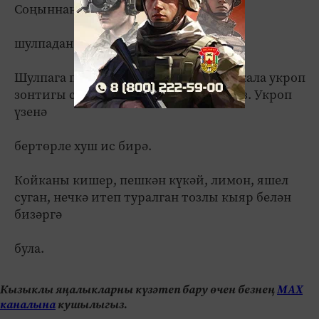
Соңыннан
шулпадан алалар гына.
Шулпага пешеп чыгарга ярты сәгать кала укроп
зонтигы салыгыз, аннары аны алыгыз. Укроп
үзенә
бертөрле хуш ис бирә.
Койканы кишер, пешкән күкәй, лимон, яшел
суган, нечкә итеп туралган тозлы кыяр белән
бизәргә
була.
Кызыклы яңалыкларны күзәтеп бару өчен безнең
МАХ
каналына
кушылыгыз.