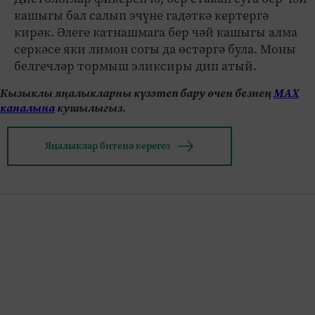
кашыгы бал салып эчүне гадәткә кертергә
кирәк. Әлеге катнашмага бер чәй кашыгы алма
серкәсе яки лимон согы да өстәргә була. Моны
белгечләр тормыш эликсиры дип атый.
Кызыклы яңалыкларны күзәтеп бару өчен безнең
МАХ
каналына
кушылыгыз.
Яңалыклар битенә керегез