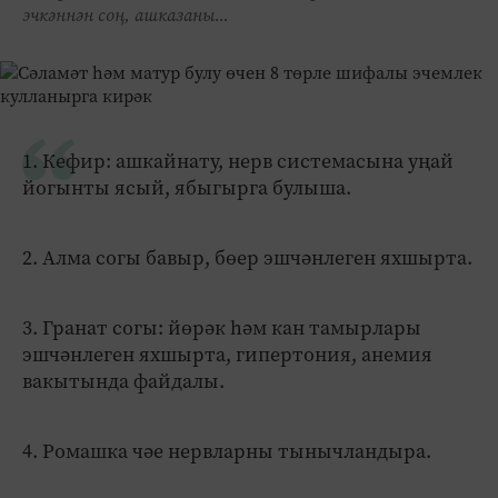
эчкәннән соң, ашказаны...
1. Кефир: ашкайнату, нерв системасына уңай
йогынты ясый, ябыгырга булыша.
2. Алма согы бавыр, бөер эшчәнлеген яхшырта.
3. Гранат согы: йөрәк һәм кан тамырлары
эшчәнлеген яхшырта, гипертония, анемия
вакытында файдалы.
4. Ромашка чәе нервларны тынычландыра.