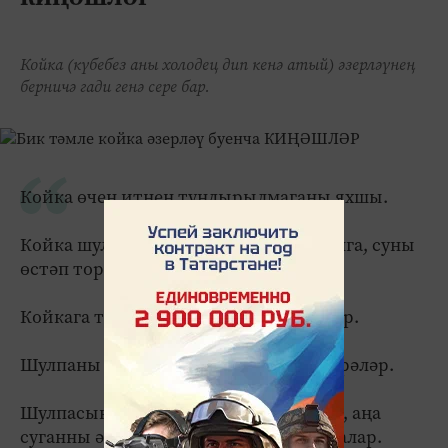
Койка (күбебез аны холодец дип кенә атый) әзерләүнең
берничә гади генә сере бар.
Койка өчен итнең туңдырылмаганы яхшы.
Койка шулпасы үтә күренмәле булсынга, суны
өстәп торырга ярамый.
Койкага тозны соңыннан гына салалар.
Шулпаны сүрән утта 5-10 сәгать пешерәләр.
Шулпасының төсе матур булсын өчен, аңа
суганны әрчемичә бөтен көе генә салалар.