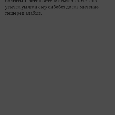
болгатып, батон өстенә агызабыз. Өстенә
угычта уылган сыр сибәбез дә газ мичендә
пешереп алабыз.