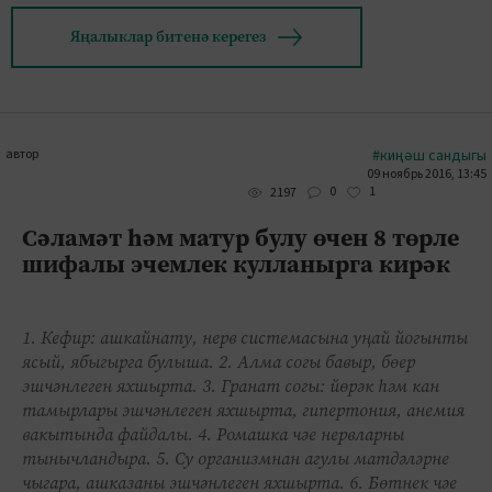
Яңалыклар битенә керегез
автор
#киңәш сандыгы
09 ноябрь 2016, 13:45
0
1
2197
Сәламәт һәм матур булу өчен 8 төрле
шифалы эчемлек кулланырга кирәк
1. Кефир: ашкайнату, нерв системасына уңай йогынты
ясый, ябыгырга булыша. 2. Алма согы бавыр, бөер
эшчәнлеген яхшырта. 3. Гранат согы: йөрәк һәм кан
тамырлары эшчәнлеген яхшырта, гипертония, анемия
вакытында файдалы. 4. Ромашка чәе нервларны
тынычландыра. 5. Су организмнан агулы матдәләрне
чыгара, ашказаны эшчәнлеген яхшырта. 6. Бөтнек чәе