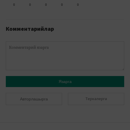
0
0
0
0
0
Комментарийлар
Язарга
Теркәлергә
Авторлашырга