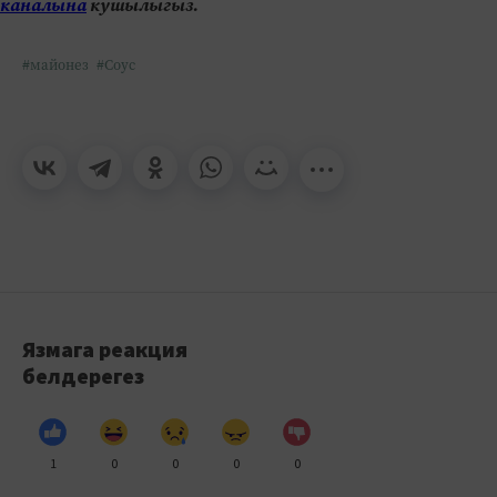
каналына
кушылыгыз.
#майонез
#Соус
Язмага реакция
белдерегез
1
0
0
0
0