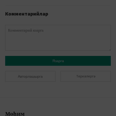
Комментарийлар
Язарга
Теркәлергә
Авторлашырга
Мөһим