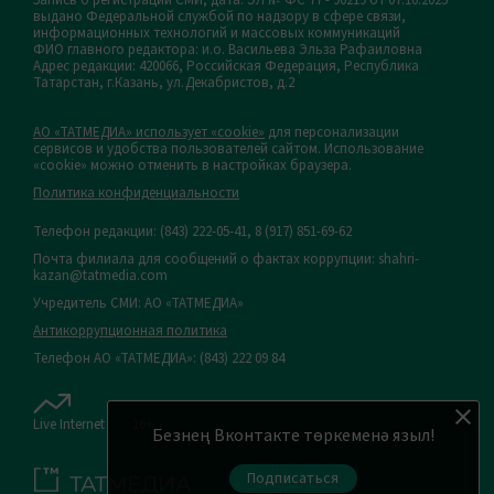
Запись о регистрации СМИ, дата: ЭЛ № ФС 77 - 90219 от 07.10.2025
выдано Федеральной службой по надзору в сфере связи,
информационных технологий и массовых коммуникаций
ФИО главного редактора: и.о. Васильева Эльза Рафаиловна
Адрес редакции: 420066, Российская Федерация, Республика
Татарстан, г.Казань, ул.Декабристов, д.2
АО «ТАТМЕДИА» использует «cookie»
для персонализации
сервисов и удобства пользователей сайтом. Использование
«cookie» можно отменить в настройках браузера.
Политика конфиденциальности
Телефон редакции:
(843) 222-05-41, 8 (917) 851-69-62
Почта филиала для сообщений о фактах коррупции: shahri-
kazan@tatmedia.com
Учредитель СМИ: АО «ТАТМЕДИА»
Антикоррупционная политика
Телефон АО «ТАТМЕДИА»: (843) 222 09 84
Live Internet
16+
Безнең Вконтакте төркеменә языл!
Подписаться