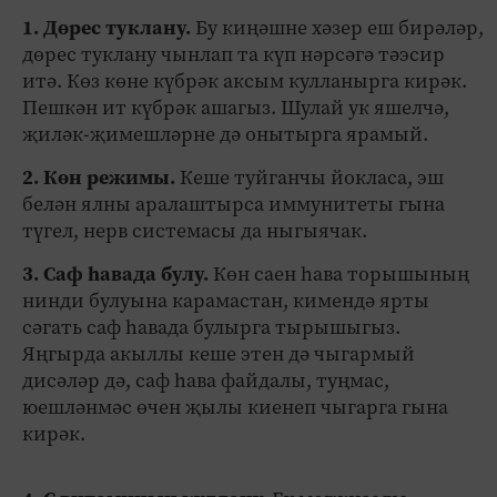
1. Дөрес туклану.
Бу киңәшне хәзер еш бирәләр,
дөрес туклану чынлап та күп нәрсәгә тәэсир
итә. Көз көне күбрәк аксым кулланырга кирәк.
Пешкән ит күбрәк ашагыз. Шулай ук яшелчә,
җиләк-җимешләрне дә онытырга ярамый.
2. Көн режимы.
Кеше туйганчы йокласа, эш
белән ялны аралаштырса иммунитеты гына
түгел, нерв системасы да ныгыячак.
3. Саф һавада булу.
Көн саен һава торышының
нинди булуына карамастан, кимендә ярты
сәгать саф һавада булырга тырышыгыз.
Яңгырда акыллы кеше этен дә чыгармый
дисәләр дә, саф һава файдалы, туңмас,
юешләнмәс өчен җылы киенеп чыгарга гына
кирәк.