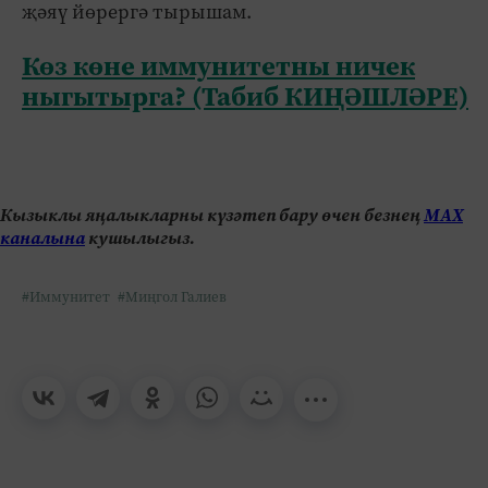
җәяү йөрергә тырышам.
Көз көне иммунитетны ничек
ныгытырга? (Табиб КИҢӘШЛӘРЕ)
Кызыклы яңалыкларны күзәтеп бару өчен безнең
МАХ
каналына
кушылыгыз.
#Иммунитет
#Миңгол Галиев