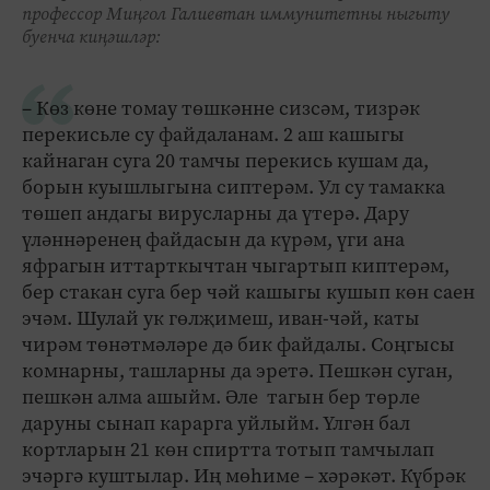
профессор Миңгол Галиевтан иммунитетны ныгыту
буенча киңәшләр:
– Көз көне томау төшкәнне сизсәм, тизрәк
перекисьле су файдаланам. 2 аш кашыгы
кайнаган суга 20 тамчы перекись кушам да,
борын куышлыгына сиптерәм. Ул су тамакка
төшеп андагы вирусларны да үтерә. Дару
үләннәренең файдасын да күрәм, үги ана
яфрагын иттарткычтан чыгартып киптерәм,
бер стакан суга бер чәй кашыгы кушып көн саен
эчәм. Шулай ук гөлҗимеш, иван-чәй, каты
чирәм төнәтмәләре дә бик файдалы. Соңгысы
комнарны, ташларны да эретә. Пешкән суган,
пешкән алма ашыйм. Әле тагын бер төрле
даруны сынап карарга уйлыйм. Үлгән бал
кортларын 21 көн спиртта тотып тамчылап
эчәргә куштылар. Иң мөһиме – хәрәкәт. Күбрәк