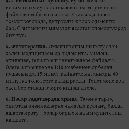
4. С витаминын куллану.
Бу могҗизалы
витамин иммун системасын ныгыту өчен иң
файдалысы булып санала. Ул алмада, яшел
тәмләткечләрдә, цитруслы җиләк-җимештә
бар. С витамины ылыстан ясалган эчемлекләрдә
бик күп.
5. Фитотерапия.
Иммунитетны ныгыту өчен
халык медицинасы да ярдәм итә. Миләш,
эхинацея, гөлҗимеш төнәтмәләре файдалы.
Әлеге җимешләрне 1:10 исәбеннән су белән
кушасың да, 15 минут кайнатасың, аннары 40
минутка төнәтергә калдырасың. Төнәтмәне көн
саен бер стакан эчәргә киңәш ителә.
6. Начар гадәтләрдән арыну.
Тәмәке тарту,
спиртлы эчемлекләрне чамасыз куллану, баллы
ашарга ярату – болар барысы да иммунитетны
какшата.