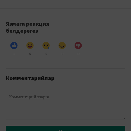
Язмага реакция
белдерегез
1
0
0
0
0
Комментарийлар