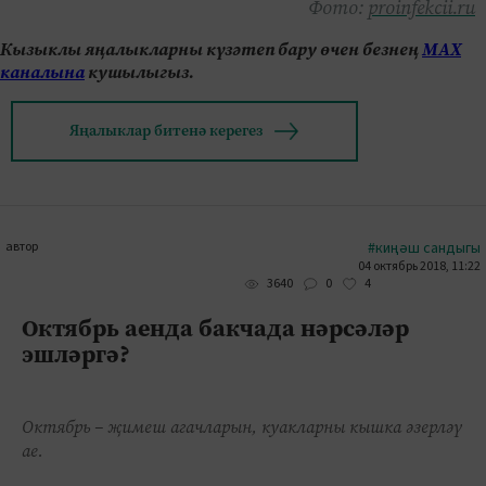
Фото:
proinfekcii.ru
Кызыклы яңалыкларны күзәтеп бару өчен безнең
МАХ
каналына
кушылыгыз.
Яңалыклар битенә керегез
автор
#киңәш сандыгы
04 октябрь 2018, 11:22
0
4
3640
Октябрь аенда бакчада нәрсәләр
эшләргә?
Октябрь – җимеш агачларын, куакларны кышка әзерләү
ае.