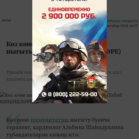
автор
#киңәш сандыгы
04 октябрь 2018, 14:27
0
2
4172
Көз көне иммунитетны ничек
ныгытырга? (Табиб КИҢӘШЛӘРЕ)
Урамда көз. Салкын көннәр, яңгырлар үзенекен итә,
кешенең иммун системасы какшый.
Көз көне
иммунитетны
ныгыту буенча
терапевт, кардиолог Альбина Шаһидуллина
түбәндәгеләрне киңәш итә: