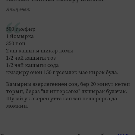
Аның өчен:
500 г кефир
1 йомырка
350 г он
2 аш кашыгы шикәр комы
1/2 чәй кашыгы тоз
1/2 чәй кашыгы сода
кыздыру өчен 150 г үсемлек мае кирәк була.
Камырны әзерләгәннән соң, бер 20 минут көтеп
торып, бераз "ял иттерсәгез" яхшырак булачак.
Шулай ук әкерен утта каплап пешерергә дә
мөмкин.