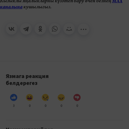
Кызыклы яңалыкларны күзәтеп бару өчен безнең
МАХ
каналына
кушылыгыз.
Язмага реакция
белдерегез
3
0
0
0
0