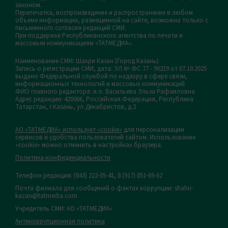
законом.
Перепечатка, воспроизведение и распространение в любом
объеме информации, размещенной на сайте, возможна только с
письменного согласия редакций СМИ.
При поддержке Республиканского агентства по печати и
массовым коммуникациям «ТАТМЕДИА».
Наименование СМИ: Шахри Казан (Город Казань)
Запись о регистрации СМИ, дата: ЭЛ № ФС 77 - 90219 от 07.10.2025
выдано Федеральной службой по надзору в сфере связи,
информационных технологий и массовых коммуникаций
ФИО главного редактора: и.о. Васильева Эльза Рафаиловна
Адрес редакции: 420066, Российская Федерация, Республика
Татарстан, г.Казань, ул.Декабристов, д.2
АО «ТАТМЕДИА» использует «cookie»
для персонализации
сервисов и удобства пользователей сайтом. Использование
«cookie» можно отменить в настройках браузера.
Политика конфиденциальности
Телефон редакции:
(843) 222-05-41, 8 (917) 851-69-62
Почта филиала для сообщений о фактах коррупции: shahri-
kazan@tatmedia.com
Учредитель СМИ: АО «ТАТМЕДИА»
Антикоррупционная политика