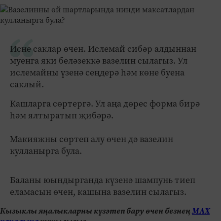
Исне саклар өчен. Ислемай сибәр алдыннан
муенга яки беләзеккә вазелин сылагыз. Ул
ислемайны үзенә сеңдерә һәм көне буена
саклый.
Кашларга сөртергә. Ул аңа дөрес форма бирә
һәм ялтыратып җибәрә.
Макияжны сөртеп алу өчен дә вазелин
кулланырга була.
Баланы юындырганда күзенә шампунь тиеп
еламасын өчен, кашына вазелин сылагыз.
Кызыклы яңалыкларны күзәтеп бару өчен безнең
МАХ