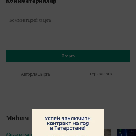
Комментарийлар
Язарга
Теркәлергә
Авторлашырга
Мөһим
#Кыскача яңалыклар