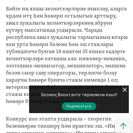
Бәйге иң яхшы хезмәткәрләрне ачыклау, аларга
ярдәм итү һәм һөнәри осталыгын арттыру,
авыл хуҗалыгы хезмәткәрләренең абруен
күтәрү максатында уздырыла. Чарада
республика авыл хуҗалыгы тармагының югары
яки урта һөнәри белеме һәм эш стажлары
түбәндәгечә булган 18 яшьтән 35 яшькә кадәрге
хезмәткәрләре катнаша ала: инженер-механик,
зоотехник-мехнизатор, механизатор», машина
белән сыер саву операторы, терлекче-бозау
караучы һөнәре буенча стажы кимендә 1 ел;
ветеринария табибы, агроном һөнәре буенча
стажы кимендә 3 ел; бухгалтер-икътисадчы
Безнең Вконтакте төркеменә языл!
һөнәре буенча стажы 5 ел.
Подписаться
Конкурс ике этапта уздырыла – теоретик
белемнәрне тикшерү һәм практик эш. «Иң