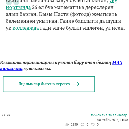
Светлана Бакланова завуч булып эшләгән,
уку
йортында
26 ел буе математика дәресләрен
алып барган. Кызы Настя (фотода) җәмгыять
белеменнән укыткан. Гаилә башлыгы да шушы
ук
колледжда
гади эшче булып эшләгән, ул исән.
Кызыклы яңалыкларны күзәтеп бару өчен безнең
МАХ
каналына
кушылыгыз.
Яңалыклар битенә керегез
автор
#кыскача яңалыклар
18 октябрь 2018, 11:30
0
0
2399