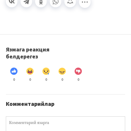
Язмага реакция
белдерегез
0
0
0
0
0
Комментарийлар