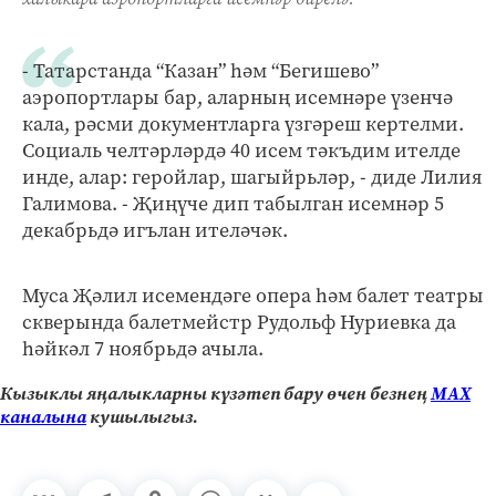
- Татарстанда “Казан” һәм “Бегишево”
аэропортлары бар, аларның исемнәре үзенчә
кала, рәсми документларга үзгәреш кертелми.
Социаль челтәрләрдә 40 исем тәкъдим ителде
инде, алар: геройлар, шагыйрьләр, - диде Лилия
Галимова. - Җиңүче дип табылган исемнәр 5
декабрьдә игълан ителәчәк.
Муса Җәлил исемендәге опера һәм балет театры
скверында балетмейстр Рудольф Нуриевка да
һәйкәл 7 ноябрьдә ачыла.
Кызыклы яңалыкларны күзәтеп бару өчен безнең
МАХ
каналына
кушылыгыз.