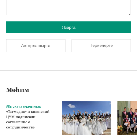
Язарга
Теркәлергә
Авторлашырга
Мөһим
#Кыскача яңалыклар
«Татмедиа» и казанский
ЦУМ подписали
соглашение о
сотрудничестве