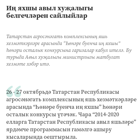
Иң яхшы авыл хуҗалыгы
белгечләрен сайлыйлар
Татарстан агросәнәгать комплексының яшь
хезмәткәрләре арасында “Һөнәре буенча иң яхшы”
һөнәри осталык конкурсына гаризалар кабул ителә. Бу
турыда Авыл хуҗалыгы министрлыгы матбугат
хезмәте хәбәр итә.
26 - 27 октябрьдә Татарстан Республикасы
агросәнәгать комплексының яшь хезмәткәрләре
арасында “Һөнәре буенча иң яхшы” һөнәри
осталык конкурсы үтәчәк. Чара “2014-2020
елларга Татарстан Республикасы авыл яшьләре”
ярдәмче программасын гамәлгә ашыру
кысаларында оештырыла.